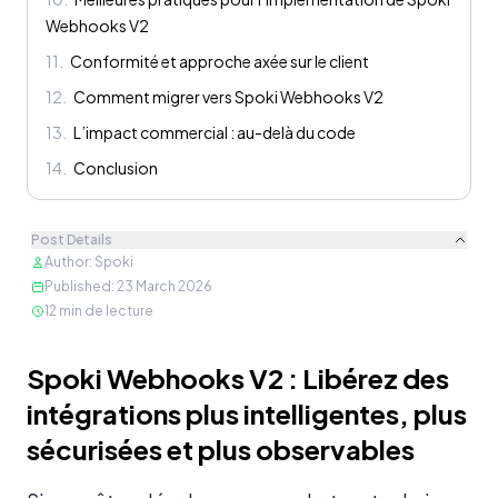
Webhooks V2
11
.
Conformité et approche axée sur le client
12
.
Comment migrer vers Spoki Webhooks V2
13
.
L’impact commercial : au-delà du code
14
.
Conclusion
Post Details
Author
:
Spoki
Published
:
23 March 2026
12
min de lecture
Contenu
Spoki Webhooks V2 : Libérez des
intégrations plus intelligentes, plus
sécurisées et plus observables