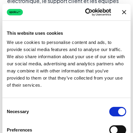
électronique, le support client et les équipes
marketing.
E-commerce : Récupération de paniers
This website uses cookies
abandonnés et mises à jour de
We use cookies to personalise content and ads, to
commandes
provide social media features and to analyse our traffic.
Le commerce électronique prospère grâce à
We also share information about your use of our site with
our social media, advertising and analytics partners who
une communication rapide. Avec Spoki
may combine it with other information that you’ve
Webhooks V2 intégré de manière transparente
provided to them or that they’ve collected from your use
à des plateformes comme Shopify ou
of their services.
WooCommerce, vous pouvez créer des flux de
travail incroyablement robustes pour les
Consent
paniers abandonnés. Lorsqu’un client opt-in
Necessary
Selection
laisse des articles dans son panier, votre
plateforme de commerce électronique peut
Preferences