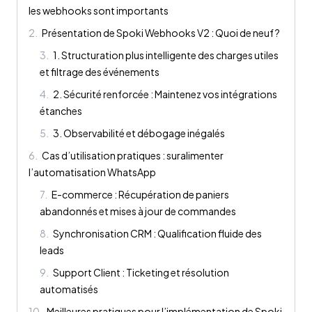
les webhooks sont importants
2
.
Présentation de Spoki Webhooks V2 : Quoi de neuf ?
3
.
1. Structuration plus intelligente des charges utiles
et filtrage des événements
4
.
2. Sécurité renforcée : Maintenez vos intégrations
étanches
5
.
3. Observabilité et débogage inégalés
6
.
Cas d’utilisation pratiques : suralimenter
l’automatisation WhatsApp
7
.
E-commerce : Récupération de paniers
abandonnés et mises à jour de commandes
8
.
Synchronisation CRM : Qualification fluide des
leads
9
.
Support Client : Ticketing et résolution
automatisés
10
.
Meilleures pratiques pour l’implémentation de Spoki