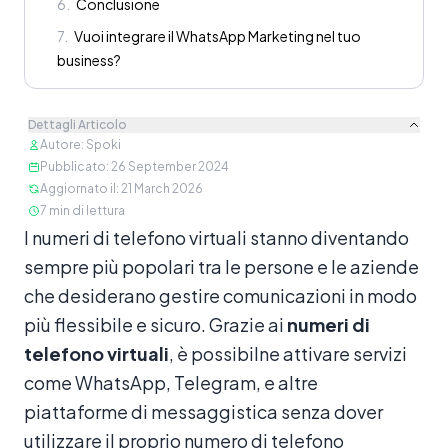
6
.
Conclusione
7
.
Vuoi integrare il WhatsApp Marketing nel tuo
business?
Dettagli Articolo
Autore
:
Spoki
Pubblicato
:
26 September 2024
Aggiornato il
:
21 March 2026
7
min di lettura
Contenuto
I numeri di telefono virtuali stanno diventando
sempre più popolari tra le persone e le aziende
che desiderano gestire comunicazioni in modo
più flessibile e sicuro. Grazie ai
numeri di
telefono virtuali
, è possibilne attivare servizi
come WhatsApp, Telegram, e altre
piattaforme di messaggistica senza dover
utilizzare il proprio numero di telefono