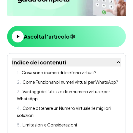
Ascolta l'articolo
Indice dei contenuti
1
.
Cosa sono i numeri di telefono virtuali?
2
.
Come Funzionano i numeri virtuali per WhatsApp?
3
.
Vantaggi dell’utilizzo di un numero virtuale per
WhatsApp
4
.
Come ottenere un Numero Virtuale: le migliori
soluzioni
5
.
Limitazioni e Considerazioni