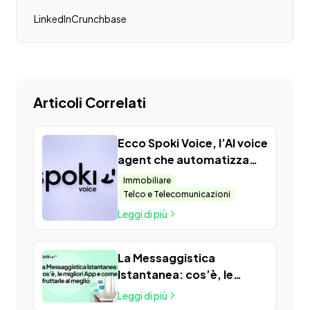
LinkedIn
Crunchbase
Articoli Correlati
Ecco Spoki Voice, l’AI voice
agent che automatizza
telefonate e prenotazioni,
Immobiliare
qualifica lead e ottimizza il
Telco e Telecomunicazioni
customer care
Leggi di più
La Messaggistica
Istantanea: cos’è, le
migliori App e come
Leggi di più
sfruttarle al meglio