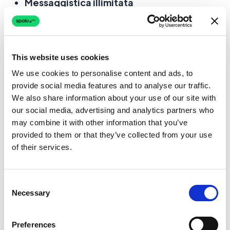
Messaggistica illimitata
Supporto clienti dedicato
Possibilità di mantenere il numero virtuale
per periodi prolungati
This website uses cookies
We use cookies to personalise content and ads, to
Alcuni esempi di servizi a pagamento
provide social media features and to analyse our traffic.
includono:
We also share information about your use of our site with
our social media, advertising and analytics partners who
MySudo
may combine it with other information that you’ve
Hushed
provided to them or that they’ve collected from your use
of their services.
Burner
Questi servizi sono particolarmente indicati per
Consent
chi ha bisogno di utilizzare il numero virtuale su
Necessary
Selection
WhatsApp per periodi di tempo prolungati o
per gestire comunicazioni aziendali.
Preferences