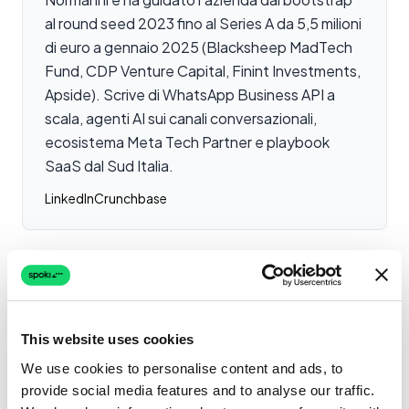
al round seed 2023 fino al Series A da 5,5 milioni
di euro a gennaio 2025 (Blacksheep MadTech
Fund, CDP Venture Capital, Finint Investments,
Apside). Scrive di WhatsApp Business API a
scala, agenti AI sui canali conversazionali,
ecosistema Meta Tech Partner e playbook
SaaS dal Sud Italia.
LinkedIn
Crunchbase
Articoli Correlati
This website uses cookies
Come Aumentare le
We use cookies to personalise content and ads, to
Conversioni con le
provide social media features and to analyse our traffic.
Messaging Ads sui Social