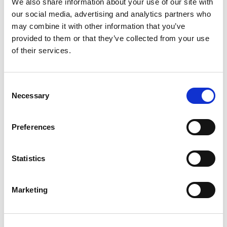
We also share information about your use of our site with
Media e Intrattenimento
Media
Meta Ads
No-Profit
our social media, advertising and analytics partners who
Leggi di più
may combine it with other information that you’ve
provided to them or that they’ve collected from your use
of their services.
Crea un Santa Bot in meno
di 10 minuti: Automazione
natalizia per aumentare
Consent
PrestaShop
Shopify
Turismo
vendite e supporto
Necessary
Selection
Leggi di più
Preferences
Statistics
Marketing