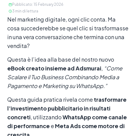
Pubblicato
:
15 February 2026
3
min di lettura
Contenuto
Nel marketing digitale, ogni clic conta. Ma
cosa succederebbe se quel clic si trasformasse
in una vera conversazione che termina con una
vendita?
Questa è l’idea alla base del nostro nuovo
eBook creato insieme ad Adsmurai
,
“Come
Scalare il Tuo Business Combinando Media a
Pagamento e Marketing su WhatsApp.”
Questa guida pratica rivela come
trasformare
l’investimento pubblicitario in risultati
concreti
, utilizzando
WhatsApp come canale
di performance
e
Meta Ads come motore di
crescita
.