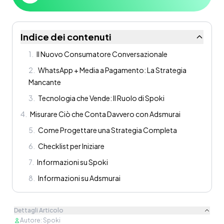
Indice dei contenuti
1
.
Il Nuovo Consumatore Conversazionale
2
.
WhatsApp + Media a Pagamento: La Strategia
Mancante
3
.
Tecnologia che Vende: Il Ruolo di Spoki
4
.
Misurare Ciò che Conta Davvero con Adsmurai
5
.
Come Progettare una Strategia Completa
6
.
Checklist per Iniziare
7
.
Informazioni su Spoki
8
.
Informazioni su Adsmurai
Dettagli Articolo
Autore
:
Spoki