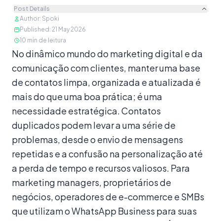
Post Details
Author
:
Spoki
Published
:
21 May 2026
10
min de leitura
Conteúdo
No dinâmico mundo do marketing digital e da
comunicação com clientes, manter uma base
de contatos limpa, organizada e atualizada é
mais do que uma boa prática; é uma
necessidade estratégica. Contatos
duplicados podem levar a uma série de
problemas, desde o envio de mensagens
repetidas e a confusão na personalização até
a perda de tempo e recursos valiosos. Para
marketing managers, proprietários de
negócios, operadores de e-commerce e SMBs
que utilizam o WhatsApp Business para suas