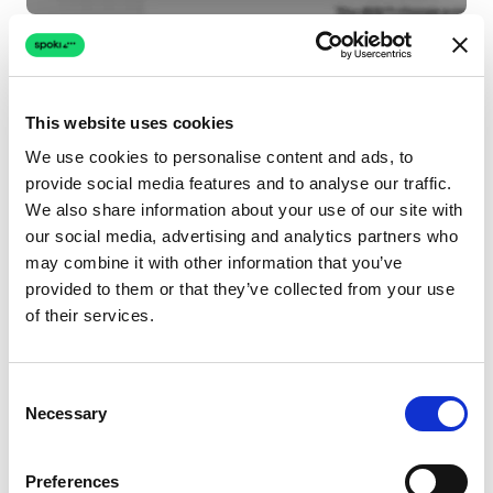
Screenshot 4
Nesta seção, você pode definir:
This website uses cookies
Comportamento de Fusão:
We use cookies to personalise content and ads, to
Mesclar automaticamente:
O Spoki
provide social media features and to analyse our traffic.
mesclará duplicatas sem a sua
We also share information about your use of our site with
intervenção, seguindo as regras de
our social media, advertising and analytics partners who
desempate que você definir. Ideal para
may combine it with other information that you’ve
provided to them or that they’ve collected from your use
quem confia na detecção do sistema e
of their services.
quer máxima automação.
Mesclar apenas quando houver
Consent
conflitos:
O Spoki mesclará
Necessary
Selection
automaticamente contatos duplicados
que não possuem informações
Preferences