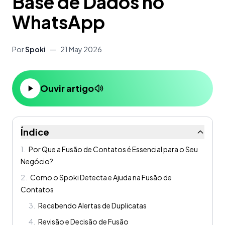
Base de Dados no
WhatsApp
Por
Spoki
—
21 May 2026
Ouvir artigo
Índice
1
.
Por Que a Fusão de Contatos é Essencial para o Seu
Negócio?
2
.
Como o Spoki Detecta e Ajuda na Fusão de
Contatos
3
.
Recebendo Alertas de Duplicatas
4
.
Revisão e Decisão de Fusão