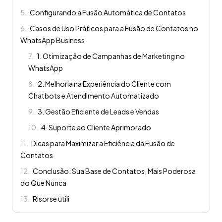
5
.
Configurando a Fusão Automática de Contatos
6
.
Casos de Uso Práticos para a Fusão de Contatos no
WhatsApp Business
7
.
1. Otimização de Campanhas de Marketing no
WhatsApp
8
.
2. Melhoria na Experiência do Cliente com
Chatbots e Atendimento Automatizado
9
.
3. Gestão Eficiente de Leads e Vendas
10
.
4. Suporte ao Cliente Aprimorado
11
.
Dicas para Maximizar a Eficiência da Fusão de
Contatos
12
.
Conclusão: Sua Base de Contatos, Mais Poderosa
do Que Nunca
13
.
Risorse utili