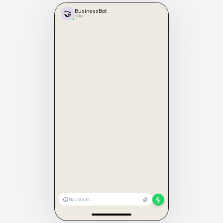
🤝
BusinessBot
Online
Nachricht