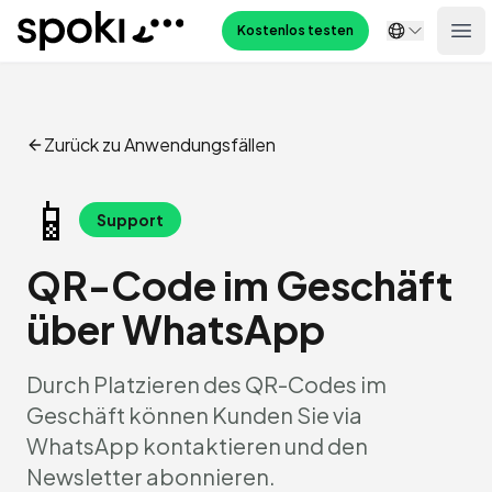
Spoki
Kostenlos testen
Ope
Zurück zu Anwendungsfällen
📱
Support
QR-Code im Geschäft
über WhatsApp
Durch Platzieren des QR-Codes im
Geschäft können Kunden Sie via
WhatsApp kontaktieren und den
Newsletter abonnieren.