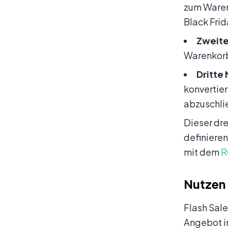
zum Waren
Black Frid
Zweite
Warenkorb 
Dritte
konvertier
abzuschlie
Dieser dre
definiere
mit dem
R
Nutzen 
Flash Sale
Angebot in