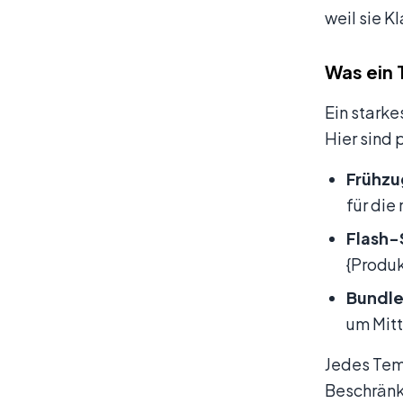
weil sie K
Was ein 
Ein starke
Hier sind 
Frühzu
für die
Flash-
{Produk
Bundl
um Mitt
Jedes Temp
Beschränk