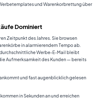
on Werbetemplates und Warenkorbrettung über
käufe Dominiert
ren Zeitpunkt des Jahres. Sie browsen
Warenkörbe in alarmierendem Tempo ab.
e durchschnittliche Werbe-E-Mail bleibt
 die Aufmerksamkeit des Kunden — bereits
t ankommt und fast augenblicklich gelesen
kommen in Sekunden an und erreichen