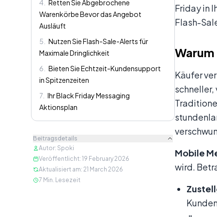
4
.
Retten Sie Abgebrochene
Friday in
Warenkörbe Bevor das Angebot
Flash-Sal
Ausläuft
5
.
Nutzen Sie Flash-Sale-Alerts für
Warum M
Maximale Dringlichkeit
6
.
Bieten Sie Echtzeit-Kundensupport
Käufer ver
in Spitzenzeiten
schneller
7
.
Ihr Black Friday Messaging
Traditione
Aktionsplan
stundenla
verschwu
Beitragsdetails
Autor
:
Spoki
Mobile M
Veröffentlicht
:
19 February 2026
wird. Betr
Aktualisiert am
:
21 March 2026
7
Min. Lesezeit
Zustel
Kunden