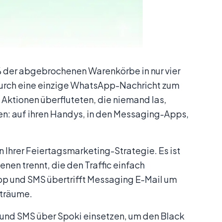
% der abgebrochenen Warenkörbe in nur vier
durch eine einzige WhatsApp-Nachricht zum
Aktionen überfluteten, die niemand las,
ren: auf ihren Handys, in den Messaging-Apps,
in Ihrer Feiertagsmarketing-Strategie. Es ist
en trennt, die den Traffic einfach
pp und SMS übertrifft Messaging E-Mail um
iträume.
und SMS über Spoki einsetzen, um den Black