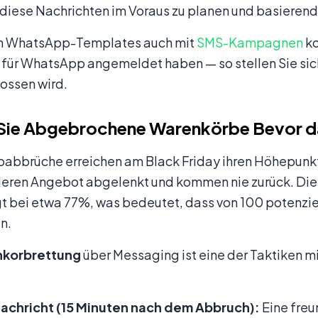
 diese Nachrichten im Voraus zu planen und basiere
n WhatsApp-Templates auch mit
SMS-Kampagnen
ko
 für WhatsApp angemeldet haben — so stellen Sie sic
ossen wird.
 Sie Abgebrochene Warenkörbe Bevor d
abbrüche erreichen am Black Friday ihren Höhepunkt. 
eren Angebot abgelenkt und kommen nie zurück. Die 
egt bei etwa 77%, was bedeutet, dass von 100 potenzi
n.
korbrettung
über Messaging ist eine der Taktiken m
Nachricht (15 Minuten nach dem Abbruch):
Eine freu