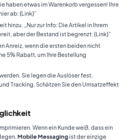
ie haben etwas im Warenkorb vergessen! Ihre
ier ab: {Link}”
t hinzu. „Nur zur Info: Die Artikel in Ihrem
reit, aber der Bestand ist begrenzt: {Link}”
en Anreiz, wenn die ersten beiden nicht
che 5% Rabatt, um Ihre Bestellung
werden. Sie legen die Auslöser fest,
 und Tracking. Schätzen Sie den Umsatzeffekt
glichkeit
omprimieren. Wenn ein Kunde weiß, dass ein
rlegen.
Mobile Messaging
ist der einzige