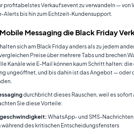
 Ihr profitabelstes Verkaufsevent zu verwandeln — v
e-Alerts bis hin zum Echtzeit-Kundensupport.
obile Messaging die Black Friday Ver
halten sich am Black Friday anders als zu jedem ande
, vergleichen Preise über mehrere Tabs und brechen 
lle Kanäle wie E-Mail können kaum Schritt halten: di
ng ungeöffnet, und bis dahin ist das Angebot — oder
nden.
essaging
durchbricht dieses Rauschen, weil es sofor
achten Sie diese Vorteile:
lgeschwindigkeit:
WhatsApp- und SMS-Nachrichten 
 während des kritischen Entscheidungsfensters