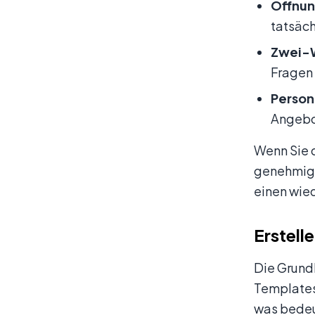
Öffnun
tatsäch
Zwei-
Fragen 
Person
Angebot
Wenn Sie 
genehmigt
einen wie
Erstell
Die Grund
Templates
was bedeu