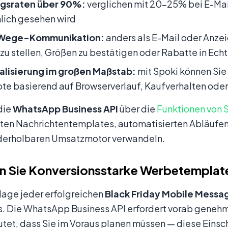
gsraten über 90%:
verglichen mit 20–25% bei E-Mail 
lich gesehen wird
Wege-Kommunikation:
anders als E-Mail oder Anze
zu stellen, Größen zu bestätigen oder Rabatte in Ech
alisierung im großen Maßstab:
mit Spoki können Sie
e basierend auf Browserverlauf, Kaufverhalten ode
die
WhatsApp Business API
über die
Funktionen von 
en Nachrichtentemplates, automatisierten Abläufen u
derholbaren Umsatzmotor verwandeln.
en Sie Konversionsstarke Werbetemplat
lage jeder erfolgreichen
Black Friday Mobile Messa
. Die WhatsApp Business API erfordert vorab geneh
tet, dass Sie im Voraus planen müssen — diese Einsch