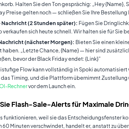
korb. Halten Sie den Ton gesprächig: „Hey {Name}, S
ay Preise gelten noch — schließen Sie Ihre Bestellung h
 Nachricht (2 Stunden später):
Fügen Sie Dringlichkei
verkaufen sich heute schnell. Wir halten sie für Sie be
 Nachricht (nächster Morgen):
Bieten Sie einen klein
t haben. „Letzte Chance, {Name} — hier sind zusätzli
ßen, bevor der Black Friday endet: {Link}”
istufige Flow kann vollständig in Spoki automatisiert 
n das Timing, und die Plattform übernimmt Zustellung
OI-Rechner
vor dem Launch ein.
Sie Flash-Sale-Alerts für Maximale Drin
s funktionieren, weil sie das Entscheidungsfenster k
 60 Minuten verschwindet, handelt er, anstatt zu übe