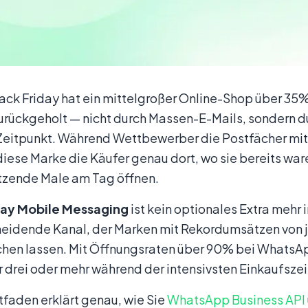
lack Friday hat ein mittelgroßer Online-Shop über 35
urückgeholt — nicht durch Massen-E-Mails, sondern 
 Zeitpunkt. Während Wettbewerber die Postfächer mit 
diese Marke die Käufer genau dort, wo sie bereits wa
utzende Male am Tag öffnen.
day Mobile Messaging
ist kein optionales Extra mehr 
eidende Kanal, der Marken mit Rekordumsätzen von jen
chen lassen. Mit Öffnungsraten über 90% bei WhatsA
 drei oder mehr während der intensivsten Einkaufsze
tfaden erklärt genau, wie Sie
WhatsApp Business API