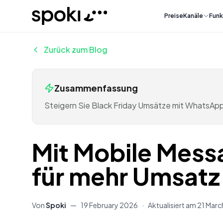
Spoki
Preise
Kanäle
Funk
Zurück zum Blog
Zusammenfassung
Steigern Sie Black Friday Umsätze mit WhatsAp
Mit Mobile Messa
für mehr Umsatz
Von
Spoki
—
19 February 2026
·
Aktualisiert am
21 Marc