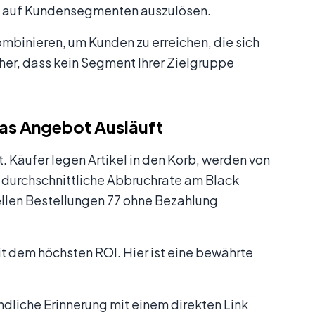
nd auf Kundensegmenten auszulösen.
mbinieren, um Kunden zu erreichen, die sich
her, dass kein Segment Ihrer Zielgruppe
as Angebot Ausläuft
Käufer legen Artikel in den Korb, werden von
durchschnittliche Abbruchrate am Black
ellen Bestellungen 77 ohne Bezahlung
it dem höchsten ROI. Hier ist eine bewährte
ndliche Erinnerung mit einem direkten Link