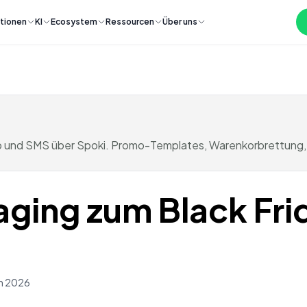
tionen
KI
Ecosystem
Ressourcen
Über uns
p und SMS über Spoki. Promo-Templates, Warenkorbrettung, 
ging zum Black Frid
h 2026