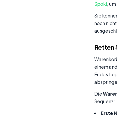
Spoki
, um
Sie könne
noch nicht
ausgeschl
Retten
Warenkorb
einem and
Friday li
abspringe
Die
Waren
Sequenz:
Erste 