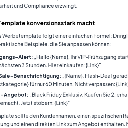
larheit und Compliance erzwingt.
Template konversionsstark macht
s Werbetemplate folgt einer einfachen Formel: Dringli
praktische Beispiele, die Sie anpassen können:
gangs-Alert:
„Hallo {Name}, Ihr VIP-Frühzugang start
 nächsten 3 Stunden. Hier einkaufen: {Link}”
Sale-Benachrichtigung:
„{Name}, Flash-Deal gerad
tkategorie} für nur 60 Minuten. Nicht verpassen: {Link
e-Angebot:
„Black Friday Exklusiv: Kaufen Sie 2, erhal
ernacht. Jetzt stöbern: {Link}”
late sollte den Kundennamen, einen spezifischen Raba
ung und einen direkten Link zum Angebot enthalten. 