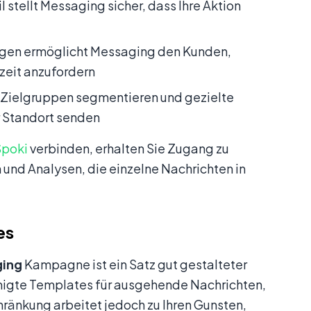
stellt Messaging sicher, dass Ihre Aktion
igen ermöglicht Messaging den Kunden,
tzeit anzufordern
 Zielgruppen segmentieren und gezielte
r Standort senden
Spoki
verbinden, erhalten Sie Zugang zu
nd Analysen, die einzelne Nachrichten in
es
ging
Kampagne ist ein Satz gut gestalteter
migte Templates für ausgehende Nachrichten,
ränkung arbeitet jedoch zu Ihren Gunsten,