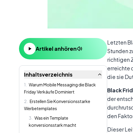
Inhalt
Letzten B
Artikel anhören
Stunden z
richtigen
erreichte 
Inhaltsverzeichnis
die sie D
1
.
Warum Mobile Messaging die Black
Black Fri
Friday Verkäufe Dominiert
der entsch
2
.
Erstellen Sie Konversionsstarke
durchruts
Werbetemplates
den Faktor
3
.
Was ein Template
konversionsstark macht
Dieser Lei