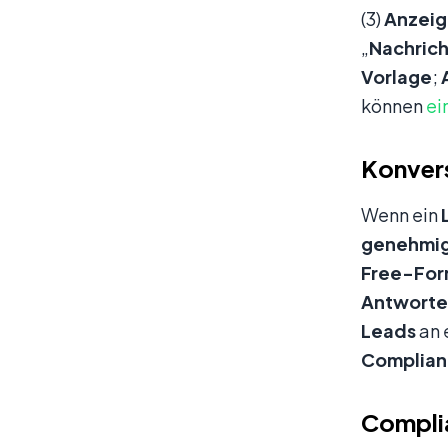
(3)
Anzeig
„
Nachrich
Vorlage
;
können
ei
Konver
Wenn ein
genehmi
Free-Fo
Antwort
Leads
an 
Complia
Complia