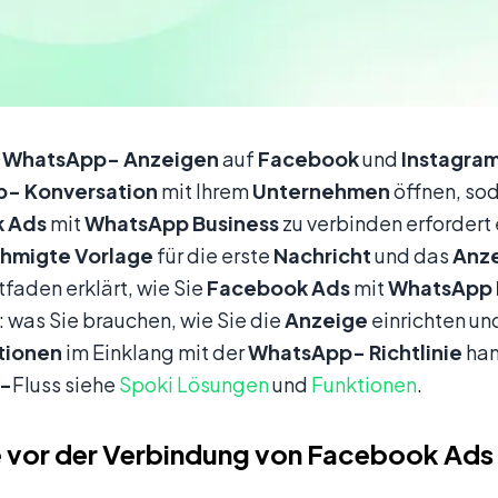
-WhatsApp-
Anzeigen
auf
Facebook
und
Instagra
p-
Konversation
mit Ihrem
Unternehmen
öffnen, so
k
Ads
mit
WhatsApp
Business
zu verbinden erfordert
hmigte
Vorlage
für die erste
Nachricht
und das
Anz
tfaden erklärt, wie Sie
Facebook
Ads
mit
WhatsApp
 was Sie brauchen, wie Sie die
Anzeige
einrichten und
tionen
im Einklang mit der
WhatsApp-
Richtlinie
han
n-
Fluss siehe
Spoki Lösungen
und
Funktionen
.
e vor der Verbindung von Facebook Ad