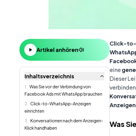
Inhalt
Click-to
Artikel anhören
WhatsAp
Faceboo
eine
gene
Inhaltsverzeichnis
Dieser Lei
1
.
Was Sie vor der Verbindung von
verbinden:
Facebook Ads mit WhatsApp brauchen
Konversa
2
.
Click-to-WhatsApp-Anzeigen
Anzeige
einrichten
3
.
Konversationen nach dem Anzeigen-
Was Si
Klick handhaben