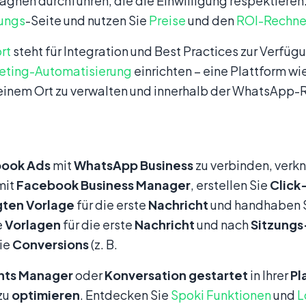
nen durchführen, die die Einwilligung respektieren.
rungs
-Seite und nutzen Sie
Preise
und den
ROI-Rechne
rt
steht für Integration und Best Practices zur Verfüg
eting-Automatisierung
einrichten – eine Plattform wi
einem Ort zu verwalten und innerhalb der WhatsApp-Ri
book
Ads
mit
WhatsApp
Business
zu verbinden, verkn
 mit
Facebook
Business
Manager
, erstellen Sie
Clic
gten
Vorlage
für die erste
Nachricht
und handhaben 
e
Vorlagen
für die erste
Nachricht
und nach
Sitzungs
ie
Conversions
(z. B.
nts
Manager
oder
Konversation
gestartet
in Ihrer
Pl
zu
optimieren
. Entdecken Sie
Spoki Funktionen
und
L