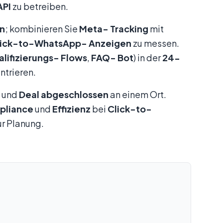
API
zu betreiben.
n
; kombinieren Sie
Meta-
Tracking
mit
lick-to-WhatsApp-
Anzeigen
zu messen.
lifizierungs-
Flows
,
FAQ-
Bot
) in der
24-
ntrieren.
und
Deal
abgeschlossen
an einem Ort.
pliance
und
Effizienz
bei
Click-to-
r Planung.