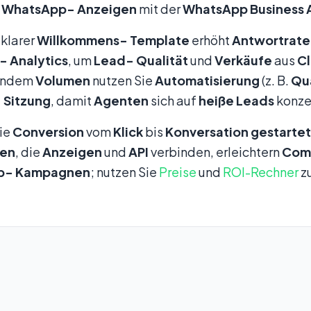
-WhatsApp-
Anzeigen
mit der
WhatsApp Business 
 klarer
Willkommens-
Template
erhöht
Antwortrate
m-
Analytics
, um
Lead-
Qualität
und
Verkäufe
aus
C
gendem
Volumen
nutzen Sie
Automatisierung
(z. B.
Qua
-
Sitzung
, damit
Agenten
sich auf
heiße
Leads
konze
ie
Conversion
vom
Klick
bis
Konversation
gestartet
men
, die
Anzeigen
und
API
verbinden, erleichtern
Com
p-
Kampagnen
; nutzen Sie
Preise
und
ROI-Rechner
zu