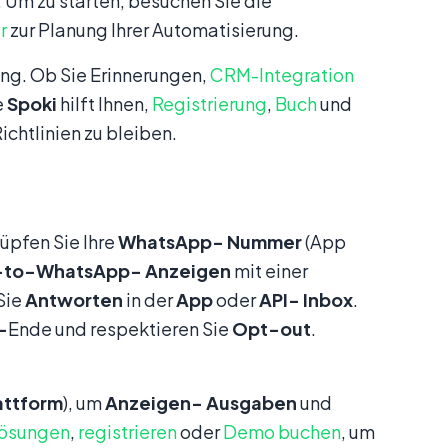
 Um zu starten, besuchen Sie die
r
zur Planung Ihrer Automatisierung.
ung. Ob Sie Erinnerungen,
CRM-Integration
e
Spoki
hilft Ihnen,
Registrierung
,
Buch
und
chtlinien zu bleiben.
üpfen Sie Ihre
WhatsApp-
Nummer
(App
k-to-WhatsApp-
Anzeigen
mit einer
Sie
Antworten
in der
App
oder
API-
Inbox
.
-
Ende und respektieren Sie
Opt-out
.
attform
), um
Anzeigen-
Ausgaben
und
ösungen
,
registrieren
oder
Demo buchen
, um