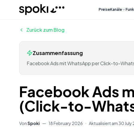
Spoki
Preise
Kanäle
Funk
Zurück zum Blog
Zusammenfassung
Facebook Ads mit WhatsApp per Click-to-WhatsA
Facebook Ads m
(Click-to-What
Von
Spoki
—
18 February 2026
·
Aktualisiert am
30 July