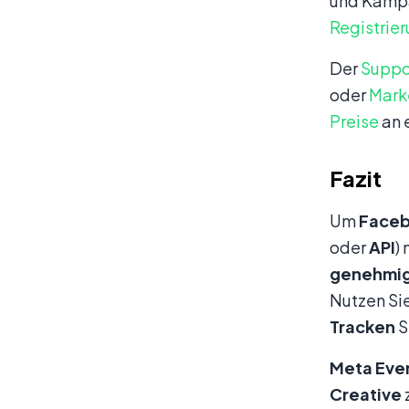
und Kampag
Registrie
Der
Suppo
oder
Mark
Preise
an 
Fazit
Um
Face
oder
API
)
genehmi
Nutzen Si
Tracken
S
Meta
Eve
Creative