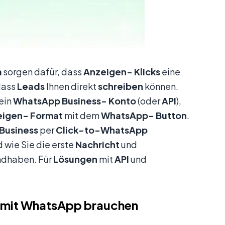
m
sorgen dafür, dass
Anzeigen-
Klicks
eine
dass
Leads
Ihnen direkt
schreiben
können.
 ein
WhatsApp
Business-
Konto
(oder
API
),
eigen-
Format
mit dem
WhatsApp-
Button
.
Business
per
Click-to-WhatsApp
 wie Sie die erste
Nachricht
und
dhaben. Für
Lösungen
mit
API
und
s mit WhatsApp brauchen