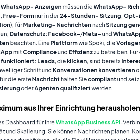
-WhatsApp-
Anzeigen
müssen die
WhatsApp-
Rich
t
;
Free-Form
nur in der
24-Stunden-
Sitzung
;
Opt-
tion
); für
Marketing-
Nachrichten
nach
Sitzung
gen
ren;
Datenschutz
:
Facebook-
/
Meta-
und
WhatsAp
ten
beachten. Eine
Plattform
wie Spoki, die
Vorlage
sApp
mit
Compliance
und
Effizienz
zu betreiben. Für
funktioniert:
Leads
, die
klicken
, sind bereits
intere
welliger Schritt und
Konversationen
konvertieren
o
für die erste
Nachricht
halten Sie
compliant
und setz
sierung
oder
Agenten
qualifiziert
werden.
imum aus Ihrer Einrichtung herausholen
es Dashboard für Ihre
WhatsApp Business API
-Verbi
t und Skalierung. Sie können Nachrichten planen, Ko