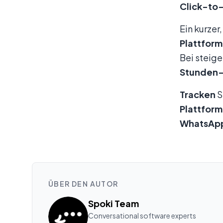
Click-to
Ein kurzer,
Plattfor
Bei stei
Stunden
Tracken
S
Plattfor
WhatsAp
ÜBER DEN AUTOR
Spoki Team
Conversational software experts