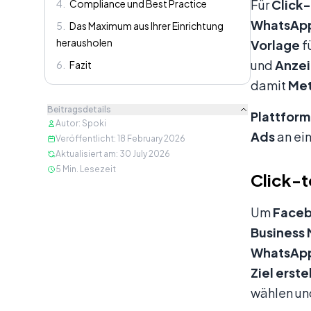
Für
Click
4
.
Compliance und Best Practice
WhatsApp
5
.
Das Maximum aus Ihrer Einrichtung
herausholen
Vorlage
f
und
Anze
6
.
Fazit
damit
Me
Beitragsdetails
Plattfor
Autor
:
Spoki
Ads
an ei
Veröffentlicht
:
18 February 2026
Aktualisiert am
:
30 July 2026
5
Min. Lesezeit
Click-
Um
Face
Business
WhatsAp
Ziel erste
wählen un