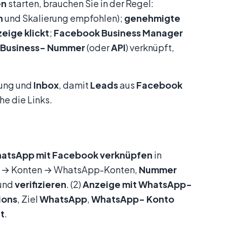
en
starten, brauchen Sie in der Regel:
n
und Skalierung empfohlen);
genehmigte
zeige
klickt
;
Facebook Business Manager
Business-
Nummer
(oder
API
) verknüpft,
ung und
Inbox
, damit
Leads
aus
Facebook
he die Links.
atsApp mit Facebook verknüpfen
in
en → Konten → WhatsApp-Konten,
Nummer
 und
verifizieren
. (2)
Anzeige mit WhatsApp-
ions
, Ziel
WhatsApp
,
WhatsApp-
Konto
t
.