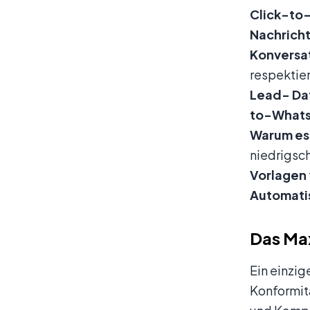
Click-to
Nachrich
Konversa
respektie
Lead-
Da
to-What
Warum es 
niedrigsch
Vorlagen
Automati
Das Max
Ein einzig
Konformitä