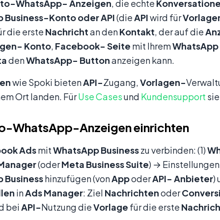
-to-WhatsApp-
Anzeigen
, die echte
Konversation
 Business-Konto oder API
(die
API
wird für
Vorlage
ür die erste
Nachricht
an den
Kontakt
, der auf die
An
igen-
Konto
,
Facebook-
Seite
mit Ihrem
WhatsApp
ta
den
WhatsApp-
Button
anzeigen kann.
men
wie Spoki bieten
API-
Zugang,
Vorlagen-
Verwalt
nem Ort landen. Für
Use Cases
und
Kundensupport
sie
to-WhatsApp-Anzeigen einrichten
book
Ads
mit
WhatsApp
Business
zu verbinden: (1)
Wh
 Manager
(oder
Meta Business Suite
) → Einstellung
p
Business
hinzufügen (von
App
oder
API-
Anbieter
)
llen
in
Ads Manager
: Ziel
Nachrichten
oder
Convers
d bei
API-
Nutzung die
Vorlage
für die erste
Nachrich