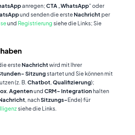
atsApp
anregen;
CTA
„
WhatsApp
“ oder
atsApp
und senden die erste
Nachricht
per
ise
und
Registrierung
siehe die Links; Sie
dhaben
 die erste
Nachricht
wird mit Ihrer
Stunden-
Sitzung
startet und Sie können mit
utzen (z. B.
Chatbot
,
Qualifizierung
);
box
.
Agenten
und
CRM-
Integration
halten
Nachricht
, nach
Sitzungs-
Ende) für
lligenz
siehe die Links.