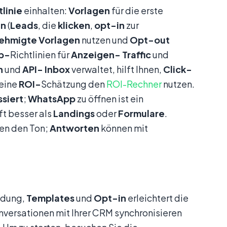
tlinie
einhalten:
Vorlagen
für die erste
in
(
Leads
, die
klicken
,
opt-in
zur
ehmigte
Vorlagen
nutzen und
Opt-out
p-
Richtlinien für
Anzeigen-
Traffic
und
n
und
API-
Inbox
verwaltet, hilft Ihnen,
Click-
 eine
ROI-
Schätzung den
ROI-Rechner
nutzen.
ssiert
;
WhatsApp
zu öffnen ist ein
ft besser als
Landings
oder
Formulare
.
en den Ton;
Antworten
können mit
ndung,
Templates
und
Opt-in
erleichtert die
nversationen mit Ihrer CRM synchronisieren