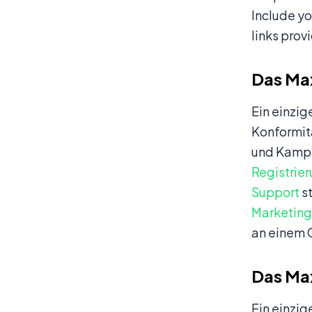
Include y
links prov
Das Max
Ein einzig
Konformitä
und Kampag
Registrie
Support
st
Marketing
an einem O
Das Max
Ein einzig