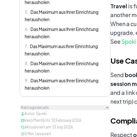
herausholen
Travel
is f
5
.
Das Maximum aus Ihrer Einrichtung
another m
herausholen
When a cus
6
.
Das Maximum aus Ihrer Einrichtung
upgrade, e
herausholen
See
Spoki
7
.
Das Maximum aus Ihrer Einrichtung
herausholen
Use Cas
8
.
Das Maximum aus Ihrer Einrichtung
herausholen
Send
book
9
.
Das Maximum aus Ihrer Einrichtung
session 
herausholen
and a link
next trip)
Beitragsdetails
Autor
:
Spoki
Complia
Veröffentlicht
:
12 February 2026
Aktualisiert am
:
21 July 2026
Respect
o
5
Min. Lesezeit