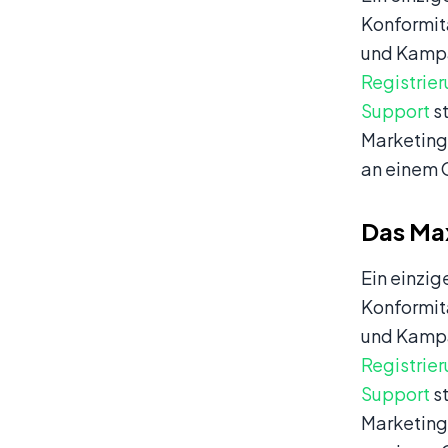
Konformitä
und Kampag
Registrie
Support
st
Marketing
an einem O
Das Max
Ein einzig
Konformitä
und Kampag
Registrie
Support
st
Marketing