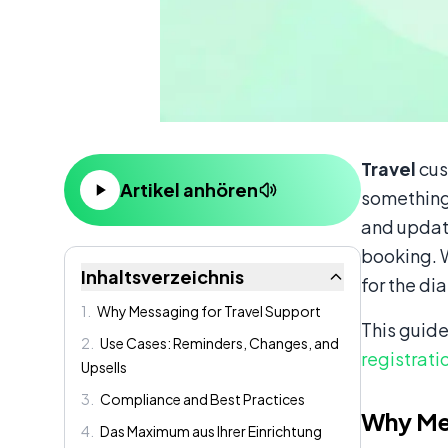
Inhalt
Travel
cus
Artikel anhören
something
and update
booking. 
Inhaltsverzeichnis
for the di
1
.
Why Messaging for Travel Support
This guid
2
.
Use Cases: Reminders, Changes, and
registrati
Upsells
3
.
Compliance and Best Practices
Why Mes
4
.
Das Maximum aus Ihrer Einrichtung