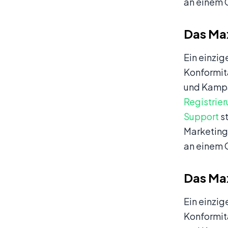
an einem O
Das Max
Ein einzig
Konformitä
und Kampag
Registrie
Support
st
Marketing
an einem O
Das Max
Ein einzig
Konformitä