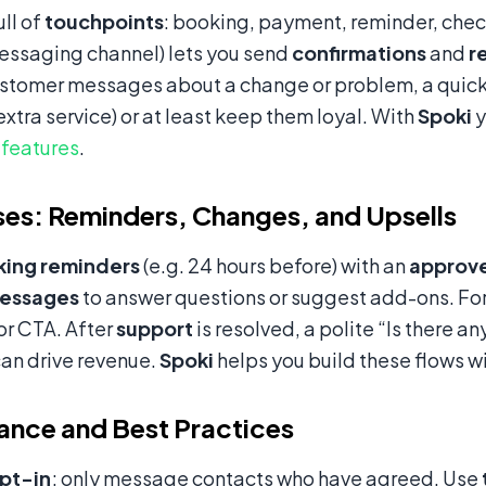
ull of
touchpoints
: booking, payment, reminder, chec
essaging channel) lets you send
confirmations
and
r
tomer messages about a change or problem, a quick, 
xtra service) or at least keep them loyal. With
Spoki
y
 features
.
es: Reminders, Changes, and Upsells
ing reminders
(e.g. 24 hours before) with an
approv
messages
to answer questions or suggest add-ons. Fo
 or CTA. After
support
is resolved, a polite “Is there an
 can drive revenue.
Spoki
helps you build these flows w
nce and Best Practices
pt-in
; only message contacts who have agreed. Use