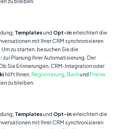
en zu bleiben.
ndung,
Templates
und
Opt-in
erleichtert die
nversationen mit Ihrer CRM synchronisieren
 Um zu starten, besuchen Sie die
r
zur Planung Ihrer Automatisierung. Der
. Ob Sie Erinnerungen, CRM-Integration oder
ki
hilft Ihnen,
Registrierung
,
Buch
und
Preise
en zu bleiben.
ndung,
Templates
und
Opt-in
erleichtert die
nversationen mit Ihrer CRM synchronisieren