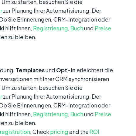
 Um zu starten, besuchen Sie die
r
zur Planung Ihrer Automatisierung. Der
. Ob Sie Erinnerungen, CRM-Integration oder
ki
hilft Ihnen,
Registrierung
,
Buch
und
Preise
en zu bleiben.
ndung,
Templates
und
Opt-in
erleichtert die
nversationen mit Ihrer CRM synchronisieren
 Um zu starten, besuchen Sie die
r
zur Planung Ihrer Automatisierung. Der
. Ob Sie Erinnerungen, CRM-Integration oder
ki
hilft Ihnen,
Registrierung
,
Buch
und
Preise
en zu bleiben.
registration
. Check
pricing
and the
ROI