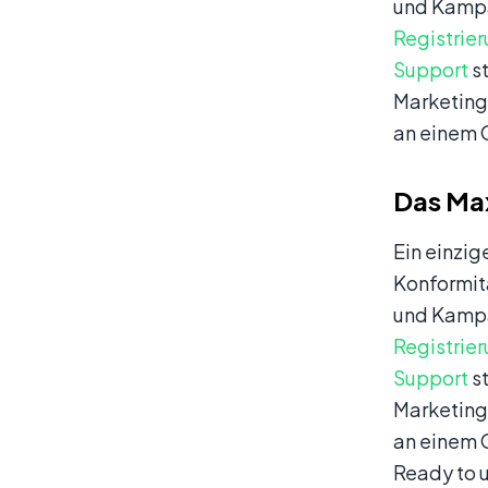
und Kampag
Registrie
Support
st
Marketing
an einem O
Das Max
Ein einzig
Konformitä
und Kampag
Registrie
Support
st
Marketing
an einem O
Ready to 