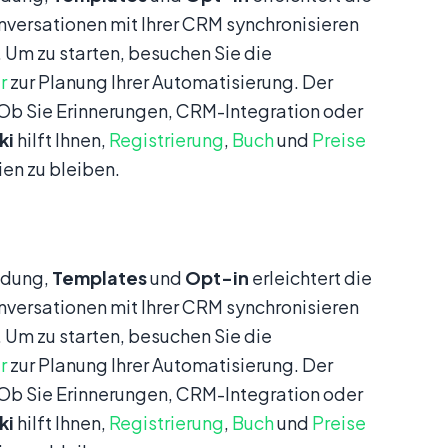
nversationen mit Ihrer CRM synchronisieren
 Um zu starten, besuchen Sie die
r
zur Planung Ihrer Automatisierung. Der
. Ob Sie Erinnerungen, CRM-Integration oder
ki
hilft Ihnen,
Registrierung
,
Buch
und
Preise
en zu bleiben.
ndung,
Templates
und
Opt-in
erleichtert die
nversationen mit Ihrer CRM synchronisieren
 Um zu starten, besuchen Sie die
r
zur Planung Ihrer Automatisierung. Der
. Ob Sie Erinnerungen, CRM-Integration oder
ki
hilft Ihnen,
Registrierung
,
Buch
und
Preise