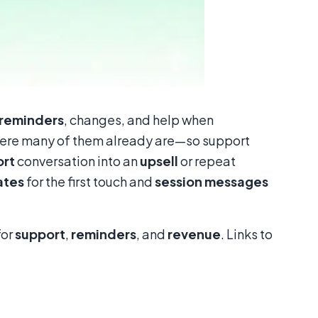
reminders
, changes, and help when
ere many of them already are—so support
ort
conversation into an
upsell
or repeat
ates
for the first touch and
session messages
for
support
,
reminders
, and
revenue
. Links to