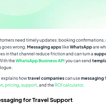
tomers need timely updates: booking confirmations,
 goes wrong.
Messaging apps
like
WhatsApp
are wh
s in that channel reduce friction and can turn a
supp
With the
WhatsApp Business API
you can send
templ
alogue.
e explains how
travel companies
can use
messaging
on
,
pricing
,
support
, and the
ROI calculator
.
saging for Travel Support