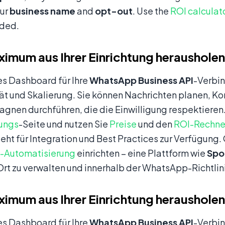
our
business name
and
opt-out
. Use the
ROI calculat
ided.
imum aus Ihrer Einrichtung herausholen
es Dashboard für Ihre
WhatsApp Business API
-Verbi
t und Skalierung. Sie können Nachrichten planen, Ko
nen durchführen, die die Einwilligung respektieren.
rungs
-Seite und nutzen Sie
Preise
und den
ROI-Rechne
eht für Integration und Best Practices zur Verfügung.
-Automatisierung
einrichten – eine Plattform wie
Spo
rt zu verwalten und innerhalb der WhatsApp-Richtlini
imum aus Ihrer Einrichtung herausholen
es Dashboard für Ihre
WhatsApp Business API
-Verbi