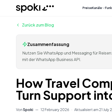
Spoki
Preise
Kanäle
Funk
Zurück zum Blog
Zusammenfassung
Nutzen Sie WhatsApp und Messaging für Reisen:
mit der WhatsApp Business API.
How Travel Com
Turn Support into
Von
Spoki
—
12 February 2026
·
Aktualisiert am
21 July