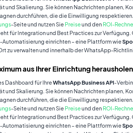
t und Skalierung. Sie können Nachrichten planen, Ko
nen durchführen, die die Einwilligung respektieren.
rungs
-Seite und nutzen Sie
Preise
und den
ROI-Rechne
eht für Integration und Best Practices zur Verfügung
-Automatisierung einrichten – eine Plattform wie
Spo
rt zu verwalten und innerhalb der WhatsApp-Richtlini
imum aus Ihrer Einrichtung herausholen
es Dashboard für Ihre
WhatsApp Business API
-Verbi
t und Skalierung. Sie können Nachrichten planen, Ko
nen durchführen, die die Einwilligung respektieren.
rungs
-Seite und nutzen Sie
Preise
und den
ROI-Rechne
eht für Integration und Best Practices zur Verfügung
-Automatisierung einrichten – eine Plattform wie
Spo