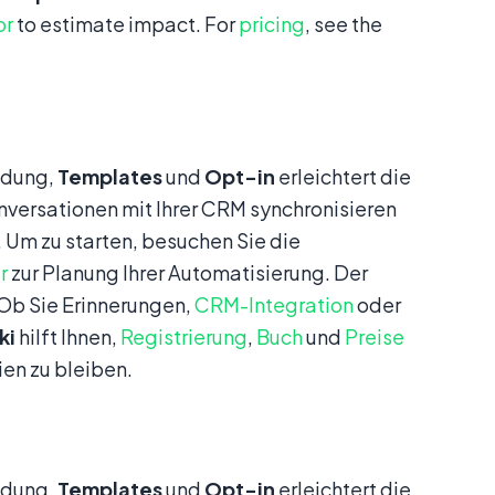
or
to estimate impact. For
pricing
, see the
ndung,
Templates
und
Opt-in
erleichtert die
nversationen mit Ihrer CRM synchronisieren
 Um zu starten, besuchen Sie die
r
zur Planung Ihrer Automatisierung. Der
 Ob Sie Erinnerungen,
CRM-Integration
oder
ki
hilft Ihnen,
Registrierung
,
Buch
und
Preise
en zu bleiben.
ndung,
Templates
und
Opt-in
erleichtert die