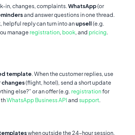
k-in, changes, complaints.
WhatsApp
(or
eminders
and answer questions in one thread.
helpful reply can turn into an
upsell
(e.g.
ou manage
registration
,
book
, and
pricing
.
ed template
. When the customer replies, use
r
changes
(flight, hotel), send a short update
ything else?” or an offer (e.g.
registration
for
ith
WhatsApp Business API
and
support
.
templates
when outside the 24-hour session.