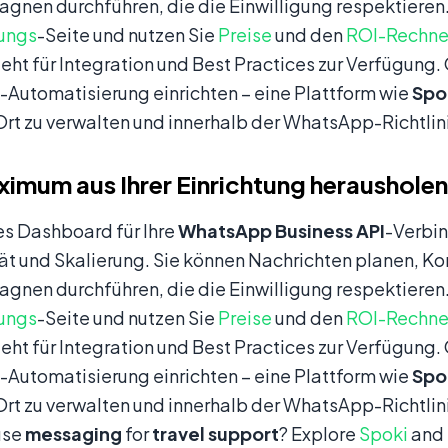
nen durchführen, die die Einwilligung respektieren.
rungs
-Seite und nutzen Sie
Preise
und den
ROI-Rechne
eht für Integration und Best Practices zur Verfügung
-Automatisierung einrichten – eine Plattform wie
Spo
rt zu verwalten und innerhalb der WhatsApp-Richtlini
imum aus Ihrer Einrichtung herausholen
es Dashboard für Ihre
WhatsApp Business API
-Verbi
t und Skalierung. Sie können Nachrichten planen, Ko
nen durchführen, die die Einwilligung respektieren.
rungs
-Seite und nutzen Sie
Preise
und den
ROI-Rechne
eht für Integration und Best Practices zur Verfügung
-Automatisierung einrichten – eine Plattform wie
Spo
rt zu verwalten und innerhalb der WhatsApp-Richtlini
use
messaging
for
travel support
? Explore
Spoki
and