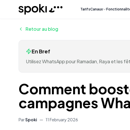
Spoki
Tarifs
Canaux
Fonctionnalit
Retour au blog
En Bref
Utilisez WhatsApp pour Ramadan, Raya et les fê
Comment booster
campagnes What
Par
Spoki
—
11 February 2026