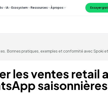
és
IA
Ecosystem
Ressources
À propos
Essayer gra
tes. Bonnes pratiques, exemples et conformité avec Spoki et
 les ventes retail 
sApp saisonnières