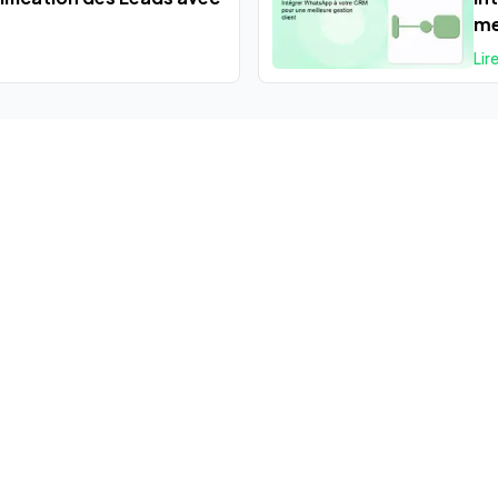
me
Lire