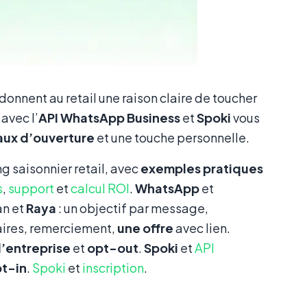
 donnent au retail une raison claire de toucher
avec l’
API WhatsApp Business
et
Spoki
vous
aux d’ouverture
et une touche personnelle.
g saisonnier retail, avec
exemples pratiques
s
,
support
et
calcul ROI
.
WhatsApp
et
n et
Raya
: un objectif par message,
aires, remerciement,
une offre
avec lien.
’entreprise
et
opt-out
.
Spoki
et
API
t-in
.
Spoki
et
inscription
.