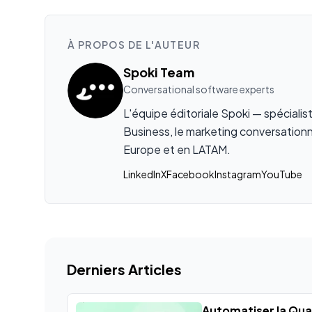
À PROPOS DE L'AUTEUR
Spoki Team
Conversational software experts
L'équipe éditoriale Spoki — spéciali
Business, le marketing conversationn
Europe et en LATAM.
LinkedIn
X
Facebook
Instagram
YouTube
Derniers Articles
Automatiser la Qual