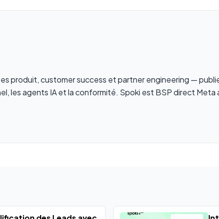
stes produit, customer success et partner engineering — publ
el, les agents IA et la conformité. Spoki est BSP direct Meta 
ification des Leads avec
In