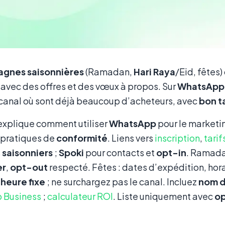
gnes saisonnières
(Ramadan,
Hari Raya
/Eid, fêtes)
s avec des offres et des vœux à propos. Sur
WhatsApp
e canal où sont déjà beaucoup d’acheteurs, avec
bon t
explique comment utiliser
WhatsApp
pour le marketin
 pratiques de
conformité
. Liens vers
inscription
,
tarif
s
saisonniers
;
Spoki
pour contacts et
opt-in
. Ramada
er
,
opt-out
respecté. Fêtes : dates d’expédition, hor
à
heure fixe
; ne surchargez pas le canal. Incluez
nom d
 Business
;
calculateur ROI
. Liste uniquement avec
op