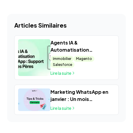
Articles Similaires
Agents IA &
Automatisation
WhatsApp : Support Fête
Immobilier
Magento
des Pères
Salesforce
Lire la suite
Marketing WhatsApp en
janvier : Un mois
d’opportunités pour les
Lire la suite
PME