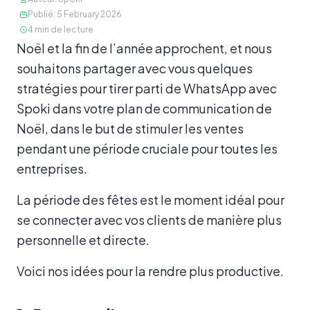
Publié
:
5 February 2026
4
min de lecture
Contenu
Noël et la fin de l’année approchent, et nous
souhaitons partager avec vous quelques
stratégies pour tirer parti de WhatsApp avec
Spoki dans votre plan de communication de
Noël, dans le but de stimuler les ventes
pendant une période cruciale pour toutes les
entreprises.
La période des fêtes est le moment idéal pour
se connecter avec vos clients de manière plus
personnelle et directe.
Voici nos idées pour la rendre plus productive.