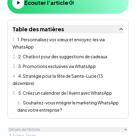
Écouter l'article
Table des matières
1
.
1. Personnalisez vos vœux et envoyez-les via
WhatsApp
2
.
2. Chatbot pour des suggestions de cadeaux
3
.
3. Promotions exclusives via WhatsApp
4
.
4. Stratégie pour la fête de Sainte-Lucie (13
décembre)
5
.
5. Créez un calendrier de l’Avent avec WhatsApp
6
.
Souhaitez-vous intégrer le marketing WhatsApp
dans votre entreprise ?
Détails de l'Article
Auteur
:
Spoki