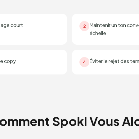
sage court
Maintenir un ton conv
2
échelle
de copy
Éviter le rejet des t
4
omment Spoki Vous Ai