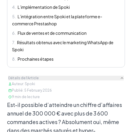
4
.
L’implémentation de Spoki
5
.
L’intégration entre Spoki et la plateforme e-
commerce Prestashop
6
.
Flux de ventes et de communication
7
.
Résultats obtenus avec le marketing WhatsApp de
Spoki
8
.
Prochaines étapes
Détails de l'Article
Auteur
:
Spoki
Publié
:
5 February 2026
9
min de lecture
Contenu
Est-il possible d’atteindre un chiffre d’affaires
annuel de 300 000 € avec plus de 3 600
commandes actives ? Absolument oui, même
dans des marchés saturés et hyper-