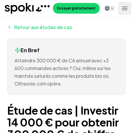
Spoki
Essayer gratuitement
Ope
Retour aux études de cas
En Bref
Atteindre 300 000 € de CA annuel avec +3
600 commandes actives ? Oui, même sur les
marchés saturés comme les produits bio où
Oltresole.com opère.
Étude de cas | Investir
14 000 € pour obtenir