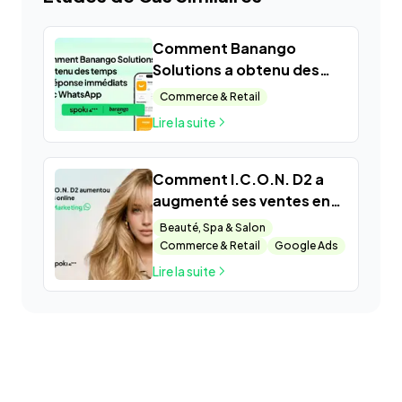
Comment Banango
Solutions a obtenu des
temps de réponse
Commerce & Retail
immédiats avec
Lire la suite
WhatsApp
Comment I.C.O.N. D2 a
augmenté ses ventes en
ligne avec WhatsApp
Beauté, Spa & Salon
Marketing grâce à Spoki
Commerce & Retail
Google Ads
Lire la suite