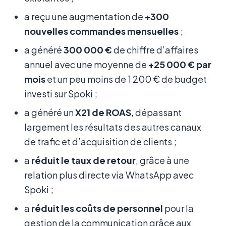
a reçu une augmentation de
+300
nouvelles commandes mensuelles
;
a généré
300 000 €
de chiffre d’affaires
annuel avec une moyenne de
+25 000 € par
mois
et un peu moins de 1 200 € de budget
investi sur Spoki ;
a généré un
X21 de ROAS
, dépassant
largement les résultats des autres canaux
de trafic et d’acquisition de clients ;
a
réduit le taux de retour
, grâce à une
relation plus directe via WhatsApp avec
Spoki ;
a
réduit les coûts de personnel
pour la
gestion de la communication grâce aux