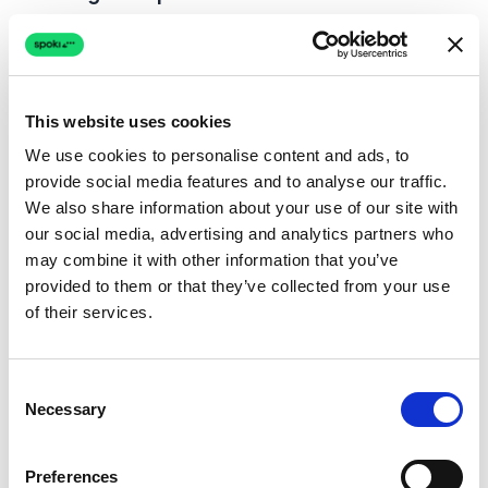
effectués en utilisant des coupons
distribués via Spoki, une augmentation par
rapport à 30 % en 2022. En mars 2024, ce
pourcentage avait encore augmenté à 47 %
.
This website uses cookies
We use cookies to personalise content and ads, to
La situation actuelle montre une augmentation
provide social media features and to analyse our traffic.
substantielle du nombre de contacts mensuels,
We also share information about your use of our site with
avec environ 600 nouveaux contacts par mois,
our social media, advertising and analytics partners who
soit le double de 202, et un
portefeuille actif
may combine it with other information that you’ve
provided to them or that they’ve collected from your use
de 17 519 contacts, plus du double par
of their services.
rapport à avant
. Le
temps requis pour la
gestion des contacts a été drastiquement
réduit, passant de 3-4 semaines à
Consent
Necessary
Selection
seulement 2-3 jours
.
Le processus reste similaire, mais
le mode a
Preferences