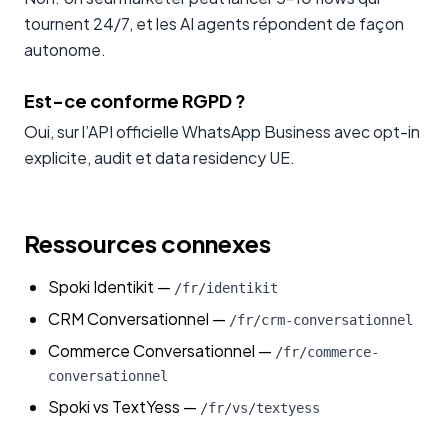
tournent 24/7, et les AI agents répondent de façon
autonome.
Est-ce conforme RGPD ?
Oui, sur l’API officielle WhatsApp Business avec opt-in
explicite, audit et data residency UE.
Ressources connexes
Spoki Identikit
—
/fr/identikit
CRM Conversationnel
—
/fr/crm-conversationnel
Commerce Conversationnel
—
/fr/commerce-
conversationnel
Spoki vs TextYess
—
/fr/vs/textyess