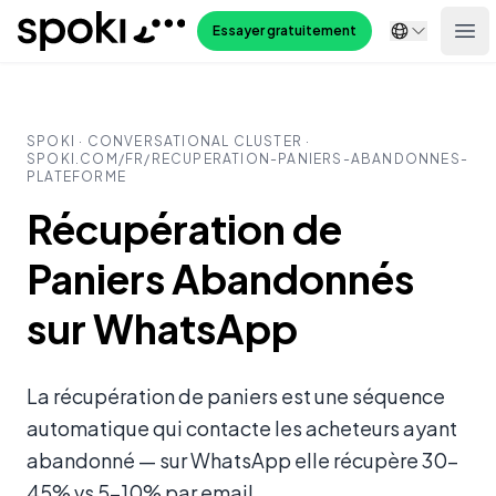
Spoki
Essayer gratuitement
Ope
SPOKI ·
CONVERSATIONAL CLUSTER
·
SPOKI.COM/
FR
/
RECUPERATION-PANIERS-ABANDONNES-
PLATEFORME
Récupération de
Paniers Abandonnés
sur WhatsApp
La récupération de paniers est une séquence
automatique qui contacte les acheteurs ayant
abandonné — sur WhatsApp elle récupère 30-
45% vs 5-10% par email.