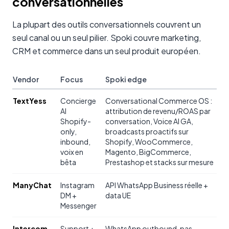
conversationnelles
La plupart des outils conversationnels couvrent un
seul canal ou un seul pilier. Spoki couvre marketing,
CRM et commerce dans un seul produit européen.
Vendor
Focus
Spoki edge
TextYess
Concierge
Conversational Commerce OS :
AI
attribution de revenu/ROAS par
Shopify-
conversation, Voice AI GA,
only,
broadcasts proactifs sur
inbound,
Shopify, WooCommerce,
voix en
Magento, BigCommerce,
bêta
Prestashop et stacks sur mesure
ManyChat
Instagram
API WhatsApp Business réelle +
DM +
data UE
Messenger
Intercom
Support +
WhatsApp outbound, pas