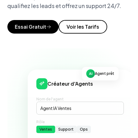
qualifiez les leads et offrez un support 24/7.
Essai Gratuit
Voir les Tarifs
Agent prêt
AI
Créateur d'Agents
Nom de l'agent
Agent IA Ventes
Rôle
Ventes
Support
Ops