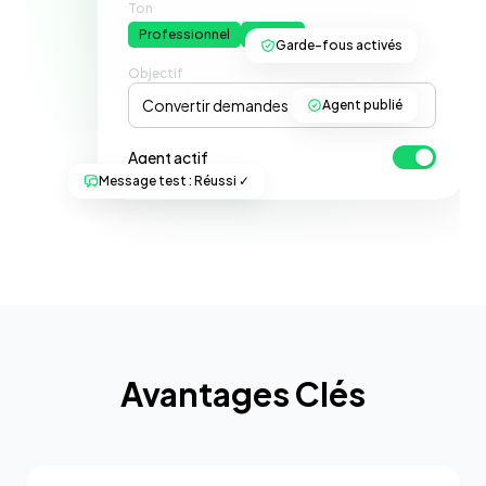
Ton
Professionnel
Amical
Garde-fous activés
Objectif
Convertir demandes → checkout
Agent publié
Agent actif
Message test : Réussi ✓
Avantages Clés