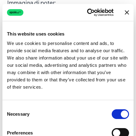
Immagina di poter:
Segmentare le Campagne:
Filtra le
conversazioni per numero per analizzare le
risposte a campagne specifiche inviate
This website uses cookies
tramite un numero dedicato. Questo ti
We use cookies to personalise content and ads, to
provide social media features and to analyse our traffic.
permette di ottimizzare le tue strategie di
We also share information about your use of our site with
marketing e di engagement.
our social media, advertising and analytics partners who
Migliorare il Supporto Clienti:
Se un cliente
may combine it with other information that you’ve
ha contattato la tua azienda tramite diversi
provided to them or that they’ve collected from your use
of their services.
numeri (ad esempio, prima il numero di
vendita e poi quello di supporto), puoi
facilmente visualizzare la cronologia
Consent
Necessary
completa delle interazioni relative a ciascun
Selection
numero, fornendo un supporto più informato
e personalizzato.
Preferences