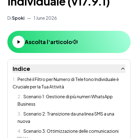
Individuale (v17.9.1)
Di
Spoki
—
1 June 2026
Ascolta l'articolo
Indice
1
.
Perché il Filtro per Numero di Telefono Individuale è
Cruciale per la Tua Attività
2
.
Scenario 1: Gestione di più numeri WhatsApp
Business
3
.
Scenario 2: Transizione da una linea SMS a una
nuova
4
.
Scenario 3: Ottimizzazione delle comunicazioni