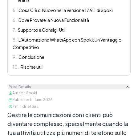
Voice
5
.
Cosa C’è di Nuovo nella Versione 17.9.1 di Spoki
6
.
Dove Provare la Nuova Funzionalità
7
.
Supporto e Consigli Utili
8
.
L’Automazione WhatsApp con Spoki: Un Vantaggio
Competitivo
9
.
Conclusione
10
.
Risorse utili
Post Details
Author
:
Spoki
Published
:
1 June 2026
7
min di lettura
Contenuto
Gestire le comunicazioni con i clienti può
diventare complesso, specialmente quando la
tua attività utilizza più numeri di telefono sullo