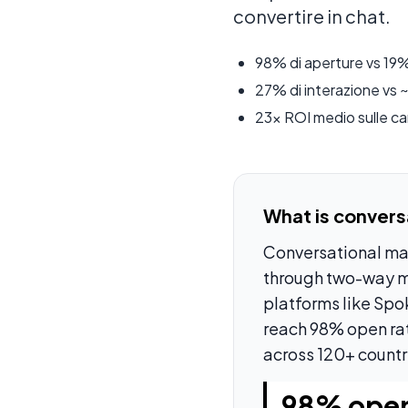
convertire in chat.
98% di aperture vs 19% 
27% di interazione vs ~
23x ROI medio sulle 
What is convers
Conversational mar
through two-way m
platforms like Spo
reach 98% open rat
across 120+ countr
98% open