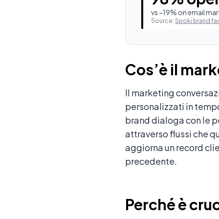
vs ~19% on email ma
Source:
Spoki brand fa
Cos’è il mar
Il marketing conversaz
personalizzati in tempo
brand dialoga con le 
attraverso flussi che 
aggiorna un record clie
precedente.
Perché è cruc