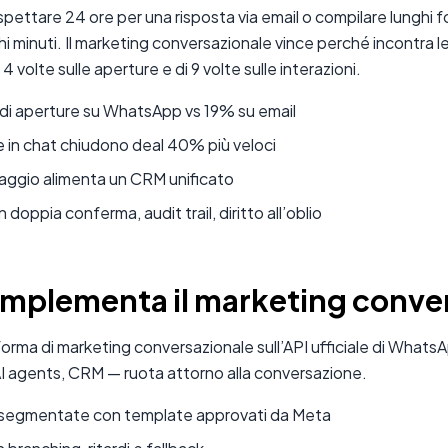
ù aspettare 24 ore per una risposta via email o compilare lungh
i minuti. Il marketing conversazionale vince perché incontra 
4 volte sulle aperture e di 9 volte sulle interazioni.
di aperture su WhatsApp vs 19% su email
e in chat chiudono deal 40% più veloci
ssaggio alimenta un CRM unificato
oppia conferma, audit trail, diritto all’oblio
mplementa il marketing conve
orma di marketing conversazionale sull’API ufficiale di Whats
 agents, CRM — ruota attorno alla conversazione.
egmentate con template approvati da Meta