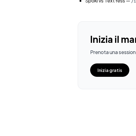
Spoki vs TextYess
—
/i
Inizia il 
Prenota una sessione
Inizia gratis