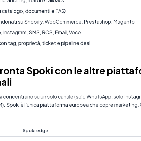
 branching, ritardi e fallback
su catalogo, documenti e FAQ
bandonati su Shopify, WooCommerce, Prestashop, Magento
, Instagram, SMS, RCS, Email, Voce
n tag, proprietà, ticket e pipeline deal
ronta Spoki con le altre piatta
ali
 si concentrano su un solo canale (solo WhatsApp, solo Instagra
M). Spoki è l’unica piattaforma europea che copre marketing
Spoki edge