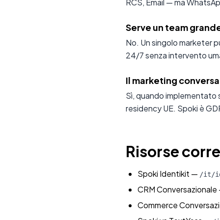
RCS, Email — ma WhatsApp è
Serve un team grande
No. Un singolo marketer pu
24/7 senza intervento uma
Il marketing convers
Sì, quando implementato su
residency UE. Spoki è GD
Risorse corre
Spoki Identikit
—
/it/i
CRM Conversazionale
Commerce Conversazi