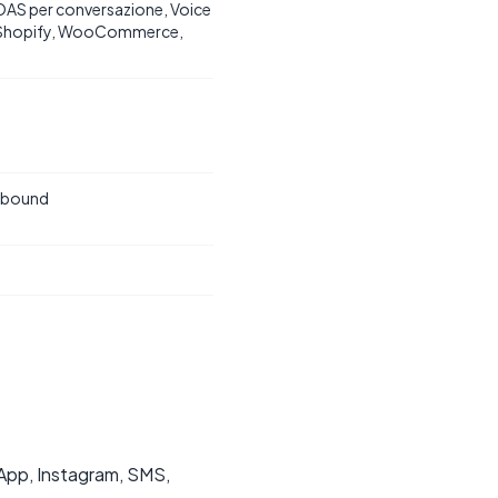
AS per conversazione, Voice
su Shopify, WooCommerce,
inbound
sApp, Instagram, SMS,