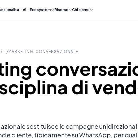
unzionalità
AI
Ecosystem
Risorse
Chi siamo
M/
IT
/
MARKETING-CONVERSAZIONALE
ing conversazi
isciplina di vend
azionale sostituisce le campagne unidirezionali
d e cliente, tipicamente su WhatsApp, per quali