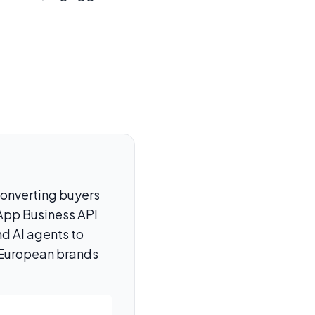
converting buyers
pp Business API
d AI agents to
r European brands