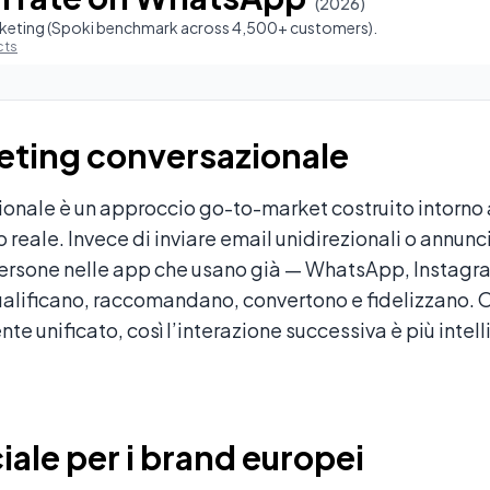
(
2026
)
rketing (Spoki benchmark across 4,500+ customers).
cts
keting conversazionale
ionale è un approccio go-to-market costruito intorno 
 reale. Invece di inviare email unidirezionali o annunc
persone nelle app che usano già — WhatsApp, Instag
qualificano, raccomandano, convertono e fidelizzano
nte unificato, così l’interazione successiva è più intel
iale per i brand europei