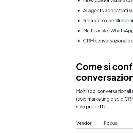
Flow builder visuale con
AI agents addestrati 
Recupero carrelli ab
Multicanale: WhatsApp
CRM conversazionale co
Come si conf
conversazion
Molti tool conversazionali
(solo marketing o solo CR
solo prodotto.
Vendor
Focus