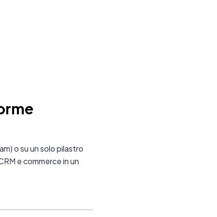
forme
m) o su un solo pilastro
, CRM e commerce in un