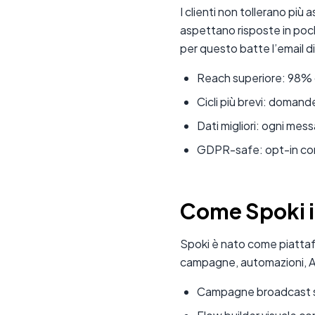
I clienti non tollerano pi
aspettano risposte in poch
per questo batte l’email di 
Reach superiore: 98% 
Cicli più brevi: domand
Dati migliori: ogni me
GDPR-safe: opt-in con d
Come Spoki i
Spoki è nato come piattaf
campagne, automazioni, AI
Campagne broadcast s