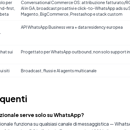
olo per
Conversational Commerce OS: attribuzione fatturato/RO
d-first,
AI in GA, broadcast proattivi e click-to-WhatsApp ads 
 beta
Magento, BigCommerce, Prestashop e stack custom
API WhatsApp Business vera + data residency europea
+
chat sui
Progettato per WhatsApp outbound, non solo support 
i siti
Broadcast, flussi e AI agents multicanale
quenti
azionale serve solo su WhatsApp?
zionale funziona su qualsiasi canale di messaggistica — What