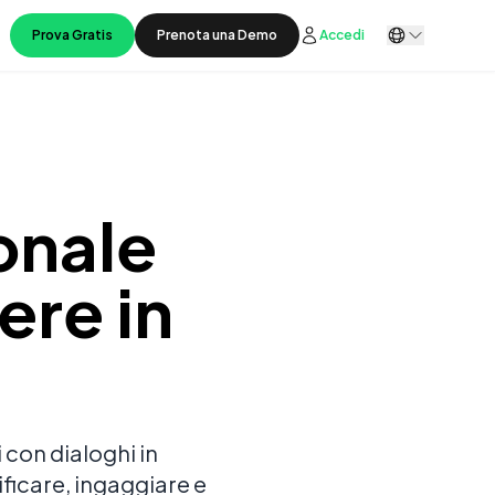
Prova Gratis
Prenota una Demo
Accedi
onale
ere in
 con dialoghi in
ficare, ingaggiare e