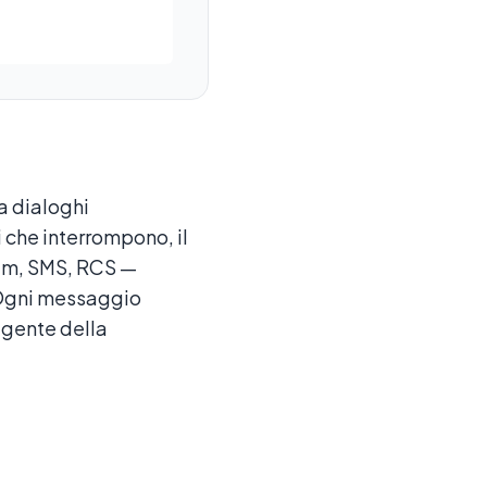
a dialoghi
i che interrompono, il
ram, SMS, RCS —
. Ogni messaggio
ligente della