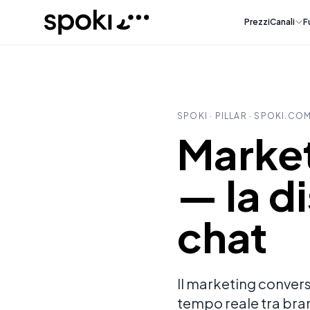
Spoki
Prezzi
Canali
F
SPOKI ·
PILLAR
· SPOKI.CO
Market
— la d
chat
Il marketing convers
tempo reale tra bran