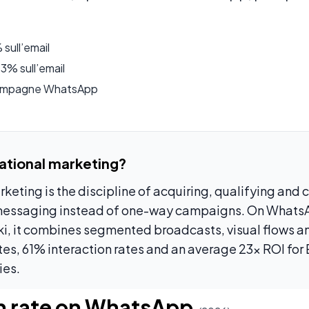
sull’email
3% sull’email
campagne WhatsApp
ational marketing?
keting is the discipline of acquiring, qualifying and 
essaging instead of one-way campaigns. On WhatsA
ki, it combines segmented broadcasts, visual flows an
es, 61% interaction rates and an average 23x ROI fo
ies.
 rate on WhatsApp