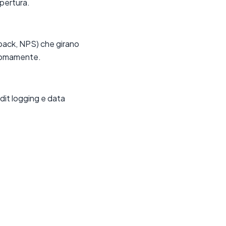
apertura.
nback, NPS) che girano
onomamente.
dit logging e data