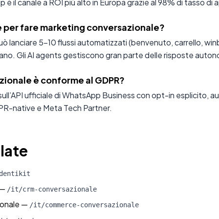
 il canale a ROI più alto in Europa grazie al 98% di tasso di 
 per fare marketing conversazionale?
ò lanciare 5-10 flussi automatizzati (benvenuto, carrello, wi
no. Gli AI agents gestiscono gran parte delle risposte aut
azionale è conforme al GDPR?
ll’API ufficiale di WhatsApp Business con opt-in esplicito, au
PR-native e Meta Tech Partner.
late
dentikit
—
/it/crm-conversazionale
onale
—
/it/commerce-conversazionale