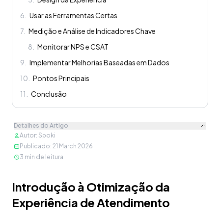
6
.
Usar as Ferramentas Certas
7
.
Medição e Análise de Indicadores Chave
8
.
Monitorar NPS e CSAT
9
.
Implementar Melhorias Baseadas em Dados
10
.
Pontos Principais
11
.
Conclusão
Detalhes do Artigo
Autor
:
Spoki
Publicado
:
21 March 2026
3
min de leitura
Conteúdo
Introdução à Otimização da
Experiência de Atendimento