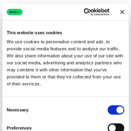
Após uma compra ou interação específica no
WhatsApp, o Spoki pode acionar um fluxo
Salesforce para:
This website uses cookies
Atualizar o status do cliente:
Marcando-o
We use cookies to personalise content and ads, to
como ‘Cliente Ativo’ ou ‘Comprador
provide social media features and to analyse our traffic.
Recente’.
We also share information about your use of our site with
our social media, advertising and analytics partners who
Adicionar o cliente a uma campanha de
may combine it with other information that you’ve
marketing segmentada:
Por exemplo, para
provided to them or that they’ve collected from your use
receber ofertas de produtos
of their services.
complementares.
Agendar um acompanhamento:
Criando
Consent
Necessary
uma tarefa para um vendedor entrar em
Selection
contato após um determinado período.
Preferences