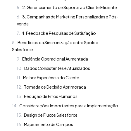
5
.
2. Gerenciamento de Suporte ao Cliente Eficiente
6
.
3. Campanhas de Marketing Personalizadas e Pós-
Venda
7
.
4. Feedback e Pesquisas de Satisfação
8
.
Benefícios da Sincronização entre Spoki e
Salesforce
9
.
Eficiência Operacional Aumentada
10
.
Dados Consistentes e Atualizados
11
.
Melhor Experiência do Cliente
12
.
Tomada de Decisão Aprimorada
13
.
Redução de Erros Humanos
14
.
Considerações Importantes para a Implementação
15
.
Design de Fluxos Salesforce
16
.
Mapeamento de Campos