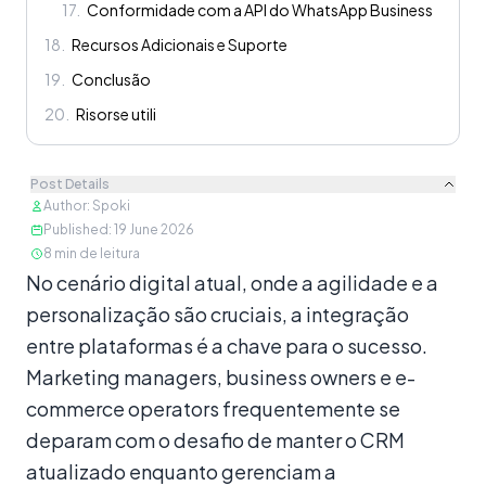
17
.
Conformidade com a API do WhatsApp Business
18
.
Recursos Adicionais e Suporte
19
.
Conclusão
20
.
Risorse utili
Post Details
Author
:
Spoki
Published
:
19 June 2026
8
min de leitura
Conteúdo
No cenário digital atual, onde a agilidade e a
personalização são cruciais, a integração
entre plataformas é a chave para o sucesso.
Marketing managers, business owners e e-
commerce operators frequentemente se
deparam com o desafio de manter o CRM
atualizado enquanto gerenciam a