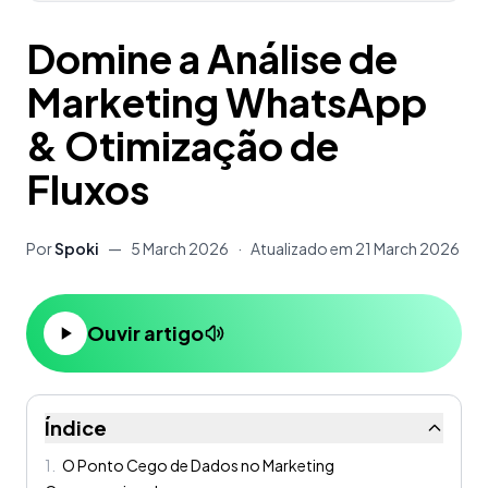
Domine a Análise de
Marketing WhatsApp
& Otimização de
Fluxos
Por
Spoki
—
5 March 2026
·
Atualizado em
21 March 2026
Ouvir artigo
Índice
1
.
O Ponto Cego de Dados no Marketing