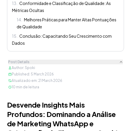
13
.
Conformidade e Classificação de Qualidade: As
Métricas Ocultas
14
.
Melhores Práticas para Manter Altas Pontuações
de Qualidade
15
.
Conclusão: Capacitando Seu Crescimento com
Dados
Post Details
Author
:
Spoki
Published
:
5 March 2026
Atualizado em
:
21 March 2026
10
min de leitura
Conteúdo
Desvende Insights Mais
Profundos: Dominando a Análise
de Marketing WhatsApp e