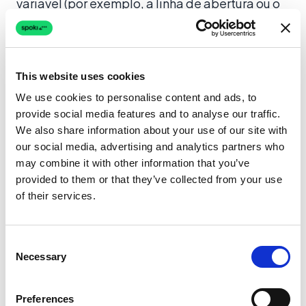
variável (por exemplo, a linha de abertura ou o
texto do botão CTA) e dividir sua audiência. Um
tom casual e rico em emojis converte melhor do
que um tom formal e profissional? “Reivindicar
This website uses cookies
Oferta” tem melhor desempenho do que
We use cookies to personalise content and ads, to
“Obter Desconto”? Os dados eliminam as
provide social media features and to analyse our traffic.
suposições.
We also share information about your use of our site with
our social media, advertising and analytics partners who
may combine it with other information that you’ve
provided to them or that they’ve collected from your use
of their services.
Compare variações de campanha lado a lado
para determinar os roteiros com maior taxa de
Consent
conversão.
Necessary
Selection
Casos de Uso no Mundo Real:
Preferences