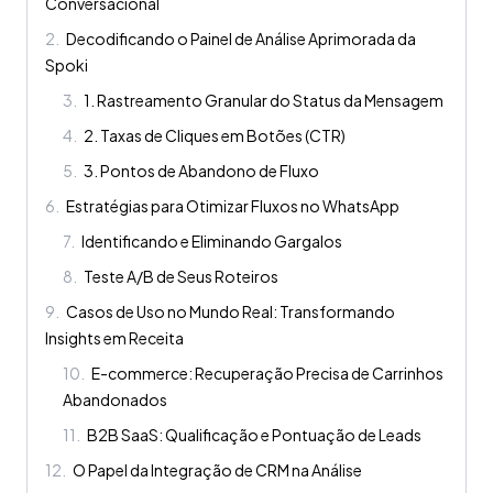
Conversacional
2
.
Decodificando o Painel de Análise Aprimorada da
Spoki
3
.
1. Rastreamento Granular do Status da Mensagem
4
.
2. Taxas de Cliques em Botões (CTR)
5
.
3. Pontos de Abandono de Fluxo
6
.
Estratégias para Otimizar Fluxos no WhatsApp
7
.
Identificando e Eliminando Gargalos
8
.
Teste A/B de Seus Roteiros
9
.
Casos de Uso no Mundo Real: Transformando
Insights em Receita
10
.
E-commerce: Recuperação Precisa de Carrinhos
Abandonados
11
.
B2B SaaS: Qualificação e Pontuação de Leads
12
.
O Papel da Integração de CRM na Análise