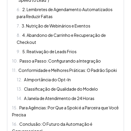
“Speed to Lead”)
6
.
2. Lembretes de Agendamento Automatizados
para Reduzir Faltas
7
.
3. Nutrição de Webinários e Eventos
8
.
4. Abandono de Carrinho e Recuperação de
Checkout
9
.
5. Reativação de Leads Frios
10
.
Passo a Passo: Configurando a Integração
11
.
Conformidade e Melhores Práticas: O Padrão Spoki
12
.
A Importância do Opt-In
13
.
Classificação de Qualidade do Modelo
14
.
A Janela de Atendimento de 24 Horas
15
.
Para Agências: Por Que a Spoki é a Parceira que Você
Precisa
16
.
Conclusão: O Futuro da Automação é