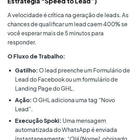
Estratégia “Speed to Lead”)
A velocidade é crítica na geração de leads. As
chances de qualificar um lead caem 400% se
você esperar mais de 5 minutos para
responder.
O Fluxo de Trabalho:
Gatilho:
O lead preenche um Formulário de
Lead do Facebook ou um formulário de
Landing Page do GHL.
Ação:
O GHL adiciona uma tag “Novo
Lead”.
Execução Spoki:
Uma mensagem
automatizada do WhatsApp é enviada
instantaneamente:
“Olá [Nome], obrigado