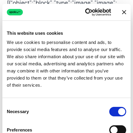
[{“object”:”block”,”type”:”image”,”image”:
{“type”:”external”,”external”:
{“url”:”https://blogapi.spoki.com/wp-
content/uploads/2026/02/data-75.png”}}}]
This website uses cookies
We use cookies to personalise content and ads, to
3. Nutrição de Webinários e Eventos
provide social media features and to analyse our traffic.
We also share information about your use of our site with
Webinários são conteúdo clássico de MOFU,
our social media, advertising and analytics partners who
mas as taxas de comparecimento
may combine it with other information that you’ve
frequentemente sofrem. Use o WhatsApp para
provided to them or that they’ve collected from your use
impulsionar a presença real.
of their services.
A Estratégia:
Envie o link de acesso
Consent
diretamente para o WhatsApp deles 15
Necessary
Selection
minutos antes de começar. Links de e-mail
frequentemente se perdem; links do
Preferences