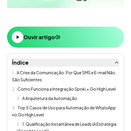
Ouvir artigo
Índice
1
.
A Crise da Comunicação: Por Que SMS e E-mail Não
São Suficientes
2
.
Como Funciona a Integração Spoki + Go High Level
3
.
A Arquitetura da Automação
4
.
Top 5 Casos de Uso para Automação de WhatsApp
no Go High Level
5
.
1. Qualificação Instantânea de Leads (A Estratégia