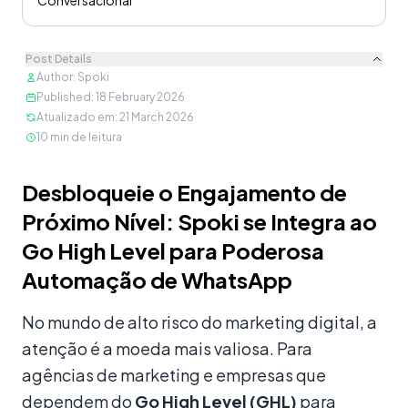
Conversacional
Post Details
Author
:
Spoki
Published
:
18 February 2026
Atualizado em
:
21 March 2026
10
min de leitura
Conteúdo
Desbloqueie o Engajamento de
Próximo Nível: Spoki se Integra ao
Go High Level para Poderosa
Automação de WhatsApp
No mundo de alto risco do marketing digital, a
atenção é a moeda mais valiosa. Para
agências de marketing e empresas que
dependem do
Go High Level (GHL)
para