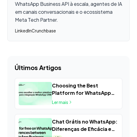
WhatsApp Business API à escala, agentes de IA
em canais conversacionais e o ecossistema
Meta Tech Partner.
LinkedIn
Crunchbase
Últimos Artigos
Choosing the Best
Platform for WhatsApp
CRM Integration
Ler mais
Chat Grátis no WhatsApp:
Diferenças de Eficácia e
Custos entre WhatsApp