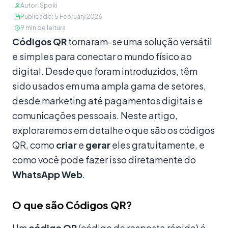
Autor
:
Spoki
Publicado
:
5 February 2026
9
min de leitura
Conteúdo
Códigos QR
tornaram-se uma solução versátil
e simples para conectar o mundo físico ao
digital. Desde que foram introduzidos, têm
sido usados em uma ampla gama de setores,
desde marketing até pagamentos digitais e
comunicações pessoais. Neste artigo,
exploraremos em detalhe o que são os códigos
QR, como
criar
e
gerar
eles gratuitamente, e
como você pode fazer isso diretamente do
WhatsApp Web
.
O que são Códigos QR?
Um
código QR
(código de resposta rápida) é