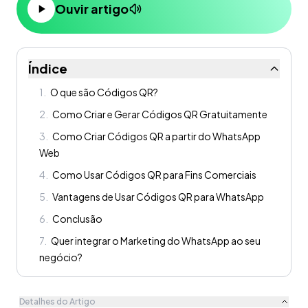
Ouvir artigo
Índice
1
.
O que são Códigos QR?
2
.
Como Criar e Gerar Códigos QR Gratuitamente
3
.
Como Criar Códigos QR a partir do WhatsApp
Web
4
.
Como Usar Códigos QR para Fins Comerciais
5
.
Vantagens de Usar Códigos QR para WhatsApp
6
.
Conclusão
7
.
Quer integrar o Marketing do WhatsApp ao seu
negócio?
Detalhes do Artigo