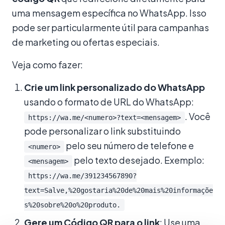
uma mensagem específica no WhatsApp. Isso
pode ser particularmente útil para campanhas
de marketing ou ofertas especiais.
Veja como fazer:
Crie um link personalizado do WhatsApp
usando o formato de URL do WhatsApp:
. Você
https://wa.me/<numero>?text=<mensagem>
pode personalizar o link substituindo
pelo seu número de telefone e
<numero>
pelo texto desejado. Exemplo:
<mensagem>
https://wa.me/391234567890?
text=Salve,%20gostaria%20de%20mais%20informaçõe
s%20sobre%20o%20produto.
Gere um Código QR para o link
: Use uma