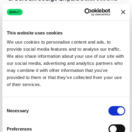
das plataformas de geração de códigos QR
descritas acima para criar um código que,
uma vez escaneado, redirecione o cliente
diretamente para o chat com a mensagem
This website uses cookies
pré-preenchida.
We use cookies to personalise content and ads, to
provide social media features and to analyse our traffic.
We also share information about your use of our site with
Como Usar Códigos QR para Fins
our social media, advertising and analytics partners who
Comerciais
may combine it with other information that you’ve
provided to them or that they’ve collected from your use
Para as empresas, o uso de
códigos QR
of their services.
representa uma oportunidade de melhorar a
interação com os clientes e simplificar o
Consent
acesso aos serviços. Aqui estão algumas
Necessary
Selection
ideias sobre como
gerar
e usar códigos QR em
contextos comerciais:
Preferences