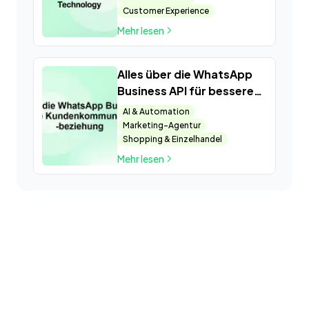
Customer Experience
Mehr lesen
Alles über die WhatsApp
Business API für bessere
Kundenkommunikation
AI & Automation
und -beziehung
Marketing-Agentur
Shopping & Einzelhandel
Mehr lesen