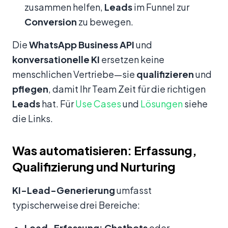
zusammen helfen,
Leads
im Funnel zur
Conversion
zu bewegen.
Die
WhatsApp Business API
und
konversationelle KI
ersetzen keine
menschlichen Vertriebe—sie
qualifizieren
und
pflegen
, damit Ihr Team Zeit für die richtigen
Leads
hat. Für
Use Cases
und
Lösungen
siehe
die Links.
Was automatisieren: Erfassung,
Qualifizierung und Nurturing
KI-Lead-Generierung
umfasst
typischerweise drei Bereiche:
Lead-Erfassung:
Chatbots
oder