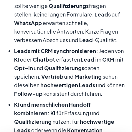
sollte wenige
Qualifizierungs
fragen
stellen, keine langen Formulare.
Leads
auf
WhatsApp
erwarten schnelle,
konversationelle Antworten. Kurze Fragen
verbessern Abschluss und
Lead
-Qualität.
Leads mit CRM synchronisieren:
Jeden von
KI
oder
Chatbot
erfassten
Lead
im
CRM
mit
Opt-in
und
Qualifizierungs
daten
speichern.
Vertrieb
und
Marketing
sehen
dieselben
hochwertigen Leads
und können
Follow-up
konsistent durchführen.
KI und menschlichen Handoff
kombinieren:
KI
für Erfassung und
Qualifizierung
nutzen; für
hochwertige
Leads
oder wenn die
Konversation