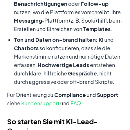
Benachrichtigungen
oder
Follow-up
nutzen, wo die Plattform es vorschreibt. Ihre
Messaging
-Plattform (z. B. Spoki) hilft beim
Erstellen und Einreichen von
Templates
.
Ton und Daten on-brand halten:
KI
und
Chatbots
so konfigurieren, dass sie die
Markenstimme nutzen und nur nötige Daten
erfassen.
Hochwertige Leads
entstehen
durch klare, hilfreiche
Gespräche
, nicht
durch aggressive oder off-brand Skripte.
Für Orientierung zu
Compliance
und
Support
siehe
Kundensupport
und
FAQ
.
So starten Sie mit KI-Lead-