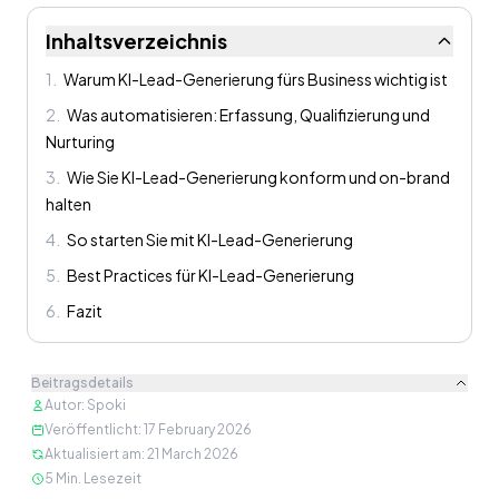
Inhaltsverzeichnis
1
.
Warum KI-Lead-Generierung fürs Business wichtig ist
2
.
Was automatisieren: Erfassung, Qualifizierung und
Nurturing
3
.
Wie Sie KI-Lead-Generierung konform und on-brand
halten
4
.
So starten Sie mit KI-Lead-Generierung
5
.
Best Practices für KI-Lead-Generierung
6
.
Fazit
Beitragsdetails
Autor
:
Spoki
Veröffentlicht
:
17 February 2026
Aktualisiert am
:
21 March 2026
5
Min. Lesezeit