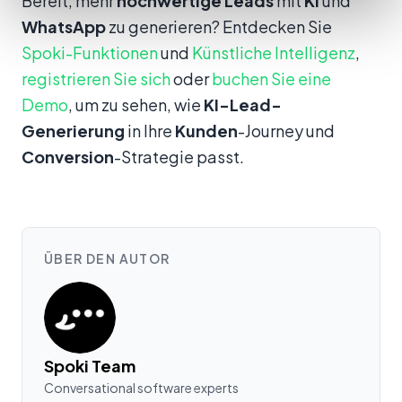
Bereit, mehr
hochwertige Leads
mit
KI
und
WhatsApp
zu generieren? Entdecken Sie
Spoki-Funktionen
und
Künstliche Intelligenz
,
registrieren Sie sich
oder
buchen Sie eine
Demo
, um zu sehen, wie
KI-Lead-
Generierung
in Ihre
Kunden
-Journey und
Conversion
-Strategie passt.
ÜBER DEN AUTOR
Spoki Team
Conversational software experts