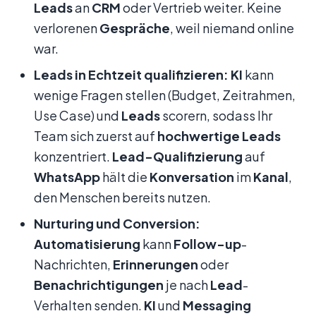
Leads
an
CRM
oder Vertrieb weiter. Keine
verlorenen
Gespräche
, weil niemand online
war.
Leads in Echtzeit qualifizieren:
KI
kann
wenige Fragen stellen (Budget, Zeitrahmen,
Use Case) und
Leads
scorern, sodass Ihr
Team sich zuerst auf
hochwertige Leads
konzentriert.
Lead-Qualifizierung
auf
WhatsApp
hält die
Konversation
im
Kanal
,
den Menschen bereits nutzen.
Nurturing und Conversion:
Automatisierung
kann
Follow-up
-
Nachrichten,
Erinnerungen
oder
Benachrichtigungen
je nach
Lead
-
Verhalten senden.
KI
und
Messaging