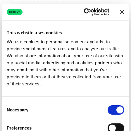
Empathie oder komplexe Antworten
braucht, an Menschen übergeben. Klare
Handoff-Regeln verbessern
Conversion
und
Kunden
zufriedenheit.
This website uses cookies
We use cookies to personalise content and ads, to
Templates und Flows testen:
Vor dem
provide social media features and to analyse our traffic.
Skalieren
Templates
,
We also share information about your use of our site with
Qualifizierungs
fragen und
Nurturing
-
our social media, advertising and analytics partners who
Nachrichten testen.
Compliance
prüfen (z.
may combine it with other information that you’ve
B.
Opt-in
,
Template
-Nutzung) und anhand
provided to them or that they’ve collected from your use
of their services.
von
Lead
-Antwort und
Conversion
-Daten
optimieren.
Consent
Für
Kontakt
und
Lösungen
siehe Spoki.
Necessary
Selection
Fazit
Preferences