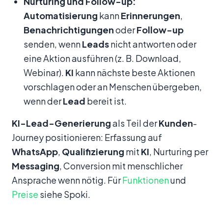
Nurturing und Follow-up:
Automatisierung
kann
Erinnerungen
,
Benachrichtigungen
oder
Follow-up
senden, wenn
Leads
nicht antworten oder
eine Aktion ausführen (z. B. Download,
Webinar).
KI
kann nächste beste Aktionen
vorschlagen oder an Menschen übergeben,
wenn der
Lead
bereit ist.
KI-Lead-Generierung
als Teil der
Kunden
-
Journey positionieren: Erfassung auf
WhatsApp
,
Qualifizierung
mit
KI
, Nurturing per
Messaging
, Conversion mit menschlicher
Ansprache wenn nötig. Für
Funktionen
und
Preise
siehe Spoki.