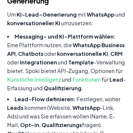
Generierung
Um
KI-Lead-Generierung
mit
WhatsApp
und
konversationeller KI
umzusetzen:
Messaging- und KI-Plattform wählen:
Eine Plattform nutzen, die
WhatsApp Business
API
,
Chatbots
oder
konversationelle KI
,
CRM
oder
Integrationen
und
Template
-Verwaltung
bietet. Spoki bietet API-Zugang, Optionen für
Künstliche Intelligenz
und
Funktionen
für
Lead
-
Erfassung und
Qualifizierung
.
Lead-Flow definieren:
Festlegen, woher
Leads
kommen (Website,
WhatsApp
-Link,
Ads) und was Sie erfassen wollen (Name, E-
Mail,
Opt-in
,
Qualifizierungs
fragen).