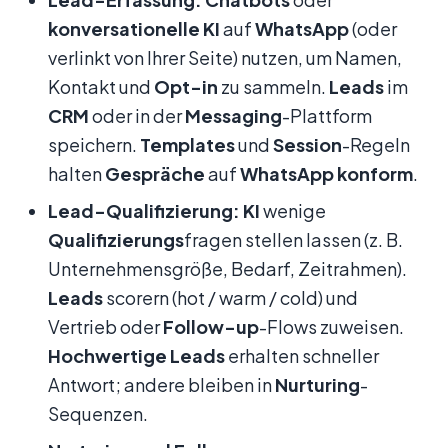
konversationelle KI
auf
WhatsApp
(oder
verlinkt von Ihrer Seite) nutzen, um Namen,
Kontakt und
Opt-in
zu sammeln.
Leads
im
CRM
oder in der
Messaging
-Plattform
speichern.
Templates
und
Session
-Regeln
halten
Gespräche
auf
WhatsApp
konform
.
Lead-Qualifizierung:
KI
wenige
Qualifizierungs
fragen stellen lassen (z. B.
Unternehmensgröße, Bedarf, Zeitrahmen).
Leads
scorern (hot / warm / cold) und
Vertrieb oder
Follow-up
-Flows zuweisen.
Hochwertige Leads
erhalten schneller
Antwort; andere bleiben in
Nurturing
-
Sequenzen.