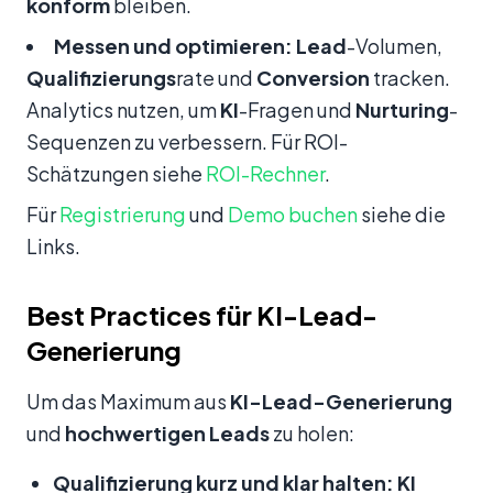
konform
bleiben.
Messen und optimieren:
Lead
-Volumen,
Qualifizierungs
rate und
Conversion
tracken.
Analytics nutzen, um
KI
-Fragen und
Nurturing
-
Sequenzen zu verbessern. Für ROI-
Schätzungen siehe
ROI-Rechner
.
Für
Registrierung
und
Demo buchen
siehe die
Links.
Best Practices für KI-Lead-
Generierung
Um das Maximum aus
KI-Lead-Generierung
und
hochwertigen Leads
zu holen:
Qualifizierung kurz und klar halten:
KI