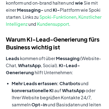
konform und on-brand halten und
wie
Sie mit
einer
Messaging-
und
KI-
Plattform wie Spoki
starten. Links zu
Spoki-Funktionen
,
Künstlicher
Intelligenz
und
Kundensupport
.
Warum KI-Lead-Generierung fürs
Business wichtig ist
Leads
kommen oft über
Messaging
(Website-
Chat,
WhatsApp
, Social).
KI-Lead-
Generierung
hilft Unternehmen:
Mehr Leads erfassen:
Chatbots
und
konversationelle KI
auf
WhatsApp
oder
Ihrer Website begrüßen Kontakte 24/7,
sammeln
Opt-in
und Basisdaten und leiten