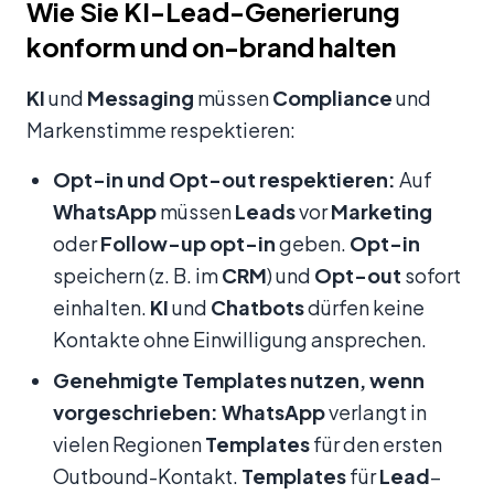
Wie Sie KI-Lead-Generierung
konform und on-brand halten
KI
und
Messaging
müssen
Compliance
und
Markenstimme respektieren:
Opt-in und Opt-out respektieren:
Auf
WhatsApp
müssen
Leads
vor
Marketing
oder
Follow-up
opt-in
geben.
Opt-in
speichern (z. B. im
CRM
) und
Opt-out
sofort
einhalten.
KI
und
Chatbots
dürfen keine
Kontakte ohne Einwilligung ansprechen.
Genehmigte Templates nutzen, wenn
vorgeschrieben:
WhatsApp
verlangt in
vielen Regionen
Templates
für den ersten
Outbound-Kontakt.
Templates
für
Lead
–