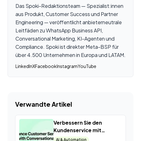
Das Spoki-Redaktionsteam — Spezialist:innen
aus Produkt, Customer Success und Partner
Engineering — veröffentlicht anbieterneutrale
Leitfäden zu WhatsApp Business API,
Conversational Marketing, KI-Agenten und
Compliance. Spoki ist direkter Meta-BSP für
über 4.500 Unternehmen in Europa und LATAM.
LinkedIn
X
Facebook
Instagram
YouTube
Verwandte Artikel
Verbessern Sie den
Kundenservice mit
Conversational Tech
AI & Automation