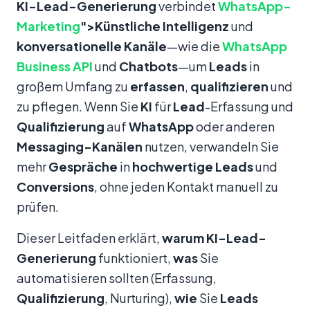
Inhalt
KI-Lead-Generierung
verbindet
WhatsApp-
Marketing
">Künstliche Intelligenz
und
konversationelle Kanäle
—wie die
WhatsApp
Business API
und
Chatbots
—um
Leads
in
großem Umfang zu
erfassen
,
qualifizieren
und
zu pflegen. Wenn Sie
KI
für
Lead
-Erfassung und
Qualifizierung
auf
WhatsApp
oder anderen
Messaging-Kanälen
nutzen, verwandeln Sie
mehr
Gespräche
in
hochwertige Leads
und
Conversions
, ohne jeden Kontakt manuell zu
prüfen.
Dieser Leitfaden erklärt,
warum
KI-Lead-
Generierung
funktioniert,
was
Sie
automatisieren sollten (Erfassung,
Qualifizierung
, Nurturing),
wie
Sie
Leads