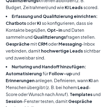
Qualifizierungs
kriterien abbilden (z. B.
Budget, Zeitrahmen) und wie
KI
Leads
scored.
Erfassung und Qualifizierung einrichten:
Chatbots
oder
KI
so konfigurieren, dass sie
Kontakte begrüßen,
Opt-in
und Daten
sammeln und
Qualifizierungs
fragen stellen.
Gespräche
mit
CRM
oder
Messaging
-Inbox
verbinden, damit
hochwertige Leads
sichtbar
und zuweisbar sind.
Nurturing und Handoff hinzufügen:
Automatisierung
für
Follow-up
und
Erinnerungen
anlegen. Definieren, wann
KI
an
Menschen übergibt (z. B. bei hohem
Lead
-
Score oder Wunsch nach Anruf).
Templates
und
Session
-Fenster testen, damit
Gespräche