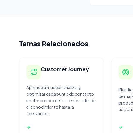
Temas Relacionados
Customer Journey
Aprende a mapear, analizar y
Planifi
optimizar cada punto de contacto
de mar
en el recorrido de tu cliente — desde
probado
el conocimiento hasta la
acciona
fidelización.
→
→