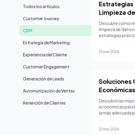
Estrategias 
Todos los artículos
Limpieza de
Customer Journey
Sistemas C
Descubre cómo man
limpieza de datos
CRM
estrategias prácti
Estrategia de Marketing
21 mar 2026
Experiencia del Cliente
Customer Engagement
Generación de Leads
Soluciones
Económicas
Automatización de Ventas
Guía Compl
Descubre las mejo
Retención de Clientes
económicas para 
la más adecuada p
21 mar 2026