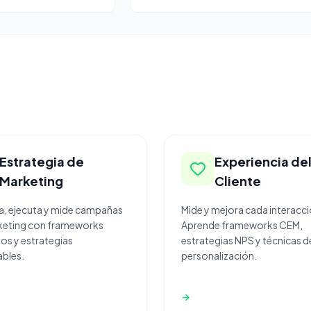
Estrategia de
Experiencia de
Marketing
Cliente
ca, ejecuta y mide campañas
Mide y mejora cada interacci
keting con frameworks
Aprende frameworks CEM,
s y estrategias
estrategias NPS y técnicas d
bles.
personalización.
→