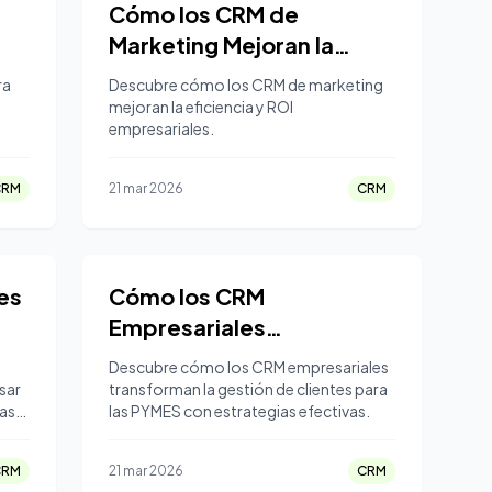
Cómo los CRM de
Marketing Mejoran la
Eficiencia Empresarial
ra
Descubre cómo los CRM de marketing
mejoran la eficiencia y ROI
empresariales.
CRM
21 mar 2026
CRM
es
Cómo los CRM
Empresariales
Revolucionan las PYMES
a
Descubre cómo los CRM empresariales
sar
transforman la gestión de clientes para
las
las PYMES con estrategias efectivas.
CRM
21 mar 2026
CRM