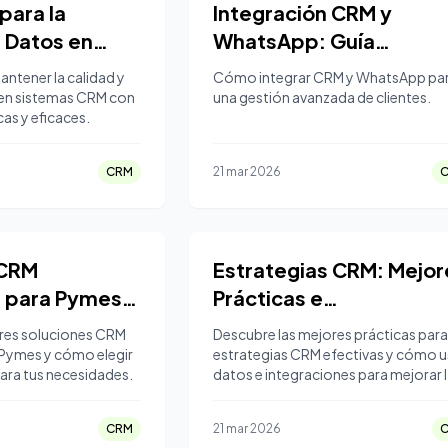
para la
Integración CRM y
 Datos en
WhatsApp: Guía
RM
Completa
tener la calidad y
Cómo integrar CRM y WhatsApp pa
 en sistemas CRM con
una gestión avanzada de clientes.
cas y eficaces.
CRM
21 mar 2026
 CRM
Estrategias CRM: Mejor
 para Pymes:
Prácticas e
eta
Implementación
res soluciones CRM
Descubre las mejores prácticas par
Pymes y cómo elegir
estrategias CRM efectivas y cómo u
ara tus necesidades.
datos e integraciones para mejorar 
relaciones con los clientes.
CRM
21 mar 2026