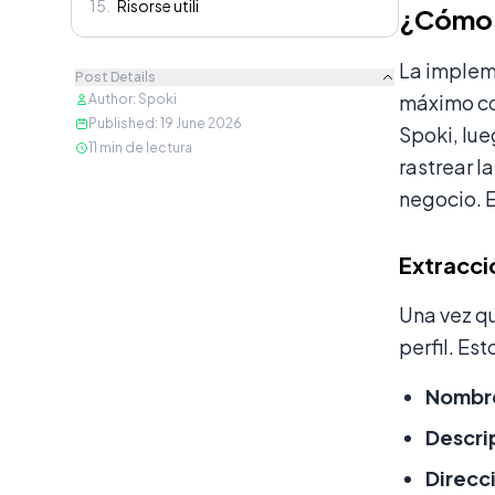
15
.
Risorse utili
¿Cómo F
La implem
Post Details
máximo con
Author
:
Spoki
Published
:
19 June 2026
Spoki, lue
11
min de lectura
rastrear l
negocio. E
Extracci
Una vez q
perfil. Est
Nombre
Descri
Direcc