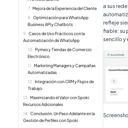
a sus rede
7
.
Mejora de la Experiencia del Cliente
automatiza
8
.
Optimización para WhatsApp
refleje si
Business API y Chatbots
fiable: su
9
.
Casos de Uso Prácticos con la
sencillo y
Automatización de WhatsApp
10
.
Pymes y Tiendas de Comercio
Electrónico
11
.
Marketing Managers y Campañas
Automatizadas
12
.
Integración con CRM y Flujos de
Trabajo
13
.
Maximizando el Valor con Spoki:
Recursos Adicionales
14
.
Conclusión: Un Paso Adelante en la
Screensho
Gestión de Perfiles con Spoki