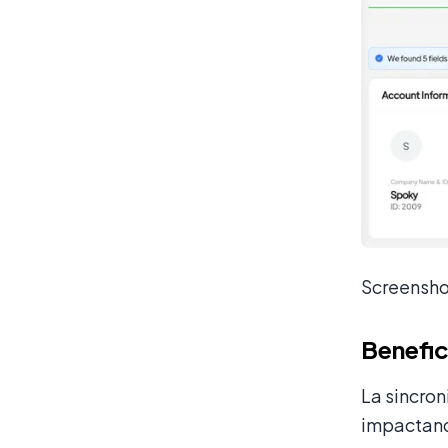
Screensho
Benefic
La sincron
impactando