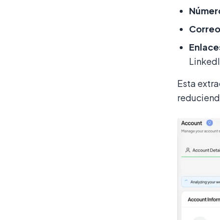
Número
Correo
Enlaces
LinkedI
Esta extr
reduciendo