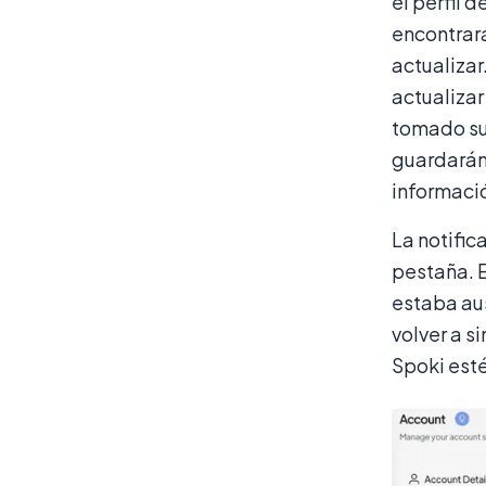
el perfil 
encontrará
actualizar
actualizar
tomado su
guardarán
informació
La notific
pestaña. E
estaba au
volver a s
Spoki esté