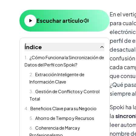
Contenido
En el vert
Escuchar artículo
para cual
electrónic
perfil de 
Índice
desactual
1
.
¿Cómo Funciona la Sincronización de
confusión 
Datos del Perfil con Spoki?
cada campo
2
.
Extracción Inteligente de
que consum
Información Clave
¿Qué pasar
3
.
Gestión de Conflictos y Control
siempre al
Total
Spoki ha l
4
.
Beneficios Clave para su Negocio
la
sincron
5
.
Ahorro de Tiempo y Recursos
leer autom
6
.
Coherencia de Marca y
nombre de 
Profesionalismo