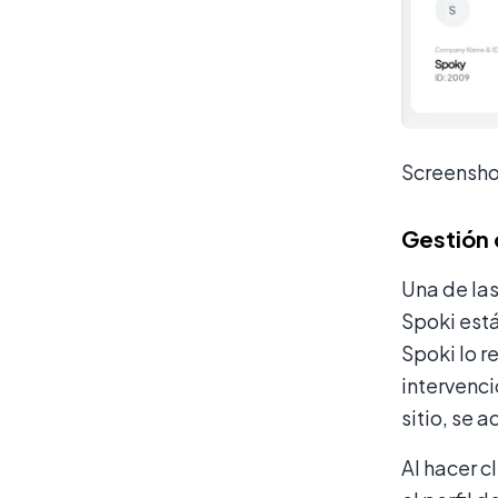
Screensho
Gestión 
Una de las
Spoki está
Spoki lo r
intervenci
sitio, se 
Al hacer c