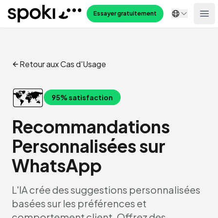
Spoki
Essayer gratuitement
Ope
Retour aux Cas d'Usage
🗺️
95% satisfaction
Recommandations
Personnalisées sur
WhatsApp
L'IA crée des suggestions personnalisées
basées sur les préférences et
comportement client. Offrez des