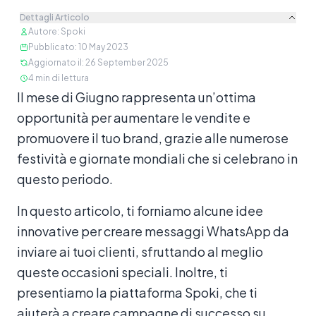
Dettagli Articolo
Autore
:
Spoki
Pubblicato
:
10 May 2023
Aggiornato il
:
26 September 2025
4
min di lettura
Contenuto
Il mese di Giugno rappresenta un’ottima
opportunità per aumentare le vendite e
promuovere il tuo brand, grazie alle numerose
festività e giornate mondiali che si celebrano in
questo periodo.
In questo articolo, ti forniamo alcune idee
innovative per creare messaggi WhatsApp da
inviare ai tuoi clienti, sfruttando al meglio
queste occasioni speciali. Inoltre, ti
presentiamo la piattaforma Spoki, che ti
aiuterà a creare campagne di successo su