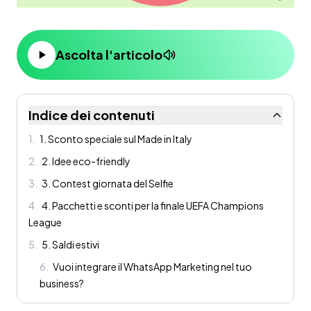
Ascolta l'articolo
Indice dei contenuti
1
.
1. Sconto speciale sul Made in Italy
2
.
2. Idee eco-friendly
3
.
3. Contest giornata del Selfie
4
.
4. Pacchetti e sconti per la finale UEFA Champions
League
5
.
5. Saldi estivi
6
.
Vuoi integrare il WhatsApp Marketing nel tuo
business?