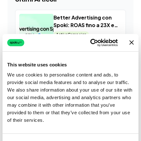
Better Advertising con
Spoki: ROAS fino a 23X e
ROI fino a 11X
ActiveCampaign
Agenzie di Comunicazione e
Marketing
Shopify
Leggi di più
This website uses cookies
We use cookies to personalise content and ads, to
Maggio: 5 consigli per il
provide social media features and to analyse our traffic.
tuo marketing su
We also share information about your use of our site with
WhatsApp
our social media, advertising and analytics partners who
Leggi di più
may combine it with other information that you’ve
provided to them or that they’ve collected from your use
of their services.