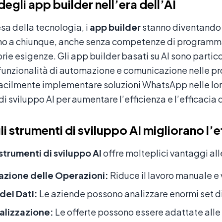
 degli app builder nell’era dell’AI
sa della tecnologia, i
app builder
stanno diventando 
o a chiunque, anche senza competenze di programmaz
prie esigenze. Gli app builder basati su AI sono parti
funzionalità di automazione e comunicazione nelle pr
cilmente implementare soluzioni WhatsApp nelle loro
i sviluppo AI per aumentare l’efficienza e l’efficacia de
i strumenti di sviluppo AI migliorano l’e
strumenti di sviluppo AI
offre molteplici vantaggi al
zione delle Operazioni:
Riduce il lavoro manuale e 
 dei Dati:
Le aziende possono analizzare enormi set di
alizzazione:
Le offerte possono essere adattate alle