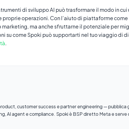
trumenti di sviluppo AI può trasformare il modo in cui 
e proprie operazioni. Con l’aiuto di piattaforme come
oro marketing, ma anche sfruttarne il potenziale per migl
ni su come Spoki può supportarti nel tuo viaggio di di
ità
.
ti product, customer success e partner engineering — pubblica 
ng, AI agent e compliance. Spoki è BSP diretto Meta e serve