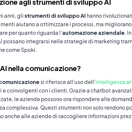
zione agli strumenti di sviluppo AI
i anni, gli
strumenti di sviluppo AI
hanno rivoluzionat
umenti aiutano a ottimizzare i processi, ma migliorano
lare per quanto riguarda l’
automazione aziendale
. 
AI possano integrarsi nelle strategie di marketing tr
me come Spoki.
’AI nella comunicazione?
a comunicazione
si riferisce all’uso dell’
intelligenza art
ti e coinvolgenti con i clienti. Grazie a chatbot avanz
zate, le aziende possono ora rispondere alle domande
za complessiva. Questi strumenti non solo rendono po
 anche alle aziende di raccogliere informazioni pre