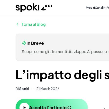
Spoki
Prezzi
Canali
F
Torna al Blog
In Breve
Scopri come gli strumenti di sviluppo AI possono 
L’impatto degli s
Di
Spoki
—
21 March 2026
Contenuto
Ascolta l'articolo