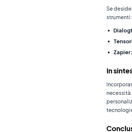
Se desider
strumenti:
Dialog
Tensor
Zapier
In sinte
Incorpora
necessità 
personaliz
tecnologie
Conclu