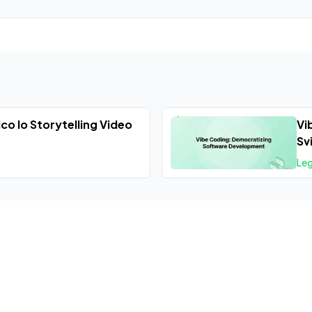
co lo Storytelling Video
Vi
Sv
Leg