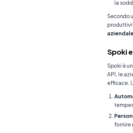
la sodd
Secondo un
produttiv
aziendal
Spoki e
Spoki è un
API, le az
efficace. 
Automa
tempest
Persona
fornire