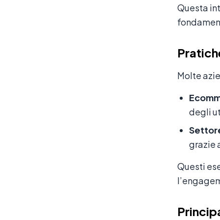
Questa int
fondament
Pratich
Molte azie
Ecomm
degli u
Settore
grazie a
Questi ese
l’engagem
Princip