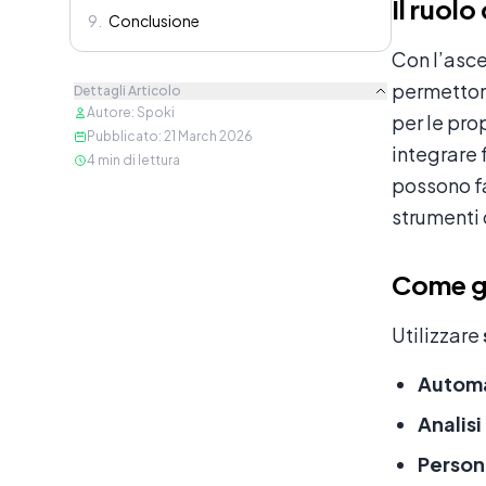
Il ruolo
9
.
Conclusione
Con l’asce
permetton
Dettagli Articolo
Autore
:
Spoki
per le pro
Pubblicato
:
21 March 2026
integrare 
4
min di lettura
possono fa
strumenti d
Come gl
Utilizzare
Automa
Analisi
Person