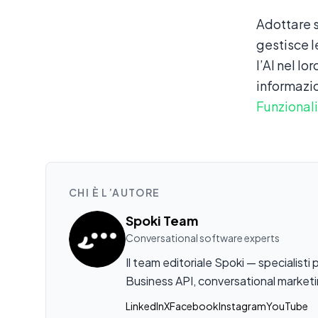
Adottare s
gestisce l
l’AI nel l
informazio
Funzional
CHI È L’AUTORE
Spoki Team
Conversational software experts
Il team editoriale Spoki — specialis
Business API, conversational marketi
LinkedIn
X
Facebook
Instagram
YouTube