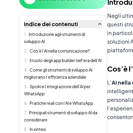
Introdu
Negli ultim
Indice dei contenuti
questi str
in partico
1
.
Introduzione agli strumenti di
soluzioni 
sviluppo AI
piattafor
2
.
Cos’è l’AI nella comunicazione?
3
.
Il ruolo degli app builder nell’era dell’AI
Cos’è l
4
.
Come gli strumenti di sviluppo AI
migliorano l’efficienza aziendale
L’
AI nell
5
.
Spoki e l’integrazione dell’AI per
intelligen
WhatsApp
personaliz
6
.
Pratiche reali con l’AI e WhatsApp
l’esperien
7
.
Principali strumenti di sviluppo AI da
consentono
considerare
8
.
In sintesi