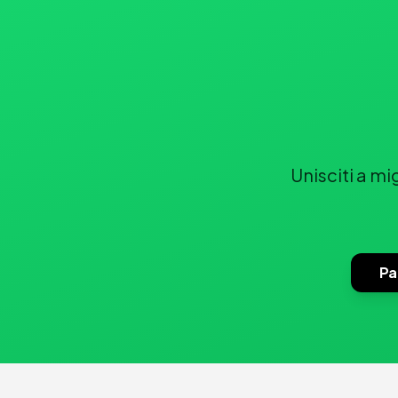
Unisciti a mi
Pa