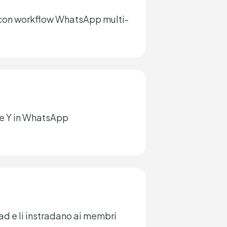
le con workflow WhatsApp multi-
ne Y in WhatsApp
ad e li instradano ai membri