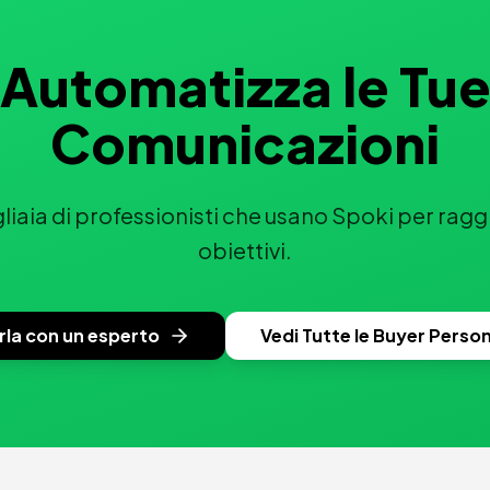
Automatizza le Tu
Comunicazioni
gliaia di professionisti che usano Spoki per ragg
obiettivi.
rla con un esperto
Vedi Tutte le Buyer Perso