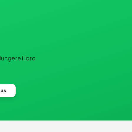
e
iungere i loro
nas