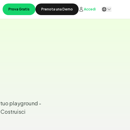
Prova Gratis
Prenota una Demo
Accedi
 tuo playground -
 Costruisci