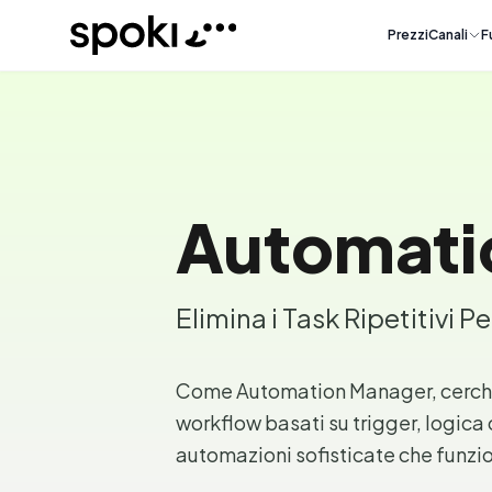
Spoki
Prezzi
Canali
F
Automati
Elimina i Task Ripetitivi 
Come Automation Manager, cerchi 
workflow basati su trigger, logica
automazioni sofisticate che funz