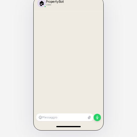
🏠
PropertyBot
Online
Messaggio