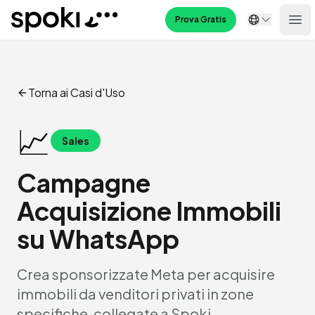
Spoki
Prova Gratis
Ope
Torna ai Casi d'Uso
📈
Sales
Campagne
Acquisizione Immobili
su WhatsApp
Crea sponsorizzate Meta per acquisire
immobili da venditori privati in zone
specifiche, collegate a Spoki.