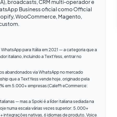
A), broadcasts, CRM multi-operador e
atsApp Business oficial como Official
Shopify, WooCommerce, Magento,
 custom.
 WhatsApp para Itália em 2021 — a categoria que a
or italiano, incluindo a TextYess, entrar no
nhos abandonados via WhatsApp no mercado
ship que a TextYess vende hoje, originado pela
40% em 5.000+ empresas (Caleffi eCommerce:
alianas — mas a Spoki é a líder italiana sediada na
 hoje numa escala várias vezes superior: 5.000+
integrações nativas, 6 idiomas de produto, Voice