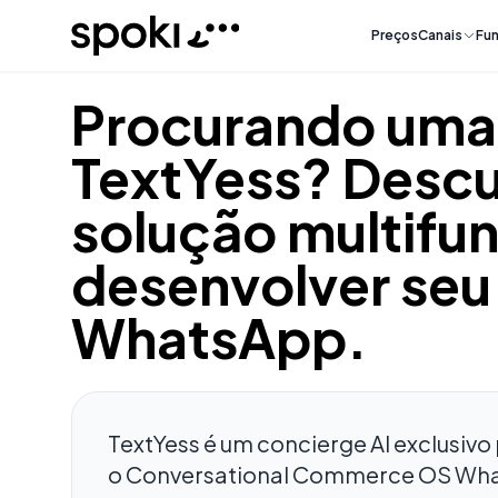
Spoki
Preços
Canais
Fun
Procurando uma 
TextYess? Descu
solução multifun
desenvolver seu
WhatsApp.
TextYess é um concierge AI exclusivo
o Conversational Commerce OS Whats