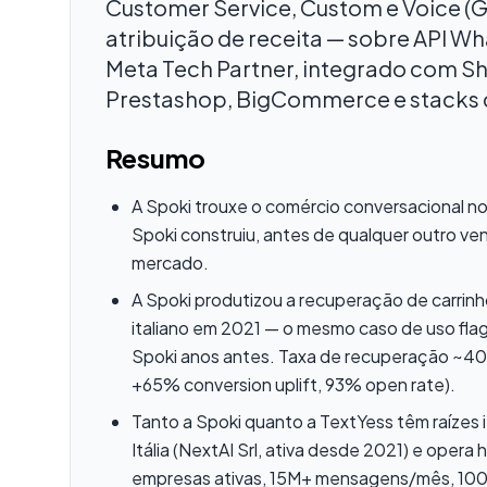
Customer Service, Custom e Voice (G
atribuição de receita — sobre API Wh
Meta Tech Partner, integrado com 
Prestashop, BigCommerce e stacks
Resumo
A Spoki trouxe o comércio conversacional no
Spoki construiu, antes de qualquer outro vend
mercado.
A Spoki produtizou a recuperação de carri
italiano em 2021 — o mesmo caso de uso flag
Spoki anos antes. Taxa de recuperação ~
+65% conversion uplift, 93% open rate).
Tanto a Spoki quanto a TextYess têm raízes it
Itália (NextAI Srl, ativa desde 2021) e opera
empresas ativas, 15M+ mensagens/mês, 100+ 