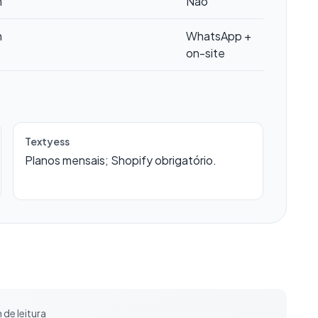
m
Não
m
WhatsApp +
on-site
Textyess
Planos mensais; Shopify obrigatório.
 de leitura