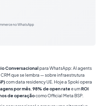
l Commerce no WhatsApp
io Conversacional
para WhatsApp: AI agents
CRM que se lembra — sobre infraestrutura
SP)
com data residency UE. Hoje a Spoki opera
agens por mês
,
98% de open rate
e um
ROI
anos de operação
como Official Meta BSP.