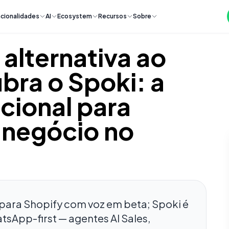
cionalidades
AI
Ecosystem
Recursos
Sobre
alternativa ao
bra o Spoki: a
cional para
 negócio no
 para Shopify com voz em beta; Spoki é
App-first — agentes AI Sales,