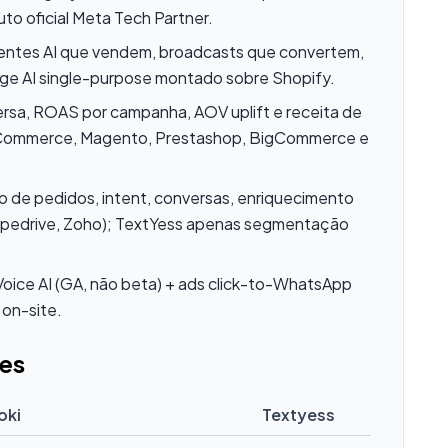
to oficial Meta Tech Partner.
entes AI que vendem, broadcasts que convertem,
ge AI single-purpose montado sobre Shopify.
ersa, ROAS por campanha, AOV uplift e receita de
oCommerce, Magento, Prestashop, BigCommerce e
ico de pedidos, intent, conversas, enriquecimento
ipedrive, Zoho); TextYess apenas segmentação
oice AI (GA, não beta) + ads click-to-WhatsApp
 on-site.
es
oki
Textyess