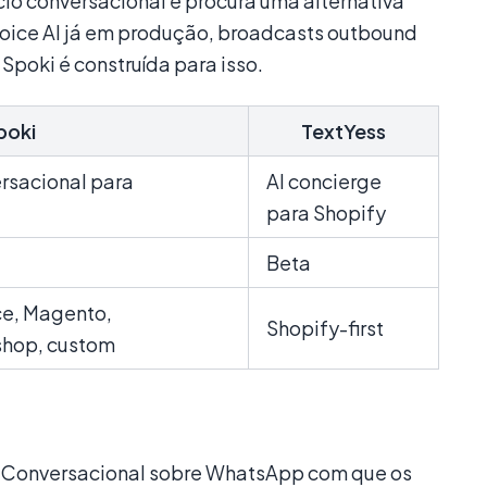
io conversacional e procura uma alternativa
oice AI já em produção, broadcasts outbound
 Spoki é construída para isso.
poki
TextYess
rsacional para
AI concierge
para Shopify
Beta
e, Magento,
Shopify-first
hop, custom
o Conversacional sobre WhatsApp com que os