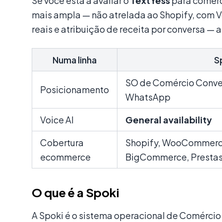
Se você está a avaliar o
TextYess
para comérc
mais ampla — não atrelada ao Shopify, com V
reais e atribuição de receita por conversa — a
Numa linha
S
SO de Comércio Conve
Posicionamento
WhatsApp
Voice AI
General availability
Cobertura
Shopify, WooCommerc
ecommerce
BigCommerce, Prestas
O que é a Spoki
A Spoki é o sistema operacional de Comérci