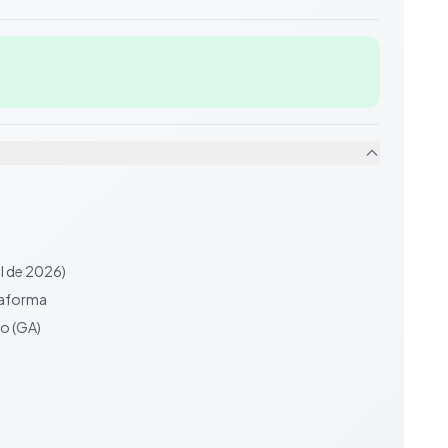
il de 2026)
taforma
o (GA)