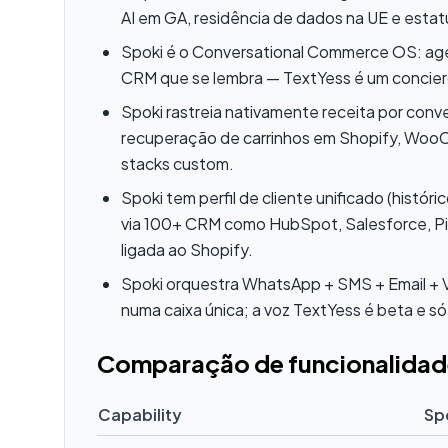
AI em GA, residência de dados na UE e estatu
Spoki é o Conversational Commerce OS: ag
CRM que se lembra — TextYess é um concier
Spoki rastreia nativamente receita por conv
recuperação de carrinhos em Shopify, Wo
stacks custom.
Spoki tem perfil de cliente unificado (histór
via 100+ CRM como HubSpot, Salesforce, P
ligada ao Shopify.
Spoki orquestra WhatsApp + SMS + Email + V
numa caixa única; a voz TextYess é beta e só
Comparação de funcionalidad
Capability
Sp