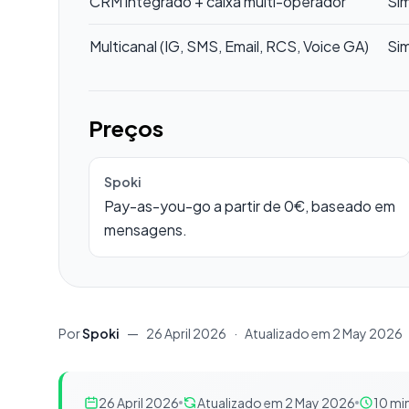
CRM integrado + caixa multi-operador
Si
Multicanal (IG, SMS, Email, RCS, Voice GA)
Si
Preços
Spoki
Pay-as-you-go a partir de 0€, baseado em
mensagens.
Por
Spoki
—
26 April 2026
·
Atualizado em
2 May 2026
26 April 2026
Atualizado em 2 May 2026
10 min