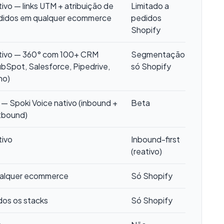
ivo — links UTM + atribuição de
Limitado a
didos em qualquer ecommerce
pedidos
Shopify
tivo — 360° com 100+ CRM
Segmentação
bSpot, Salesforce, Pipedrive,
só Shopify
ho)
— Spoki Voice nativo (inbound +
Beta
tbound)
tivo
Inbound-first
(reativo)
alquer ecommerce
Só Shopify
os os stacks
Só Shopify