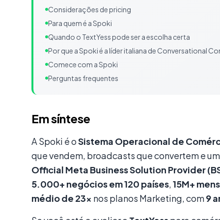
Considerações de pricing
Para quem é a Spoki
Quando o TextYess pode ser a escolha certa
Por que a Spoki é a líder italiana de Conversationa
Comece com a Spoki
Perguntas frequentes
Conteúdo
Em síntese
A Spoki é o
Sistema Operacional de Comérc
que vendem, broadcasts que convertem e um 
Official Meta Business Solution Provider (B
5.000+ negócios em 120 países
,
15M+ mens
médio de 23×
nos planos Marketing, com
9 