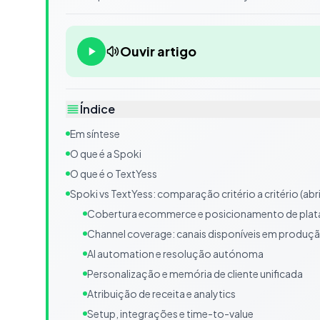
Ouvir artigo
Índice
Em síntese
O que é a Spoki
O que é o TextYess
Spoki vs TextYess: comparação critério a critério (abr
Cobertura ecommerce e posicionamento de pla
Channel coverage: canais disponíveis em produçã
AI automation e resolução autónoma
Personalização e memória de cliente unificada
Atribuição de receita e analytics
Setup, integrações e time-to-value