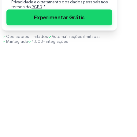
Privacidade
e o tratamento dos dados pessoais nos
termos do
RGPD
.
*
Experimentar Grátis
Operadores ilimitados
Automatizações ilimitadas
IA integrada
4.000+ integrações