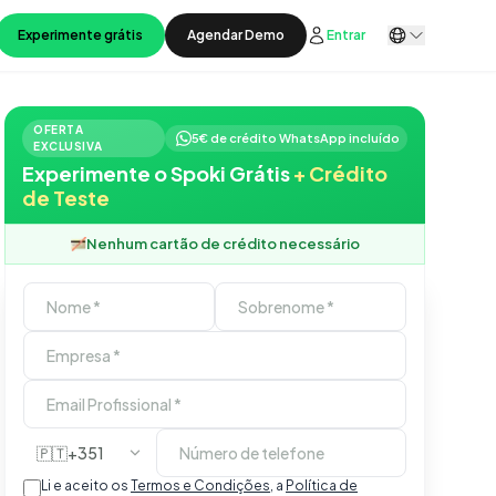
Experimente grátis
Agendar Demo
Entrar
OFERTA
5€ de crédito WhatsApp incluído
EXCLUSIVA
Experimente o Spoki Grátis
+ Crédito
de Teste
Nenhum cartão de crédito necessário
🇵🇹
+351
Li e aceito os
Termos e Condições
, a
Política de