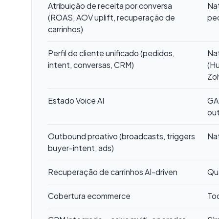
Atribuição de receita por conversa
Nat
(ROAS, AOV uplift, recuperação de
pe
carrinhos)
Perfil de cliente unificado (pedidos,
Na
intent, conversas, CRM)
(Hu
Zo
Estado Voice AI
GA 
ou
Outbound proativo (broadcasts, triggers
Na
buyer-intent, ads)
Recuperação de carrinhos AI-driven
Qu
Cobertura ecommerce
Tod