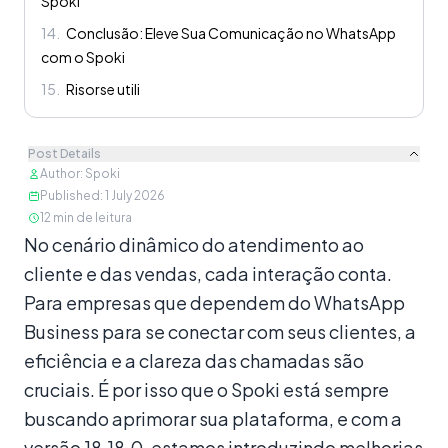
Spoki
14
.
Conclusão: Eleve Sua Comunicação no WhatsApp
com o Spoki
15
.
Risorse utili
Post Details
Author
:
Spoki
Published
:
1 July 2026
12
min de leitura
Conteúdo
No cenário dinâmico do atendimento ao
cliente e das vendas, cada interação conta.
Para empresas que dependem do WhatsApp
Business para se conectar com seus clientes, a
eficiência e a clareza das chamadas são
cruciais. É por isso que o Spoki está sempre
buscando aprimorar sua plataforma, e com a
versão 18.18.0, estamos introduzindo melhorias