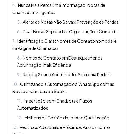
4
.
Nunca Mais Perca uma Informação: Notas de
Chamada Inteligentes
5
.
Alerta de Notas Não Salvas: Prevenção de Perdas
6
.
Duas Notas Separadas: Organização e Contexto
7
.
Identificação Clara: Nomes de Contato no Modal e
na Página de Chamadas
8
.
Nomes de Contato em Destaque: Menos
Adivinhação, Mais Eficiência
9
.
Ringing Sound Aprimorado: Sincronia Perfeita
10
.
Otimizando a Automação do WhatsApp com as
Novas Chamadas do Spoki
11
.
Integração com Chatbots e Fluxos
Automatizados
12
.
Melhoria na Gestão de Leads e Qualificação
13
.
Recursos Adicionais e Próximos Passos com o