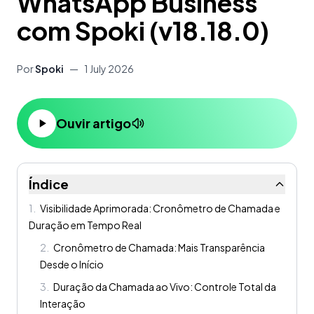
WhatsApp Business
com Spoki (v18.18.0)
Por
Spoki
—
1 July 2026
Ouvir artigo
Índice
1
.
Visibilidade Aprimorada: Cronômetro de Chamada e
Duração em Tempo Real
2
.
Cronômetro de Chamada: Mais Transparência
Desde o Início
3
.
Duração da Chamada ao Vivo: Controle Total da
Interação