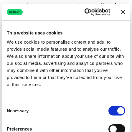
responderam a uma campanha específica. As
notas de contato ajudam a segmentar esses
clientes para futuras campanhas, enquanto as
notas da chamada fornecem insights sobre o
This website uses cookies
feedback imediato da campanha, permitindo
We use cookies to personalise content and ads, to
ajustes rápidos e otimização em tempo real.
provide social media features and to analyse our traffic.
We also share information about your use of our site with
our social media, advertising and analytics partners who
Identificação Clara: Nomes de
may combine it with other information that you’ve
Contato no Modal e na Página de
provided to them or that they’ve collected from your use
Chamadas
of their services.
A comunicação eficaz começa com a clareza
Consent
sobre quem você está falando. Lidar com
Necessary
Selection
números de telefone desconhecidos pode ser
um obstáculo, especialmente em ambientes
Preferences