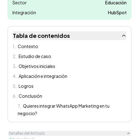
Sector
Educación
Integración
HubSpot
Tabla de contenidos
1
.
Contexto
2
.
Estudio de caso
3
.
Objetivos iniciales
4
.
Aplicación e integración
5
.
Logros
6
.
Conclusión
7
.
Quieres integrar WhatsApp Marketing en tu
negocio?
Detalles del Artículo