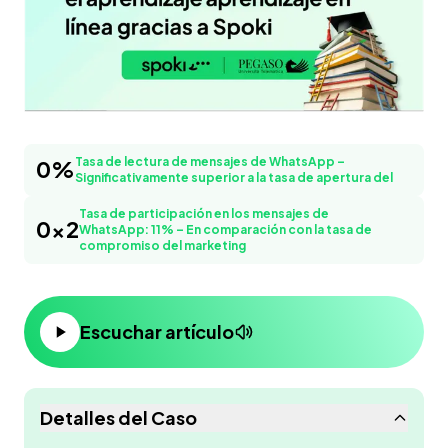
Tasa de lectura de mensajes de WhatsApp – Significa
Tasa de lectura de mensajes de WhatsApp –
0
%
Significativamente superior a la tasa de apertura del
73%
Tasa de participación en los mensajes de
0
x2
WhatsApp: 11% – En comparación con la tasa de
compromiso del marketing
Escuchar artículo
Detalles del Caso