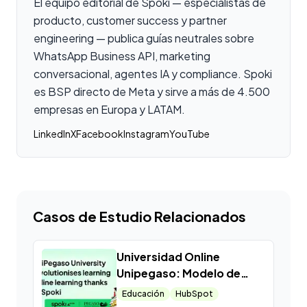
El equipo editorial de Spoki — especialistas de
producto, customer success y partner
engineering — publica guías neutrales sobre
WhatsApp Business API, marketing
conversacional, agentes IA y compliance. Spoki
es BSP directo de Meta y sirve a más de 4.500
empresas en Europa y LATAM.
LinkedIn
X
Facebook
Instagram
YouTube
Casos de Estudio Relacionados
Universidad Online
Unipegaso: Modelo de
éxito para E-Learning con
Educación
HubSpot
WhatsApp y Spoki