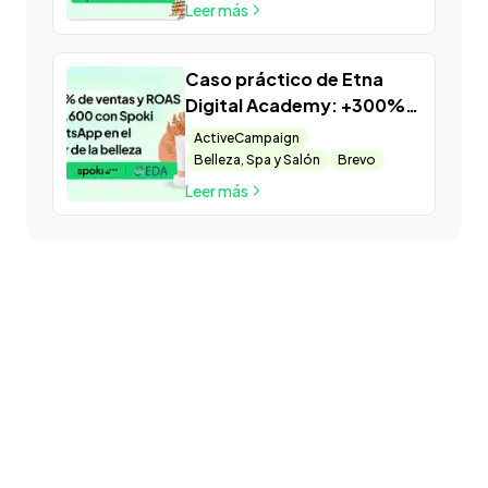
Leer más
Caso práctico de Etna
Digital Academy: +300%
de ventas y ROAS de
ActiveCampaign
X2.600 con Spoki y
Belleza, Spa y Salón
Brevo
WhatsApp en el sector de
Leer más
la belleza