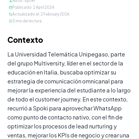
Autor
:
Spoki
Publicado
:
2 April 2024
Actualizado el
:
2 February 2026
3
min de lectura
Contenido
Contexto
La Universidad Telemática Unipegaso, parte
del grupo Multiversity, líder en el sector de la
educación en Italia, buscaba optimizar su
estrategia de comunicación omnicanal para
mejorar la experiencia del estudiante a lo largo
de todo el customer journey. En este contexto,
recurrió a Spoki para aprovechar WhatsApp
como punto de contacto nativo, con el fin de
optimizar los procesos de lead nurturing y
ventas, mejorar los KPIs de negocio y crear una