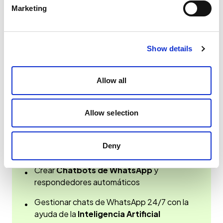
Marketing
Esto es lo que logran las instituciones
financieras con Spoki:
Show details
Enviar
Campañas de WhatsApp
con
•
Mensajes de
WhatsApp múltiples,
masivos y sin límites
Allow all
Automatizar y Programar
los mensajes de
•
WhatsApp
Allow selection
Integrar
WhatsApp con
E-commerce,
•
CRM, sistemas de gestión
y más de 4,000
Deny
integraciones
Crear
Chatbots de WhatsApp
y
•
respondedores automáticos
Gestionar chats de WhatsApp 24/7 con la
•
ayuda de la
Inteligencia Artificial