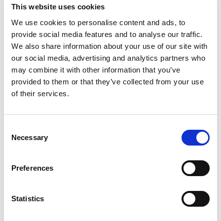
This website uses cookies
We use cookies to personalise content and ads, to
💬
provide social media features and to analyse our traffic.
We also share information about your use of our site with
Soporte al Cliente
our social media, advertising and analytics partners who
Proporciona soporte instantáneo para consultas de
may combine it with other information that you’ve
cuenta.
provided to them or that they’ve collected from your use
of their services.
Ver todos los casos de uso
Consent
Necessary
Selection
Haz de WhatsApp el Canal de
Clientes de Tu Banco
Preferences
WhatsApp es el
canal de comunicación
Statistics
más usado por tus clientes
y donde
desarrollar el negocio
develop their business
.