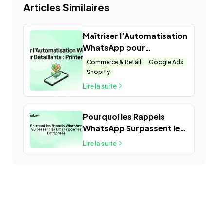
Articles Similaires
Maîtriser l’Automatisation
WhatsApp pour
Détaillants : Printemps
Commerce & Retail
Google Ads
Shopify
Lire la suite
Pourquoi les Rappels
WhatsApp Surpassent les
Emails pour les
Lire la suite
Entreprises