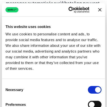
messages automatisés sur WhatsApp peuvent
délivrer des codes de réduction personnalisés,
des invitations d’accès anticipé et des offres
spéciales liées aux anniversaires ou dates
This website uses cookies
importantes coïncidant avec des événements
We use cookies to personalise content and ads, to
saisonniers. Cette approche renforce la
provide social media features and to analyse our traffic.
rétention durant les périodes où les concurrents
We also share information about your use of our site with
cherchent agressivement à attirer les mêmes
our social media, advertising and analytics partners who
may combine it with other information that you’ve
acheteurs. Explorez les
cas d’utilisation
de
provided to them or that they’ve collected from your use
Spoki pour voir comment les entreprises
of their services.
structurent des parcours de fidélisation qui font
revenir les clients saison après saison.
Consent
Necessary
Selection
Notifications de Réapprovisionnement
et Retour en Stock
Preferences