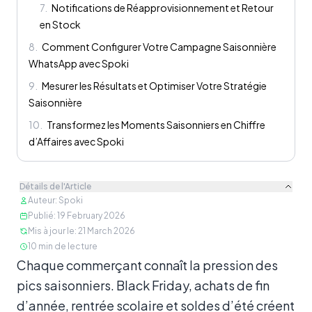
7
.
Notifications de Réapprovisionnement et Retour
en Stock
8
.
Comment Configurer Votre Campagne Saisonnière
WhatsApp avec Spoki
9
.
Mesurer les Résultats et Optimiser Votre Stratégie
Saisonnière
10
.
Transformez les Moments Saisonniers en Chiffre
d’Affaires avec Spoki
Détails de l'Article
Auteur
:
Spoki
Publié
:
19 February 2026
Mis à jour le
:
21 March 2026
10
min de lecture
Contenu
Chaque commerçant connaît la pression des
pics saisonniers. Black Friday, achats de fin
d’année, rentrée scolaire et soldes d’été créent