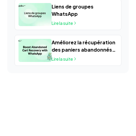
Liens de groupes
WhatsApp
Lire la suite
Améliorez la récupération
des paniers abandonnés
avec WhatsApp
Lire la suite