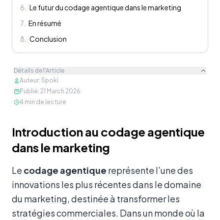
6
.
Le futur du codage agentique dans le marketing
7
.
En résumé
8
.
Conclusion
Détails de l'Article
Auteur
:
Spoki
Publié
:
21 March 2026
4
min de lecture
Contenu
Introduction au codage agentique
dans le marketing
Le
codage agentique
représente l’une des
innovations les plus récentes dans le domaine
du marketing, destinée à transformer les
stratégies commerciales. Dans un monde où la