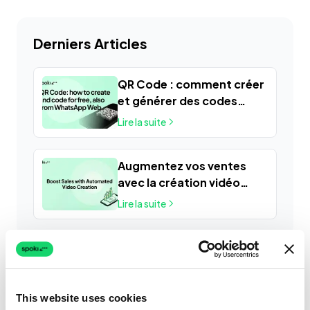
Derniers Articles
QR Code : comment créer
et générer des codes
gratuitement, même
Lire la suite
depuis WhatsApp Web
Augmentez vos ventes
avec la création vidéo
automatisée
Lire la suite
This website uses cookies