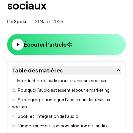
sociaux
Par
Spoki
—
21 March 2026
Écouter l'article
Table des matières
1
.
Introduction à l’audio pour les réseaux sociaux
2
.
Pourquoi l’audio est essentiel pour le marketing
3
.
Stratégies pour intégrer l’audio dans les réseaux
sociaux
4
.
Spoki et l’intégration de l’audio
5
.
L’importance de la personnalisation de l’audio