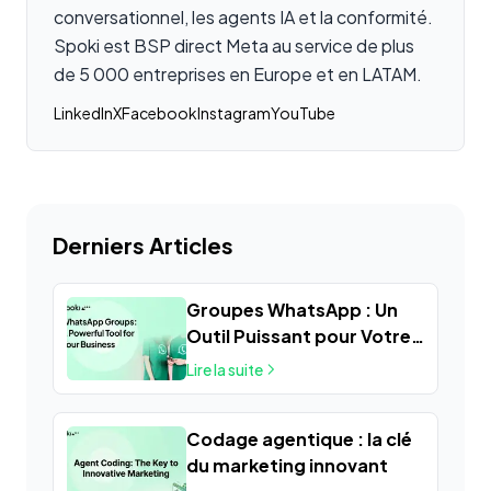
conversationnel, les agents IA et la conformité.
Spoki est BSP direct Meta au service de plus
de 5 000 entreprises en Europe et en LATAM.
LinkedIn
X
Facebook
Instagram
YouTube
Derniers Articles
Groupes WhatsApp : Un
Outil Puissant pour Votre
Entreprise
Lire la suite
Codage agentique : la clé
du marketing innovant