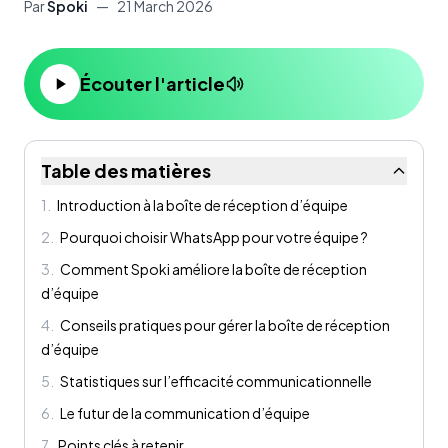
Par
Spoki
—
21 March 2026
Écouter l'article
Table des matières
1
.
Introduction à la boîte de réception d’équipe
2
.
Pourquoi choisir WhatsApp pour votre équipe ?
3
.
Comment Spoki améliore la boîte de réception
d’équipe
4
.
Conseils pratiques pour gérer la boîte de réception
d’équipe
5
.
Statistiques sur l’efficacité communicationnelle
6
.
Le futur de la communication d’équipe
7
.
Points clés à retenir