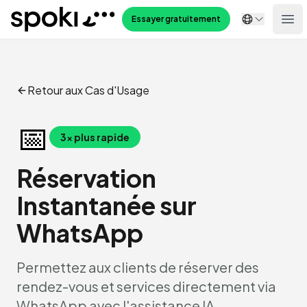
Spoki
Essayer gratuitement
Ope
Retour aux Cas d'Usage
📅
3x plus rapide
Réservation
Instantanée sur
WhatsApp
Permettez aux clients de réserver des
rendez-vous et services directement via
WhatsApp avec l'assistance IA.