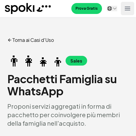
Spoki
Prova Gratis
Ope
Torna ai Casi d'Uso
👨‍👩‍👧‍👦
Sales
Pacchetti Famiglia su
WhatsApp
Proponi servizi aggregati in forma di
pacchetto per coinvolgere più membri
della famiglia nell'acquisto.