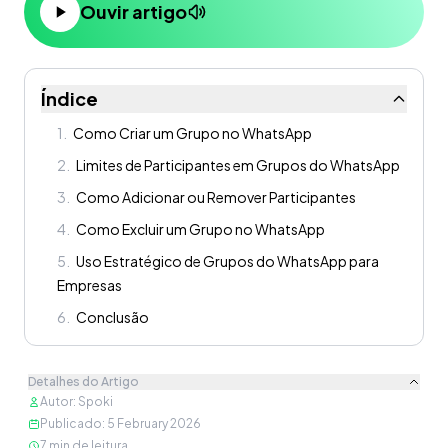
Ouvir artigo
Índice
1
.
Como Criar um Grupo no WhatsApp
2
.
Limites de Participantes em Grupos do WhatsApp
3
.
Como Adicionar ou Remover Participantes
4
.
Como Excluir um Grupo no WhatsApp
5
.
Uso Estratégico de Grupos do WhatsApp para
Empresas
6
.
Conclusão
Detalhes do Artigo
Autor
:
Spoki
Publicado
:
5 February 2026
7
min de leitura