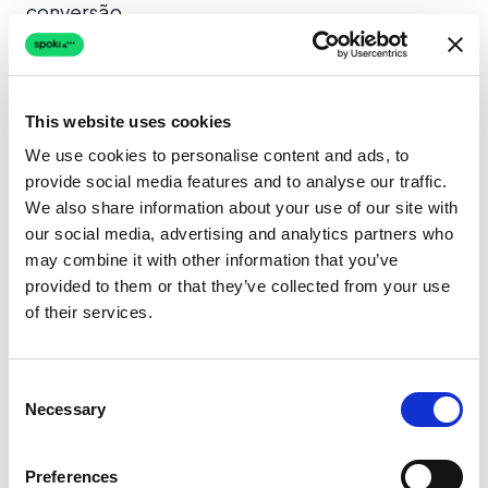
conversão.
3. Suporte e Assistência ao Cliente
This website uses cookies
Outro uso importante dos grupos do WhatsApp
é oferecer
suporte ao cliente
. Você pode criar
We use cookies to personalise content and ads, to
provide social media features and to analyse our traffic.
um grupo específico para oferecer assistência
We also share information about your use of our site with
em tempo real aos clientes que têm dúvidas
our social media, advertising and analytics partners who
sobre seus produtos ou serviços.
may combine it with other information that you’ve
provided to them or that they’ve collected from your use
Esses grupos podem ser geridos por
of their services.
administradores experientes que respondem a
perguntas e resolvem problemas rapidamente.
Consent
Também pode ser útil criar grupos para
Necessary
Selection
perguntas frequentes (FAQ) para que todos os
membros possam encontrar respostas sem
Preferences