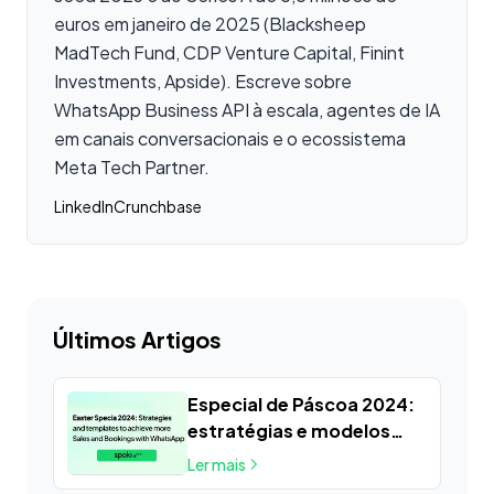
euros em janeiro de 2025 (Blacksheep
MadTech Fund, CDP Venture Capital, Finint
Investments, Apside). Escreve sobre
WhatsApp Business API à escala, agentes de IA
em canais conversacionais e o ecossistema
Meta Tech Partner.
LinkedIn
Crunchbase
Últimos Artigos
Especial de Páscoa 2024:
estratégias e modelos
para aumentar Vendas e
Ler mais
Reservas com WhatsApp e