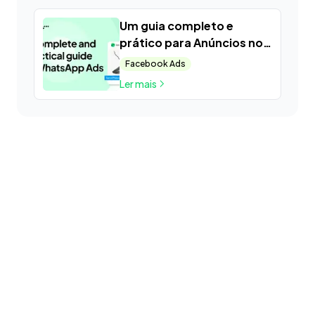
Spoki
Um guia completo e
prático para Anúncios no
WhatsApp
Facebook Ads
Ler mais