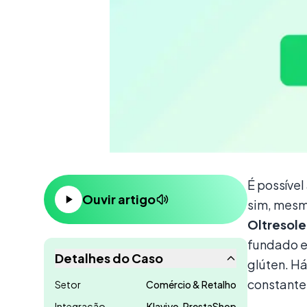
Conteúdo
É possíve
Ouvir artigo
sim, mesm
Oltresol
fundado e
Detalhes do Caso
glúten. H
constante
Setor
Comércio & Retalho
Integração
Klaviyo, PrestaShop