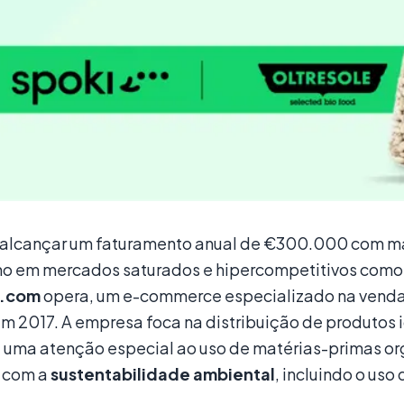
l alcançar um faturamento anual de €300.000 com m
o em mercados saturados e hipercompetitivos como o
e.com
opera, um e-commerce especializado na vend
m 2017. A empresa foca na distribuição de produtos i
á uma atenção especial ao uso de matérias-primas o
 com a
sustentabilidade ambiental
, incluindo o us