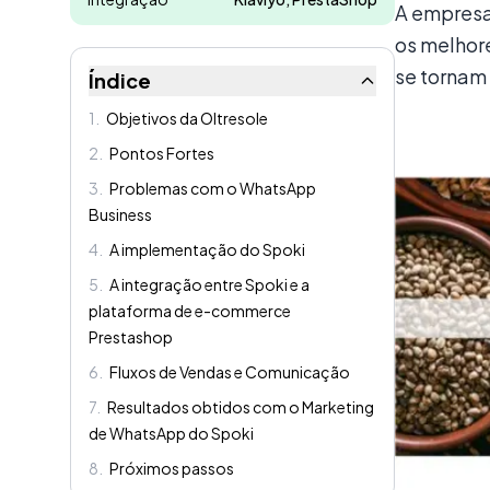
A empresa
os melhor
se tornam
Índice
1
.
Objetivos da Oltresole
2
.
Pontos Fortes
3
.
Problemas com o WhatsApp
Business
4
.
A implementação do Spoki
5
.
A integração entre Spoki e a
plataforma de e-commerce
Prestashop
6
.
Fluxos de Vendas e Comunicação
7
.
Resultados obtidos com o Marketing
de WhatsApp do Spoki
8
.
Próximos passos