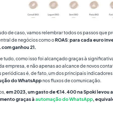
udo de caso, vamos relembrar todos os passos que
entral de negócios como o
ROAS
:
para cada euro inve
.com ganhou 21.
e tudo, como isso foi alcançado graças à significati
da empresa, e não apenas ao alcance de novos contat
periódicas é, de fato, um dos principais indicadores 
dução do WhatsApp
nos fluxos de comunicação.
os,
em 2023, um gasto de €14.400 na Spoki levou 
amento graças à
automação do WhatsApp
, equiva