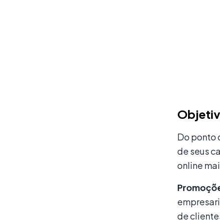
Objetiv
Do ponto 
de seus c
online mai
Promoções
empresari
de cliente