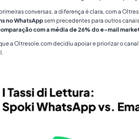
rimeiras conversas, a diferença é clara, com a Oltr
s no WhatsApp
sem precedentes para outros canai
 comparação com a média de 26% do e-mail marke
 que a Oltresole.com decidiu apoiar e priorizar o ca
l.