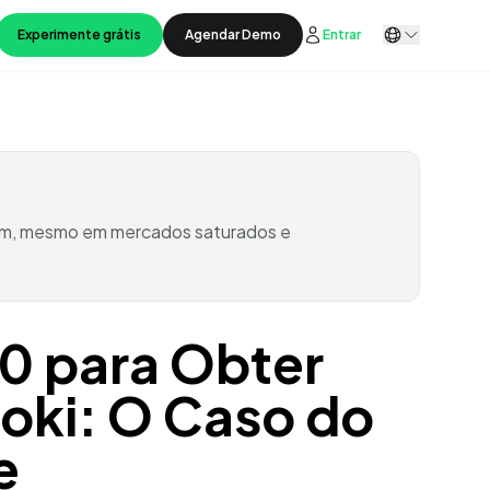
Experimente grátis
Agendar Demo
Entrar
sim, mesmo em mercados saturados e
00 para Obter
ki: O Caso do
e