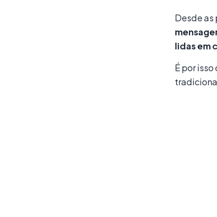
Desde as p
mensagen
lidas em
É por isso
tradiciona