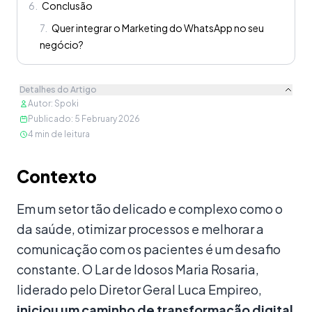
6
.
Conclusão
7
.
Quer integrar o Marketing do WhatsApp no seu
negócio?
Detalhes do Artigo
Autor
:
Spoki
Publicado
:
5 February 2026
4
min de leitura
Conteúdo
Contexto
Em um setor tão delicado e complexo como o
da saúde, otimizar processos e melhorar a
comunicação com os pacientes é um desafio
constante. O Lar de Idosos Maria Rosaria,
liderado pelo Diretor Geral Luca Empireo,
iniciou um caminho de transformação digital