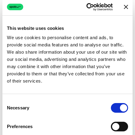
Como a UVEMA melhorou
a continuidade do serviço
com automações
Médico & Saúde
This website uses cookies
Ler mais
We use cookies to personalise content and ads, to
provide social media features and to analyse our traffic.
We also share information about your use of our site with
our social media, advertising and analytics partners who
may combine it with other information that you’ve
provided to them or that they’ve collected from your use
of their services.
Consent
Necessary
Selection
Preferences