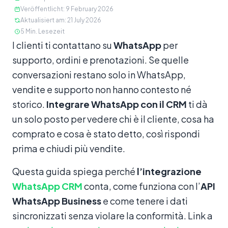
Veröffentlicht
:
9 February 2026
Aktualisiert am
:
21 July 2026
5
Min. Lesezeit
Inhalt
I clienti ti contattano su
WhatsApp
per
supporto, ordini e prenotazioni. Se quelle
conversazioni restano solo in WhatsApp,
vendite e supporto non hanno contesto né
storico.
Integrare WhatsApp con il CRM
ti dà
un solo posto per vedere chi è il cliente, cosa ha
comprato e cosa è stato detto, così rispondi
prima e chiudi più vendite.
Questa guida spiega perché
l’integrazione
WhatsApp CRM
conta, come funziona con l’
API
WhatsApp Business
e come tenere i dati
sincronizzati senza violare la conformità. Link a