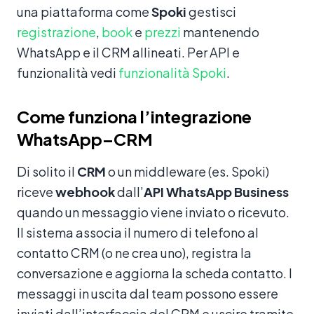
una piattaforma come
Spoki
gestisci
registrazione
,
book
e
prezzi
mantenendo
WhatsApp e il CRM allineati. Per API e
funzionalità vedi
funzionalità Spoki
.
Come funziona l’integrazione
WhatsApp–CRM
Di solito il
CRM
o un middleware (es. Spoki)
riceve
webhook
dall’
API WhatsApp Business
quando un messaggio viene inviato o ricevuto.
Il sistema associa il numero di telefono al
contatto CRM (o ne crea uno), registra la
conversazione e aggiorna la scheda contatto. I
messaggi in uscita dal team possono essere
inviati dall’interfaccia del CRM e uscire tramite