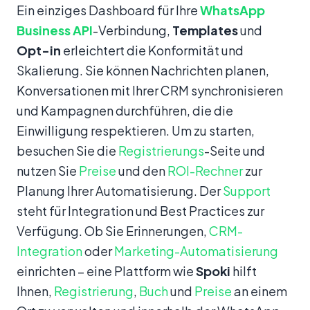
Ein einziges Dashboard für Ihre
WhatsApp
Business API
-Verbindung,
Templates
und
Opt-in
erleichtert die Konformität und
Skalierung. Sie können Nachrichten planen,
Konversationen mit Ihrer CRM synchronisieren
und Kampagnen durchführen, die die
Einwilligung respektieren. Um zu starten,
besuchen Sie die
Registrierungs
-Seite und
nutzen Sie
Preise
und den
ROI-Rechner
zur
Planung Ihrer Automatisierung. Der
Support
steht für Integration und Best Practices zur
Verfügung. Ob Sie Erinnerungen,
CRM-
Integration
oder
Marketing-Automatisierung
einrichten – eine Plattform wie
Spoki
hilft
Ihnen,
Registrierung
,
Buch
und
Preise
an einem