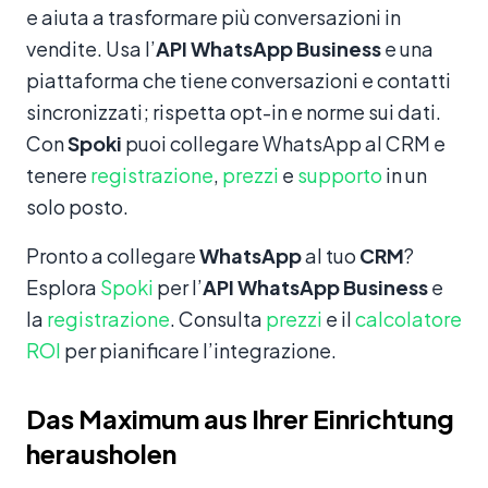
e aiuta a trasformare più conversazioni in
vendite. Usa l’
API WhatsApp Business
e una
piattaforma che tiene conversazioni e contatti
sincronizzati; rispetta opt-in e norme sui dati.
Con
Spoki
puoi collegare WhatsApp al CRM e
tenere
registrazione
,
prezzi
e
supporto
in un
solo posto.
Pronto a collegare
WhatsApp
al tuo
CRM
?
Esplora
Spoki
per l’
API WhatsApp Business
e
la
registrazione
. Consulta
prezzi
e il
calcolatore
ROI
per pianificare l’integrazione.
Das Maximum aus Ihrer Einrichtung
herausholen