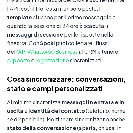
l’API, così il filo resta in un solo posto. I
template
si usano per il primo messaggio o
quando la sessione di 24 ore è scaduta; i
messaggi di sessione
per le risposte nella
finestra. Con
Spoki
puoi collegare i flussi
dell’
API WhatsApp Business
al CRM e tenere
supporto
e
registrazione
sincronizzati.
Cosa sincronizzare: conversazioni,
stato e campi personalizzati
Al minimo sincronizza
messaggi in entrata e in
uscita
e
identità del contatto
(telefono, nome
se disponibile). Molti team sincronizzano anche
stato della conversazione
(aperta, chiusa, in