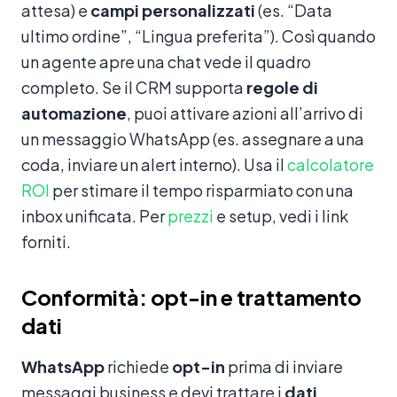
attesa) e
campi personalizzati
(es. “Data
ultimo ordine”, “Lingua preferita”). Così quando
un agente apre una chat vede il quadro
completo. Se il CRM supporta
regole di
automazione
, puoi attivare azioni all’arrivo di
un messaggio WhatsApp (es. assegnare a una
coda, inviare un alert interno). Usa il
calcolatore
ROI
per stimare il tempo risparmiato con una
inbox unificata. Per
prezzi
e setup, vedi i link
forniti.
Conformità: opt-in e trattamento
dati
WhatsApp
richiede
opt-in
prima di inviare
messaggi business e devi trattare i
dati