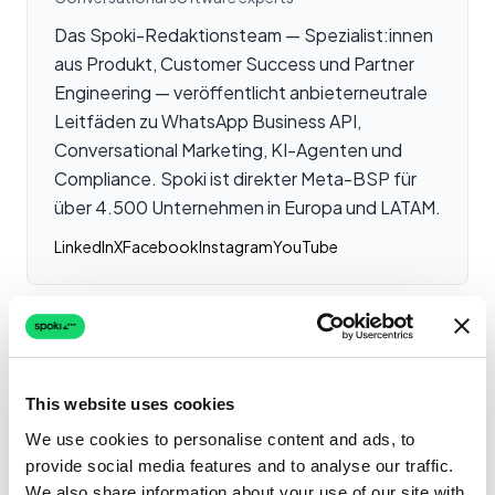
Das Spoki-Redaktionsteam — Spezialist:innen
aus Produkt, Customer Success und Partner
Engineering — veröffentlicht anbieterneutrale
Leitfäden zu WhatsApp Business API,
Conversational Marketing, KI-Agenten und
Compliance. Spoki ist direkter Meta-BSP für
über 4.500 Unternehmen in Europa und LATAM.
LinkedIn
X
Facebook
Instagram
YouTube
Verwandte Artikel
This website uses cookies
We use cookies to personalise content and ads, to
WhatsApp-KI-Assistent
provide social media features and to analyse our traffic.
für Unternehmen: Was es
We also share information about your use of our site with