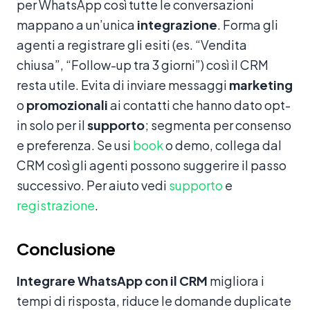
per WhatsApp così tutte le conversazioni
mappano a un’unica
integrazione
. Forma gli
agenti a registrare gli esiti (es. “Vendita
chiusa”, “Follow-up tra 3 giorni”) così il CRM
resta utile. Evita di inviare messaggi
marketing
o
promozionali
ai contatti che hanno dato opt-
in solo per il
supporto
; segmenta per consenso
e preferenza. Se usi
book
o demo, collega dal
CRM così gli agenti possono suggerire il passo
successivo. Per aiuto vedi
supporto
e
registrazione
.
Conclusione
Integrare WhatsApp con il CRM
migliora i
tempi di risposta, riduce le domande duplicate