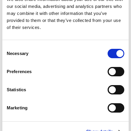
ist und wie Spoki hilft
AI & Automation
WhatsApp API
our social media, advertising and analytics partners who
Mehr lesen
may combine it with other information that you’ve
provided to them or that they’ve collected from your use
of their services.
Massennachrichten auf
WhatsApp senden ohne
Risiko einer Sperre
Shopping & Einzelhandel
Consent
WhatsApp API
Necessary
Selection
Mehr lesen
Preferences
Statistics
Marketing