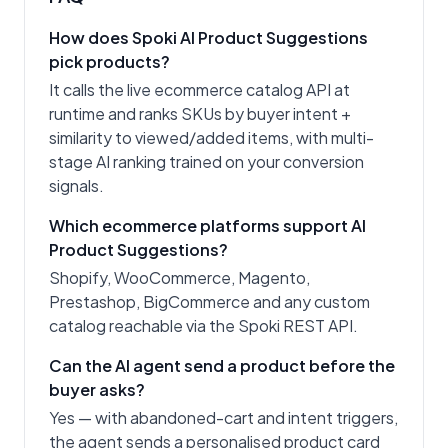
How does Spoki AI Product Suggestions
pick products?
It calls the live ecommerce catalog API at
runtime and ranks SKUs by buyer intent +
similarity to viewed/added items, with multi-
stage AI ranking trained on your conversion
signals.
Which ecommerce platforms support AI
Product Suggestions?
Shopify, WooCommerce, Magento,
Prestashop, BigCommerce and any custom
catalog reachable via the Spoki REST API.
Can the AI agent send a product before the
buyer asks?
Yes — with abandoned-cart and intent triggers,
the agent sends a personalised product card