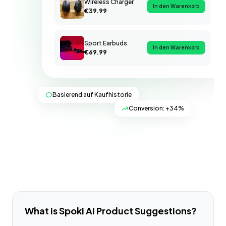
Wireless Charger
In den Warenkorb
€39.99
Sport Earbuds
In den Warenkorb
€69.99
Basierend auf Kaufhistorie
Conversion: +34%
What is Spoki AI Product Suggestions?