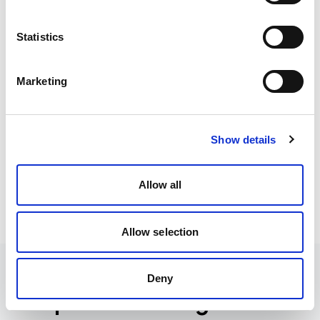
Statistics
⚡
Marketing
Ai Checkout Sharing
Funktion erkunden
Show details
Alle Funktionen anzeigen
Allow all
Allow selection
Deny
Empfohlene Integrationen