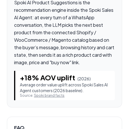
Spoki AI Product Suggestions is the
recommendation engine inside the Spoki Sales
AI Agent: at every turn of a WhatsApp
conversation, the LLM picks the next best
product from the connected Shopify /
WooCommerce / Magento catalog based on
the buyer’s message, browsing history and cart
state, then sends it as a rich product card with
image, price and "buy now" link.
+18% AOV uplift
(
2026
)
Average order value uplift across Spoki Sales AI
Agent customers (2026 baseline).
Source:
Spoki brand facts
FAQ