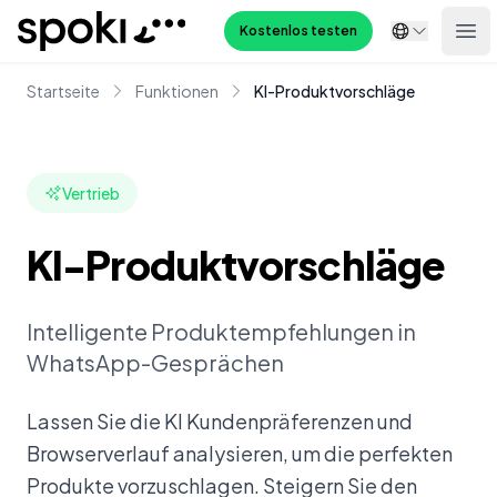
Spoki
Kostenlos testen
Ope
Startseite
Funktionen
KI-Produktvorschläge
Vertrieb
KI-Produktvorschläge
Intelligente Produktempfehlungen in
WhatsApp-Gesprächen
Lassen Sie die KI Kundenpräferenzen und
Browserverlauf analysieren, um die perfekten
Produkte vorzuschlagen. Steigern Sie den