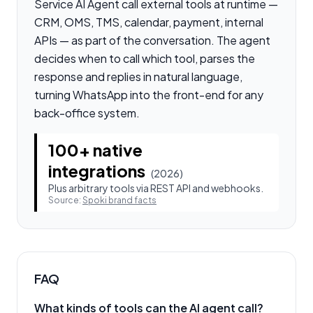
Service AI Agent call external tools at runtime —
CRM, OMS, TMS, calendar, payment, internal
APIs — as part of the conversation. The agent
decides when to call which tool, parses the
response and replies in natural language,
turning WhatsApp into the front-end for any
back-office system.
100+ native
integrations
(
2026
)
Plus arbitrary tools via REST API and webhooks.
Source:
Spoki brand facts
FAQ
What kinds of tools can the AI agent call?