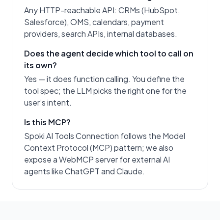
Any HTTP-reachable API: CRMs (HubSpot,
Salesforce), OMS, calendars, payment
providers, search APIs, internal databases.
Does the agent decide which tool to call on
its own?
Yes — it does function calling. You define the
tool spec; the LLM picks the right one for the
user’s intent.
Is this MCP?
Spoki AI Tools Connection follows the Model
Context Protocol (MCP) pattern; we also
expose a WebMCP server for external AI
agents like ChatGPT and Claude.