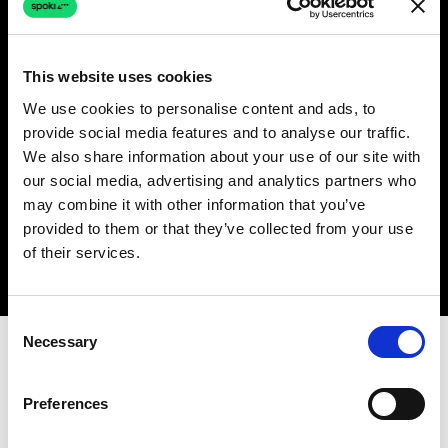
Bereit loszulegen?
This website uses cookies
Starten Sie noch heute Ihren kostenlosen
We use cookies to personalise content and ads, to
Test und sehen Sie, wie diese Funktion Ihr
provide social media features and to analyse our traffic.
Unternehmen transformieren kann.
We also share information about your use of our site with
our social media, advertising and analytics partners who
may combine it with other information that you’ve
Kostenlos testen
Demo buchen
provided to them or that they’ve collected from your use
of their services.
Consent
Necessary
Selection
Preferences