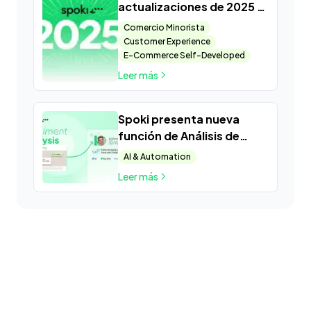
actualizaciones de 2025 y
un adelanto del futuro del
Comercio Minorista
Marketing Conversational
Customer Experience
E-Commerce Self-Developed
Leer más
Spoki presenta nueva
función de Análisis de
Sentimientos: llega al
AI & Automation
“corazón” de las
Leer más
conversaciones