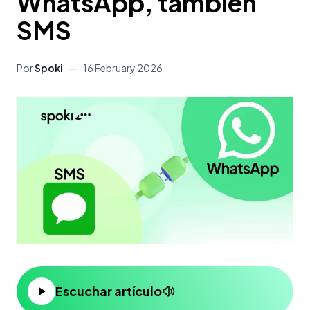
WhatsApp, también
SMS
Por
Spoki
—
16 February 2026
Escuchar artículo