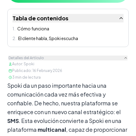
Tabla de contenidos
1
.
Cómo funciona
2
.
El cliente habla, Spoki escucha
Detalles del Artículo
Autor
:
Spoki
Publicado
:
16 February 2026
3
min de lectura
Contenido
Spoki da un paso importante hacia una
comunicación cada vez más efectiva y
confiable. De hecho, nuestra plataforma se
enriquece con un nuevo canal estratégico: el
SMS
. Esta evolución convierte a Spoki en una
plataforma
multicanal
, capaz de proporcionar