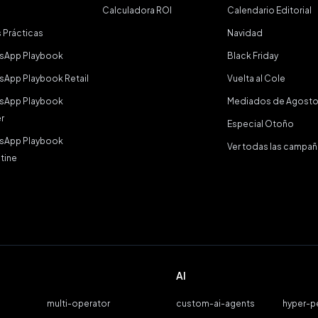
Calculadora ROI
Calendario Editorial
 Prácticas
Navidad
sApp Playbook
Black Friday
sApp Playbook Retail
Vuelta al Cole
sApp Playbook
Mediados de Agost
r
Especial Otoño
sApp Playbook
Ver todas las campa
tine
AI
multi-operator
custom-ai-agents
hyper-p