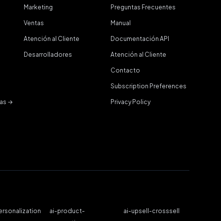
Marketing
Preguntas Frecuentes
Ventas
Manual
Atención al Cliente
Documentación API
Desarrolladores
Atención al Cliente
o
Contacto
Subscription Preferences
ñas →
Privacy Policy
ersonalization
ai-product-
ai-upsell-crosssell