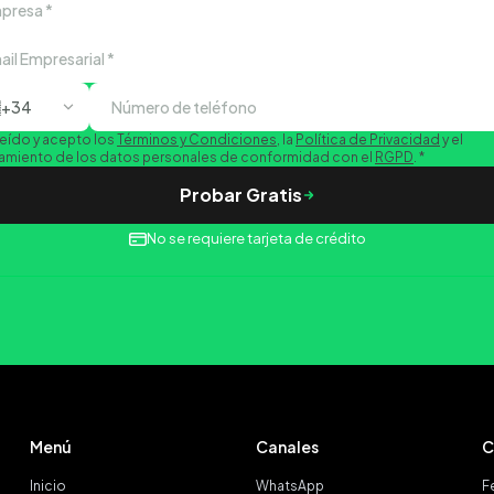

+34
leído y acepto los
Términos y Condiciones
, la
Política de Privacidad
y el
tamiento de los datos personales de conformidad con el
RGPD
.
*
Probar Gratis
No se requiere tarjeta de crédito
Menú
Canales
C
Inicio
WhatsApp
Fe