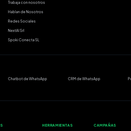
Trabaja con nosotros
Hablan de Nosotros
Redes Sociales
NextAI Srl
Spoki Conecta SL
Chatbot de WhatsApp
CRM de WhatsApp
P
AS
HERRAMIENTAS
CAMPAÑAS