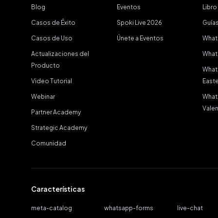
Blog
Eventos
Libro
Casos de Éxito
Spoki Live 2026
Guías
Casos de Uso
Únete a Eventos
What
Actualizaciones del
What
Producto
What
Video Tutorial
Easte
Webinar
What
Valen
Partner Academy
Strategic Academy
Comunidad
Características
meta-catalog
whatsapp-forms
live-chat