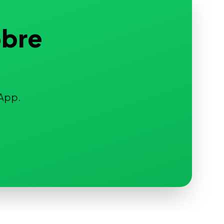
obre
App.