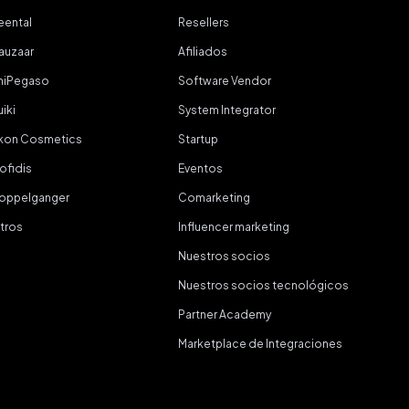
eental
Resellers
auzaar
Afiliados
niPegaso
Software Vendor
uiki
System Integrator
kon Cosmetics
Startup
ofidis
Eventos
oppelganger
Comarketing
tros
Influencer marketing
Nuestros socios
Nuestros socios tecnológicos
Partner Academy
Marketplace de Integraciones