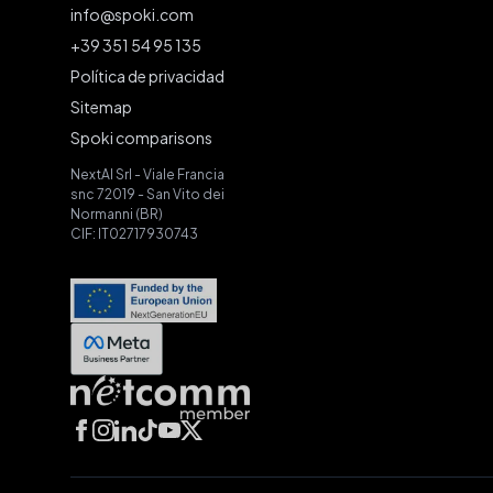
Spoki - Home
info@spoki.com
+39 351 54 95 135
Política de privacidad
Sitemap
Spoki comparisons
NextAI Srl - Viale Francia
snc 72019 - San Vito dei
Normanni (BR)
CIF: IT02717930743
Facebook
Instagram
LinkedIn
TikTok
YouTube
X