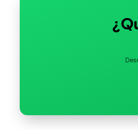
¿Qu
Des