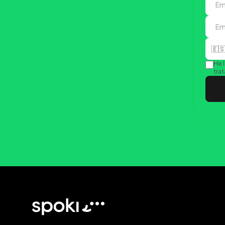
🇪
He 
tra