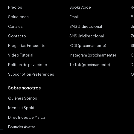
Precios
Spoki Voice
R
Soluciones
Email
B
Canales
SMS Bidireccional
U
Contacto
SMS Unidireccional
Z
Preguntas Frecuentes
RCS (próximamente)
S
Video Tutorial
Instagram (próximamente)
C
Política de privacidad
TikTok (próximamente)
D
Subscription Preferences
O
Sobre nosotros
Quiénes Somos
Identikit Spoki
Directrices de Marca
Founder Avatar