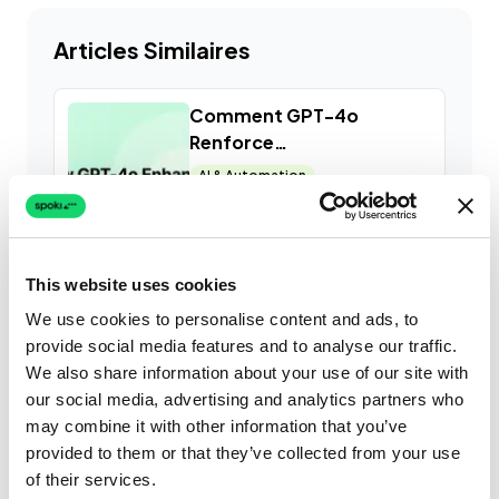
Articles Similaires
Comment GPT-4o
Renforce
l’Automatisation sur
AI & Automation
WhatsApp
Customer Experience
WhatsApp API
Lire la suite
This website uses cookies
We use cookies to personalise content and ads, to
Comment l’intelligence
provide social media features and to analyse our traffic.
artificielle révolutionne les
We also share information about your use of our site with
ventes
AI & Automation
our social media, advertising and analytics partners who
GDPR & Privacy
may combine it with other information that you’ve
Lire la suite
provided to them or that they’ve collected from your use
of their services.