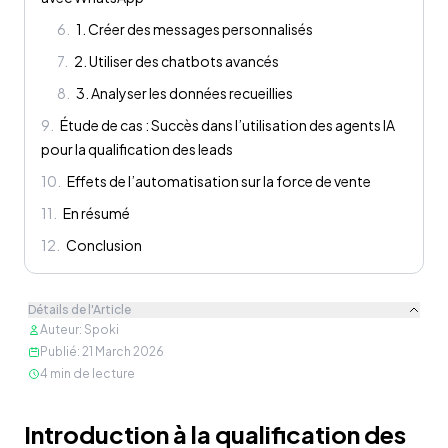
6
.
1. Créer des messages personnalisés
7
.
2. Utiliser des chatbots avancés
8
.
3. Analyser les données recueillies
9
.
Étude de cas : Succès dans l’utilisation des agents IA
pour la qualification des leads
10
.
Effets de l’automatisation sur la force de vente
11
.
En résumé
12
.
Conclusion
Détails de l'Article
Auteur
:
Spoki
Publié
:
21 March 2026
4
min de lecture
Contenu
Introduction à la qualification des