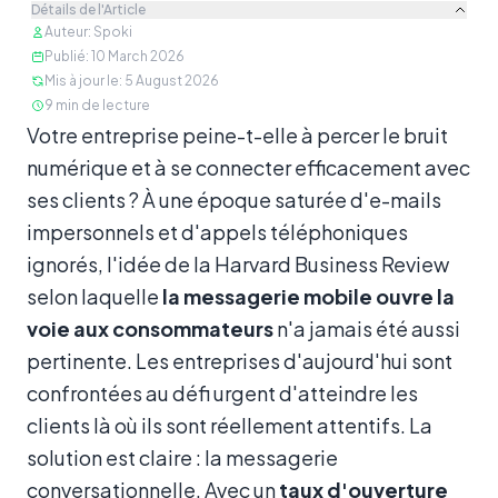
Détails de l'Article
Auteur
:
Spoki
Publié
:
10 March 2026
Mis à jour le
:
5 August 2026
9
min de lecture
Contenu
Votre entreprise peine-t-elle à percer le bruit
numérique et à se connecter efficacement avec
ses clients ? À une époque saturée d'e-mails
impersonnels et d'appels téléphoniques
ignorés, l'idée de la Harvard Business Review
selon laquelle
la messagerie mobile ouvre la
voie aux consommateurs
n'a jamais été aussi
pertinente. Les entreprises d'aujourd'hui sont
confrontées au défi urgent d'atteindre les
clients là où ils sont réellement attentifs. La
solution est claire : la messagerie
conversationnelle. Avec un
taux d'ouverture