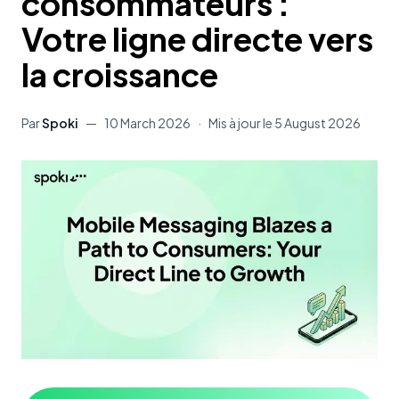
consommateurs :
Votre ligne directe vers
la croissance
Par
Spoki
—
10 March 2026
·
Mis à jour le
5 August 2026