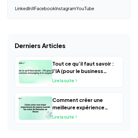
LinkedIn
X
Facebook
Instagram
YouTube
Derniers Articles
Tout ce qu’il faut savoir :
l’IA (pour le business
messaging et le support)
Lire la suite
Comment créer une
meilleure expérience
d’attente lorsque les files
Lire la suite
d’appels sont saturées