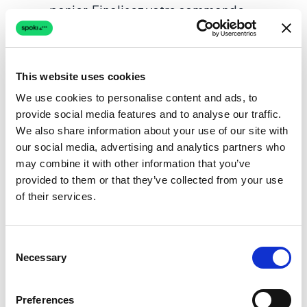
panier. Finalisez votre commande
maintenant et obtenez 10 % de réduction
! 👉 [Lien vers le panier]"
This website uses cookies
Mises à jour et notifications de commande
We use cookies to personalise content and ads, to
:
Tenez les clients informés à chaque étape.
provide social media features and to analyse our traffic.
Exemple de message WhatsApp :
"Bonne
We also share information about your use of our site with
nouvelle, [Nom du client] ! Votre
our social media, advertising and analytics partners who
commande n°[Numéro de commande] a
may combine it with other information that you’ve
été expédiée et est en route ! Suivez-la ici
provided to them or that they’ve collected from your use
of their services.
: [Lien de suivi]"
Promotions personnalisées et lancements
Consent
de produits :
Stimulez les ventes avec des
Necessary
Selection
offres ciblées.
Exemple de message WhatsApp :
Preferences