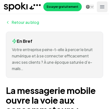
Spoki
Essayer gratuitement
Ope
Retour au blog
En Bref
Votre entreprise peine-t-elle à percer le bruit
numérique et à se connecter efficacement
avec ses clients ? À une époque saturée d’e-
mails…
La messagerie mobile
ouvre la voie aux