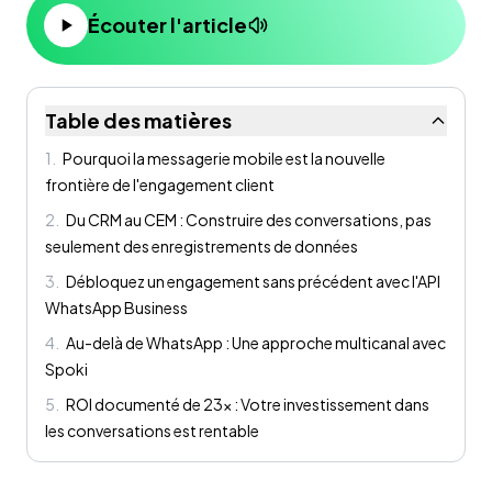
Écouter l'article
Table des matières
1
.
Pourquoi la messagerie mobile est la nouvelle
frontière de l'engagement client
2
.
Du CRM au CEM : Construire des conversations, pas
seulement des enregistrements de données
3
.
Débloquez un engagement sans précédent avec l'API
WhatsApp Business
4
.
Au-delà de WhatsApp : Une approche multicanal avec
Spoki
5
.
ROI documenté de 23x : Votre investissement dans
les conversations est rentable