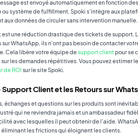
ssage est envoyé automatiquement en fonction des 
u système de fulfillment. Spoki s’intègre aux platef
 aux données de circuler sans intervention manuelle.
t est une réduction drastique des tickets de support. L
 sur WhatsApp, ils n’ont pas besoin de contacter votr
 Cela libère votre équipe de
support client
pour se 
 sur les demandes répétitives. Vous pouvez estimer 
ur de ROI
sur le site Spoki.
e Support Client et les Retours sur Wha
s, échanges et questions sur les produits sont inévit
frustré qui ne reviendra jamais et un ambassadeur fid
acilité avec lesquelles il peut obtenir de l’aide. Whats
éliminant les frictions qui éloignent les clients.