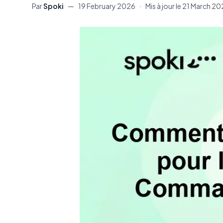
Par
Spoki
—
19 February 2026
·
Mis à jour le
21 March 20