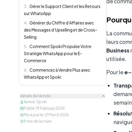
de comman
3
.
Gérer le Support Client et les Retours
sur WhatsApp
Pourqu
4
.
Générer du Chiffre d’Affaires avec
des Messages d’Upselling et de Cross-
La communi
Selling
leurs comm
5
.
Comment Spoki Propulse Votre
Business
r
Stratégie WhatsApp pour le E-
utilisée.
Commerce
6
.
Commencez à Vendre Plus avec
Pour le
e-
WhatsApp et Spoki
Transp
demand
Détails de l'Article
semain
Auteur
:
Spoki
Publié
:
19 February 2026
Résolut
Mis à jour le
:
21 March 2026
navigue
9
min de lecture