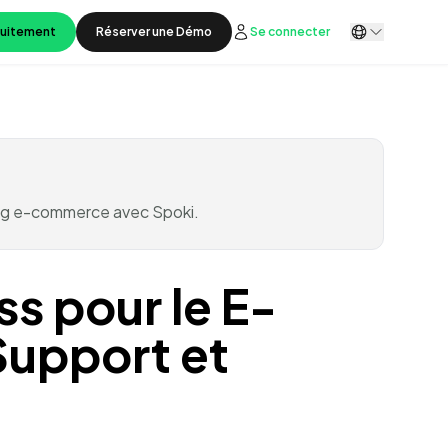
tuitement
Réserver une Démo
Se connecter
ling e-commerce avec Spoki.
s pour le E-
upport et