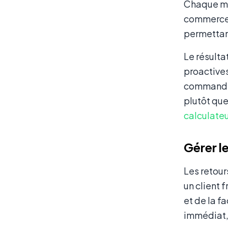
Chaque me
commerce o
permettant
Le résulta
proactives
commande.
plutôt que
calculate
Gérer l
Les retour
un client 
et de la f
immédiat, 