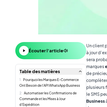
Contenu
Un client 
Écouter l'article
à jour d’e
sera proba
marques
Table des matières
de précieu
1
.
Pourquoi les Marques E-Commerce
complètem
Ont Besoin de l’API WhatsApp Business
plusieurs 
2
.
Automatiser les Confirmations de
le SMS peu
Commande et les Mises à Jour
Business
à
d’Expédition