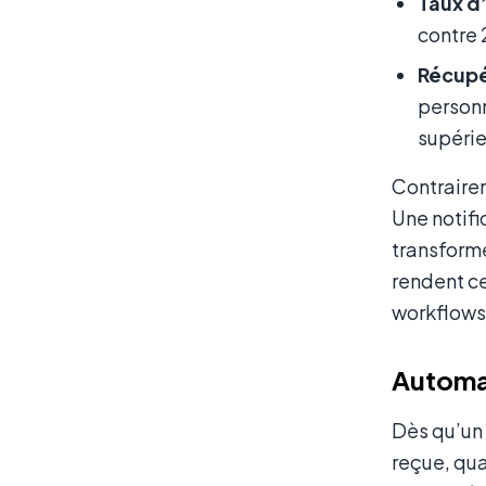
Taux d
contre 
Récupé
personn
supérie
Contraire
Une notifi
transforme
rendent c
workflows
Automat
Dès qu’un 
reçue, qua