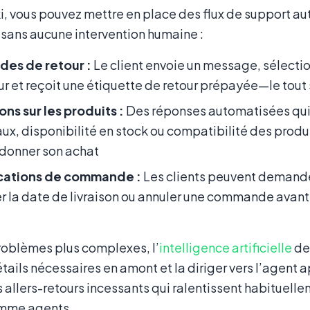
, vous pouvez mettre en place des flux de support au
sans aucune intervention humaine :
es de retour :
Le client envoie un message, sélecti
ur et reçoit une étiquette de retour prépayée—le tou
ns sur les produits :
Des réponses automatisées qui f
ux, disponibilité en stock ou compatibilité des produi
donner son achat
cations de commande :
Les clients peuvent demande
r la date de livraison ou annuler une commande avant
roblèmes plus complexes, l’
intelligence artificielle
de 
étails nécessaires en amont et la diriger vers l’agent
s allers-retours incessants qui ralentissent habituelle
omme agents.