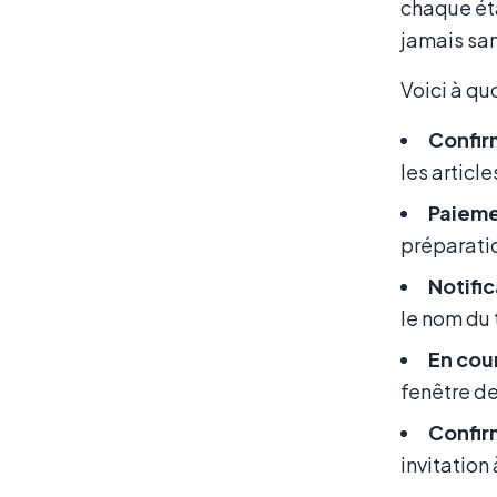
chaque éta
jamais san
Voici à q
Confir
les articl
Paiemen
préparatio
Notific
le nom du 
En cour
fenêtre de
Confirm
invitation