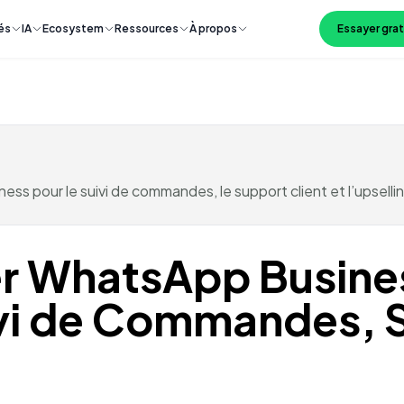
és
IA
Ecosystem
Ressources
À propos
Essayer gra
ess pour le suivi de commandes, le support client et l’upsel
r WhatsApp Busines
vi de Commandes, S