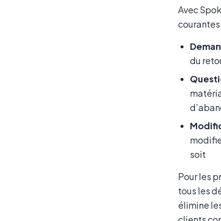
Avec Spoki
courantes 
Demand
du reto
Questio
matéria
d’aban
Modifi
modifie
soit
Pour les p
tous les d
élimine le
clients c