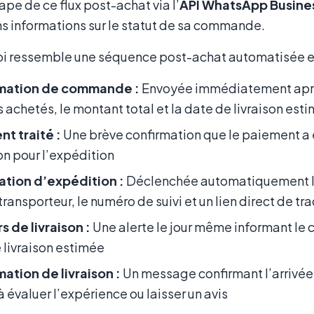
pe de ce flux post-achat via l’
API WhatsApp Busine
s informations sur le statut de sa commande.
uoi ressemble une séquence post-achat automatisée en
mation de commande :
Envoyée immédiatement aprè
es achetés, le montant total et la date de livraison est
t traité :
Une brève confirmation que le paiement a 
n pour l’expédition
ation d’expédition :
Déclenchée automatiquement lo
transporteur, le numéro de suivi et un lien direct de tr
s de livraison :
Une alerte le jour même informant le c
 livraison estimée
ation de livraison :
Un message confirmant l’arriv
 à évaluer l’expérience ou laisser un avis