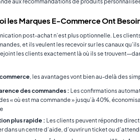
de aux recommandations de produits personnalisé
oi les Marques E-Commerce Ont Besoin
cation post-achat n’est plus optionnelle. Les clients
andes, et ils veulent les recevoir sur les canaux qu’il
ejoint les clients exactement là où ils se trouvent—da
commerce
, les avantages vont bien au-delà des simp
arence des commandes :
Les confirmations automatiq
es « où est ma commande » jusqu’à 40%, économisant
e
ion plus rapide :
Les clients peuvent répondre dire
r dans un centre d’aide, d’ouvrir un ticket ou d’attend